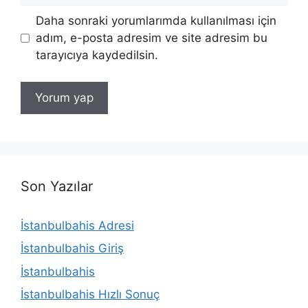
İnternet
Daha sonraki yorumlarımda kullanılması için
sitesi
adım, e-posta adresim ve site adresim bu
tarayıcıya kaydedilsin.
Son Yazılar
İstanbulbahis Adresi
İstanbulbahis Giriş
İstanbulbahis
İstanbulbahis Hızlı Sonuç