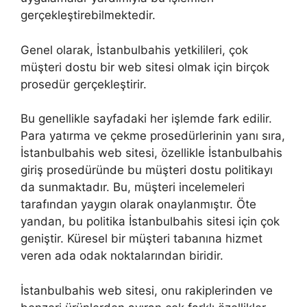
gerçekleştirebilmektedir.
Genel olarak, İstanbulbahis yetkilileri, çok
müşteri dostu bir web sitesi olmak için birçok
prosedür gerçekleştirir.
Bu genellikle sayfadaki her işlemde fark edilir.
Para yatırma ve çekme prosedürlerinin yanı sıra,
İstanbulbahis web sitesi, özellikle İstanbulbahis
giriş prosedüründe bu müşteri dostu politikayı
da sunmaktadır. Bu, müşteri incelemeleri
tarafından yaygın olarak onaylanmıştır. Öte
yandan, bu politika İstanbulbahis sitesi için çok
geniştir. Küresel bir müşteri tabanına hizmet
veren ada odak noktalarından biridir.
İstanbulbahis web sitesi, onu rakiplerinden ve