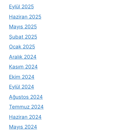
Eylül 2025
Haziran 2025
Mayıs 2025
Şubat 2025
Ocak 2025
Aralık 2024
Kasım 2024
Ekim 2024
Eylül 2024
Ağustos 2024
Temmuz 2024
Haziran 2024
Mayıs 2024