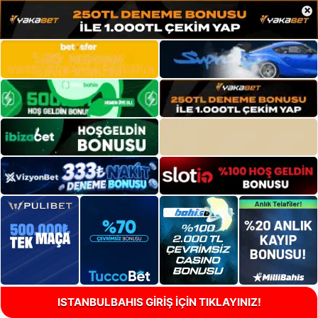
×
ISTANBULBAHIS GİRİŞ İÇİN TIKLAYINIZ!