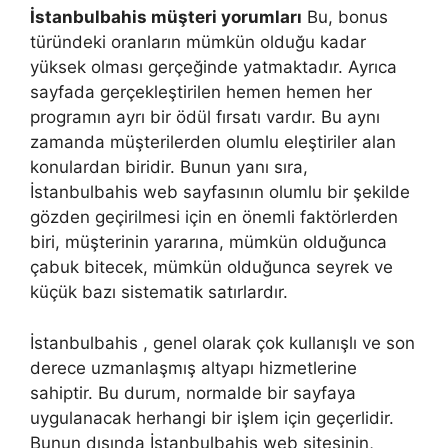
İstanbulbahis müşteri yorumları
Bu, bonus
türündeki oranların mümkün olduğu kadar
yüksek olması gerçeğinde yatmaktadır. Ayrıca
sayfada gerçekleştirilen hemen hemen her
programın ayrı bir ödül fırsatı vardır. Bu aynı
zamanda müşterilerden olumlu eleştiriler alan
konulardan biridir. Bunun yanı sıra,
İstanbulbahis web sayfasının olumlu bir şekilde
gözden geçirilmesi için en önemli faktörlerden
biri, müşterinin yararına, mümkün olduğunca
çabuk bitecek, mümkün olduğunca seyrek ve
küçük bazı sistematik satırlardır.
İstanbulbahis , genel olarak çok kullanışlı ve son
derece uzmanlaşmış altyapı hizmetlerine
sahiptir. Bu durum, normalde bir sayfaya
uygulanacak herhangi bir işlem için geçerlidir.
Bunun dışında İstanbulbahis web sitesinin,