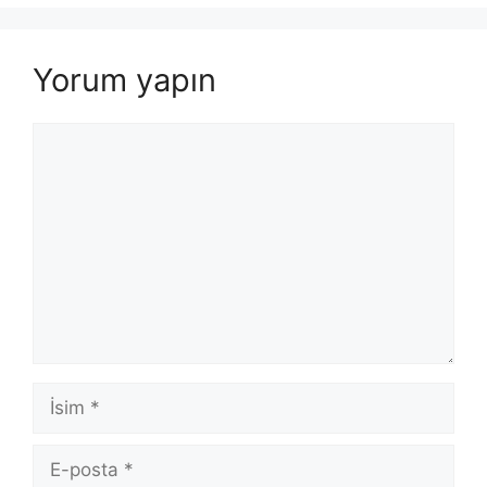
Yorum yapın
Yorum
İsim
E-
posta