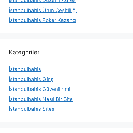
İstanbulbahis Düzenli Adres
İstanbulbahis Ürün Çeşitliliği
İstanbulbahis Poker Kazancı
Kategoriler
İstanbulbahis
İstanbulbahis Giriş
İstanbulbahis Güvenilir mi
İstanbulbahis Nasıl Bir Site
İstanbulbahis Sitesi