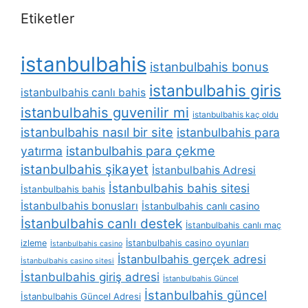
Etiketler
istanbulbahis
istanbulbahis bonus
istanbulbahis giris
istanbulbahis canlı bahis
istanbulbahis guvenilir mi
istanbulbahis kaç oldu
istanbulbahis nasıl bir site
istanbulbahis para
yatırma
istanbulbahis para çekme
istanbulbahis şikayet
İstanbulbahis Adresi
İstanbulbahis bahis sitesi
İstanbulbahis bahis
İstanbulbahis bonusları
İstanbulbahis canlı casino
İstanbulbahis canlı destek
İstanbulbahis canlı maç
İstanbulbahis casino oyunları
izleme
İstanbulbahis casino
İstanbulbahis gerçek adresi
İstanbulbahis casino sitesi
İstanbulbahis giriş adresi
İstanbulbahis Güncel
İstanbulbahis güncel
İstanbulbahis Güncel Adresi