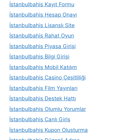
İstanbulbahis Kayıt Formu
İstanbulbahis Hesap Onayı
İstanbulbahis Lisanslı Site
İstanbulbahis Rahat Oyun
İstanbulbahis Piyasa Girişi
İstanbulbahis Bilgi Girişi
İstanbulbahis Mobil Katılım
İstanbulbahis Casino Çeşitliliği
İstanbulbahis Film Yayınları
İstanbulbahis Destek Hattı
İstanbulbahis Olumlu Yorumlar
İstanbulbahis Canlı Giriş
İstanbulbahis Kupon Oluşturma