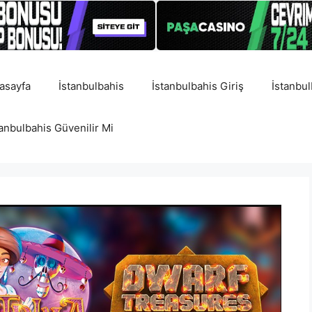
asayfa
İstanbulbahis
İstanbulbahis Giriş
İstanbul
tanbulbahis Güvenilir Mi