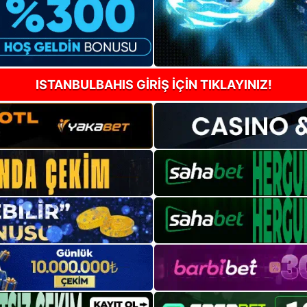
ISTANBULBAHIS GİRİŞ İÇİN TIKLAYINIZ!