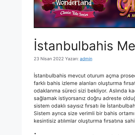
İstanbulbahis M
23 Nisan 2022
Yazarı:
admin
İstanbulbahis mevcut oturum açma prosedü
farklı bahis izleme alanları oluşturma fırs
odaklanma süreci sizi bekliyor. Aslında ka
sağlamak istiyorsanız doğru adreste olduğ
sistem odaklı sayısız fırsatı ile İstanbulba
Sistem ayrıca size verimli bir bahis ortam
kesintisiz atılımlar oluşturma fırsatına sahip