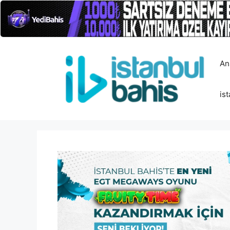
İçeriğe
atla
An
is