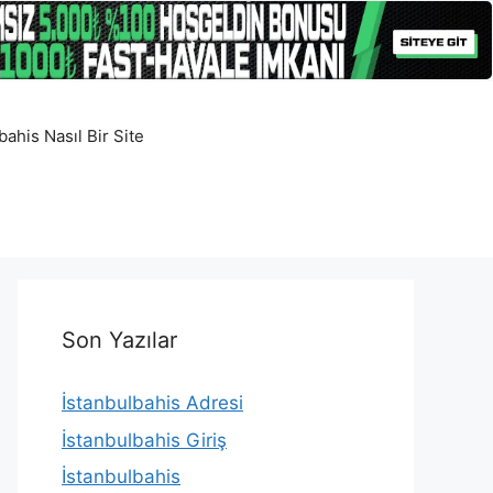
bahis Nasıl Bir Site
Son Yazılar
İstanbulbahis Adresi
İstanbulbahis Giriş
İstanbulbahis