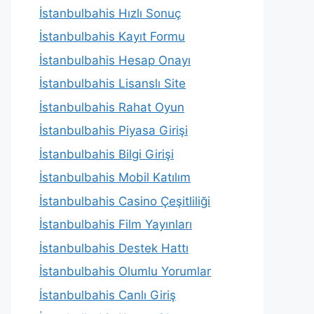
İstanbulbahis Hızlı Sonuç
İstanbulbahis Kayıt Formu
İstanbulbahis Hesap Onayı
İstanbulbahis Lisanslı Site
İstanbulbahis Rahat Oyun
İstanbulbahis Piyasa Girişi
İstanbulbahis Bilgi Girişi
İstanbulbahis Mobil Katılım
İstanbulbahis Casino Çeşitliliği
İstanbulbahis Film Yayınları
İstanbulbahis Destek Hattı
İstanbulbahis Olumlu Yorumlar
İstanbulbahis Canlı Giriş