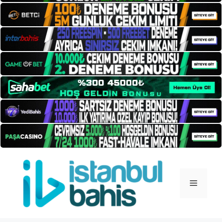
İçeriğe
atla
Menü