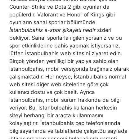
Counter-Strike ve Dota 2 gibi oyunlar da
popülerdir. Valorant ve Honor of Kings gibi
oyunların sanal sporlar bölümünde
İstanbulbahis e-spor şikayeti nedir
sizleri
bekliyor. Sanal sporlarla ilgileniyorsanız ve bu
spor etkinliklerine bahis yapmak istiyorsanız,
lütfen İstanbulbahis web sitesini ziyaret edin.
Birçok yönden yenilikçi bir yapıya sahip olan
İstanbulbahis, mobil versiyonda bağımsız olarak
çalışmaktadır. Her neyse, İstanbulbahis normal
web sitesi diğer web sitelerine göre çok
kullanıcı dostu ve çok basit. Ayrıca
İstanbulbahis, mobil sürüm hakkında da bilgi
veriyor. Bu, İstanbulbahis kullanan herkesin
siteyi herhangi bir araçta kullanmasını
kolaylaştırır. İstanbulbahis cep telefonlarında
bilgisayarlarda ve tabletlerde çalışır.Bu sayfada
ihtiyacınız olan her şeyi bulacağınızı garanti