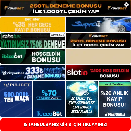
×
ISTANBULBAHIS GİRİŞ İÇİN TIKLAYINIZ!