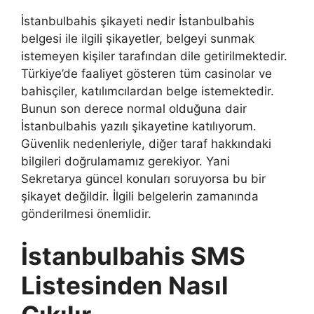
İstanbulbahis şikayeti nedir İstanbulbahis
belgesi ile ilgili şikayetler, belgeyi sunmak
istemeyen kişiler tarafından dile getirilmektedir.
Türkiye’de faaliyet gösteren tüm casinolar ve
bahisçiler, katılımcılardan belge istemektedir.
Bunun son derece normal olduğuna dair
İstanbulbahis yazılı şikayetine katılıyorum.
Güvenlik nedenleriyle, diğer taraf hakkındaki
bilgileri doğrulamamız gerekiyor. Yani
Sekretarya güncel konuları soruyorsa bu bir
şikayet değildir. İlgili belgelerin zamanında
gönderilmesi önemlidir.
İstanbulbahis SMS
Listesinden Nasıl