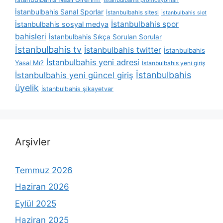
İstanbulbahis Sanal Sporlar
İstanbulbahis sitesi
İstanbulbahis slot
İstanbulbahis spor
İstanbulbahis sosyal medya
bahisleri
İstanbulbahis Sıkça Sorulan Sorular
İstanbulbahis tv
İstanbulbahis twitter
İstanbulbahis
İstanbulbahis yeni adresi
Yasal Mı?
İstanbulbahis yeni giriş
İstanbulbahis
İstanbulbahis yeni güncel giriş
üyelik
İstanbulbahis şikayetvar
Arşivler
Temmuz 2026
Haziran 2026
Eylül 2025
Haziran 2025