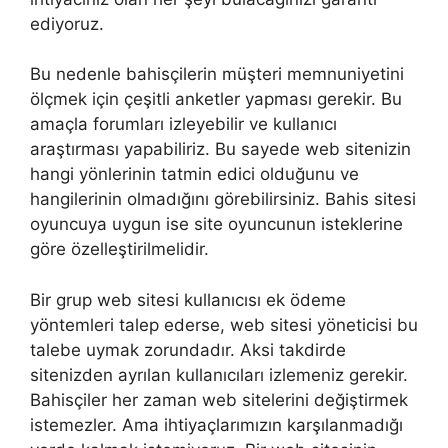
ediyoruz.
Bu nedenle bahisçilerin müşteri memnuniyetini
ölçmek için çeşitli anketler yapması gerekir. Bu
amaçla forumları izleyebilir ve kullanıcı
araştırması yapabiliriz. Bu sayede web sitenizin
hangi yönlerinin tatmin edici olduğunu ve
hangilerinin olmadığını görebilirsiniz. Bahis sitesi
oyuncuya uygun ise site oyuncunun isteklerine
göre özelleştirilmelidir.
Bir grup web sitesi kullanıcısı ek ödeme
yöntemleri talep ederse, web sitesi yöneticisi bu
talebe uymak zorundadır. Aksi takdirde
sitenizden ayrılan kullanıcıları izlemeniz gerekir.
Bahisçiler her zaman web sitelerini değiştirmek
istemezler. Ama ihtiyaçlarımızın karşılanmadığı