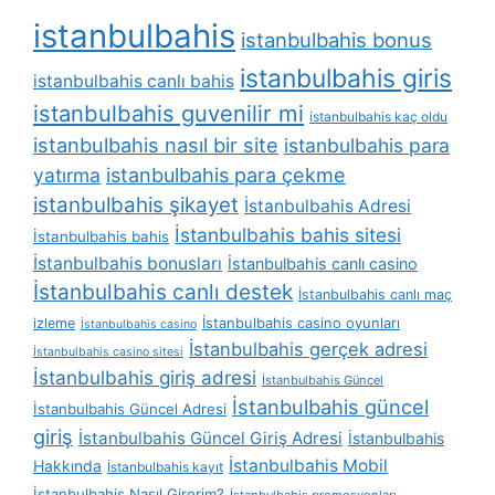
istanbulbahis
istanbulbahis bonus
istanbulbahis giris
istanbulbahis canlı bahis
istanbulbahis guvenilir mi
istanbulbahis kaç oldu
istanbulbahis nasıl bir site
istanbulbahis para
yatırma
istanbulbahis para çekme
istanbulbahis şikayet
İstanbulbahis Adresi
İstanbulbahis bahis sitesi
İstanbulbahis bahis
İstanbulbahis bonusları
İstanbulbahis canlı casino
İstanbulbahis canlı destek
İstanbulbahis canlı maç
İstanbulbahis casino oyunları
izleme
İstanbulbahis casino
İstanbulbahis gerçek adresi
İstanbulbahis casino sitesi
İstanbulbahis giriş adresi
İstanbulbahis Güncel
İstanbulbahis güncel
İstanbulbahis Güncel Adresi
giriş
İstanbulbahis Güncel Giriş Adresi
İstanbulbahis
İstanbulbahis Mobil
Hakkında
İstanbulbahis kayıt
İstanbulbahis Nasıl Girerim?
İstanbulbahis promosyonları