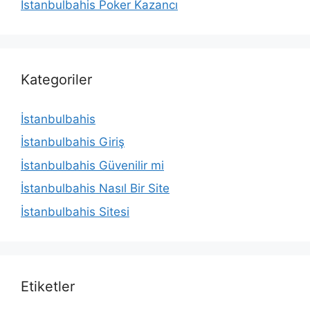
İstanbulbahis Poker Kazancı
Kategoriler
İstanbulbahis
İstanbulbahis Giriş
İstanbulbahis Güvenilir mi
İstanbulbahis Nasıl Bir Site
İstanbulbahis Sitesi
Etiketler