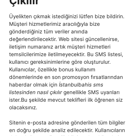
Çıkılır
Üyelikten çıkmak istediğinizi lütfen bize bildirin.
Müşteri hizmetlerimiz aracılığıyla bize
gönderdiğiniz tüm veriler anında
değerlendirilecektir. Web sitesi güncellenirse,
iletişim numaranız artık müşteri hizmetleri
temsilcilerimize iletilmeyecektir. Bu SMS listesi,
kullanıcı gereksinimlerine göre oluşturulur.
Kullanıcılar, özellikle bonus kullanım
dönemlerinde en son promosyon fırsatlarından
haberdar olmak için
İstanbulbahis sms
listesinden nasıl çıkılır
genellikle SMS uyarıları
ister.Bu şekilde mevcut teklifleri ilk öğrenen siz
olacaksınız.
Sitenin e-posta adresine gönderilen tüm bilgiler
en doğru şekilde analiz edilecektir. Kullanıcıların