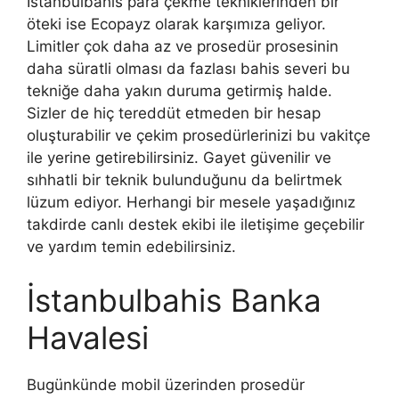
İstanbulbahis para çekme tekniklerinden bir
öteki ise Ecopayz olarak karşımıza geliyor.
Limitler çok daha az ve prosedür prosesinin
daha süratli olması da fazlası bahis severi bu
tekniğe daha yakın duruma getirmiş halde.
Sizler de hiç tereddüt etmeden bir hesap
oluşturabilir ve çekim prosedürlerinizi bu vakitçe
ile yerine getirebilirsiniz. Gayet güvenilir ve
sıhhatli bir teknik bulunduğunu da belirtmek
lüzum ediyor. Herhangi bir mesele yaşadığınız
takdirde canlı destek ekibi ile iletişime geçebilir
ve yardım temin edebilirsiniz.
İstanbulbahis Banka
Havalesi
Bugünkünde mobil üzerinden prosedür