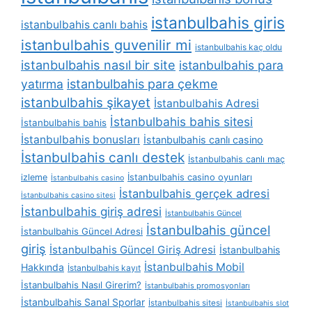
istanbulbahis giris
istanbulbahis canlı bahis
istanbulbahis guvenilir mi
istanbulbahis kaç oldu
istanbulbahis nasıl bir site
istanbulbahis para
yatırma
istanbulbahis para çekme
istanbulbahis şikayet
İstanbulbahis Adresi
İstanbulbahis bahis sitesi
İstanbulbahis bahis
İstanbulbahis bonusları
İstanbulbahis canlı casino
İstanbulbahis canlı destek
İstanbulbahis canlı maç
İstanbulbahis casino oyunları
izleme
İstanbulbahis casino
İstanbulbahis gerçek adresi
İstanbulbahis casino sitesi
İstanbulbahis giriş adresi
İstanbulbahis Güncel
İstanbulbahis güncel
İstanbulbahis Güncel Adresi
giriş
İstanbulbahis Güncel Giriş Adresi
İstanbulbahis
İstanbulbahis Mobil
Hakkında
İstanbulbahis kayıt
İstanbulbahis Nasıl Girerim?
İstanbulbahis promosyonları
İstanbulbahis Sanal Sporlar
İstanbulbahis sitesi
İstanbulbahis slot