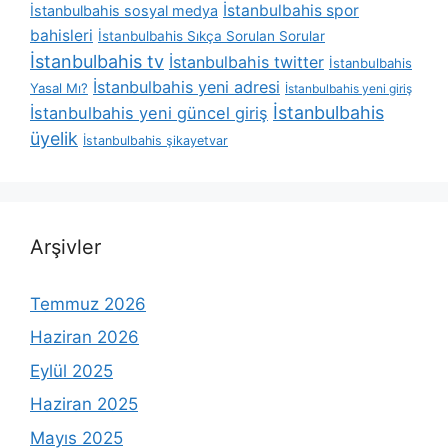
İstanbulbahis spor
İstanbulbahis sosyal medya
bahisleri
İstanbulbahis Sıkça Sorulan Sorular
İstanbulbahis tv
İstanbulbahis twitter
İstanbulbahis
İstanbulbahis yeni adresi
Yasal Mı?
İstanbulbahis yeni giriş
İstanbulbahis
İstanbulbahis yeni güncel giriş
üyelik
İstanbulbahis şikayetvar
Arşivler
Temmuz 2026
Haziran 2026
Eylül 2025
Haziran 2025
Mayıs 2025