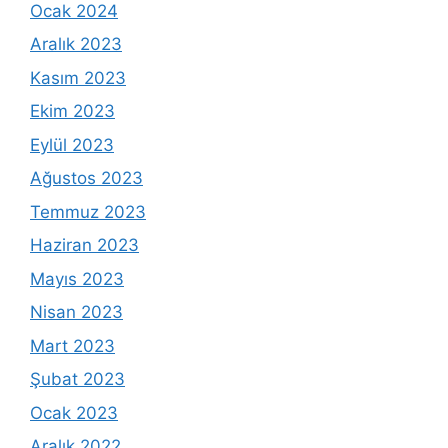
Ocak 2024
Aralık 2023
Kasım 2023
Ekim 2023
Eylül 2023
Ağustos 2023
Temmuz 2023
Haziran 2023
Mayıs 2023
Nisan 2023
Mart 2023
Şubat 2023
Ocak 2023
Aralık 2022