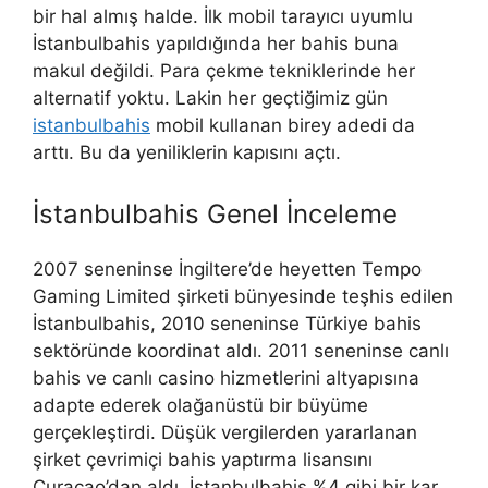
bir hal almış halde. İlk mobil tarayıcı uyumlu
İstanbulbahis yapıldığında her bahis buna
makul değildi. Para çekme tekniklerinde her
alternatif yoktu. Lakin her geçtiğimiz gün
istanbulbahis
mobil kullanan birey adedi da
arttı. Bu da yeniliklerin kapısını açtı.
İstanbulbahis Genel İnceleme
2007 seneninse İngiltere’de heyetten Tempo
Gaming Limited şirketi bünyesinde teşhis edilen
İstanbulbahis, 2010 seneninse Türkiye bahis
sektöründe koordinat aldı. 2011 seneninse canlı
bahis ve canlı casino hizmetlerini altyapısına
adapte ederek olağanüstü bir büyüme
gerçekleştirdi. Düşük vergilerden yararlanan
şirket çevrimiçi bahis yaptırma lisansını
Curaçao’dan aldı. İstanbulbahis %4 gibi bir kar