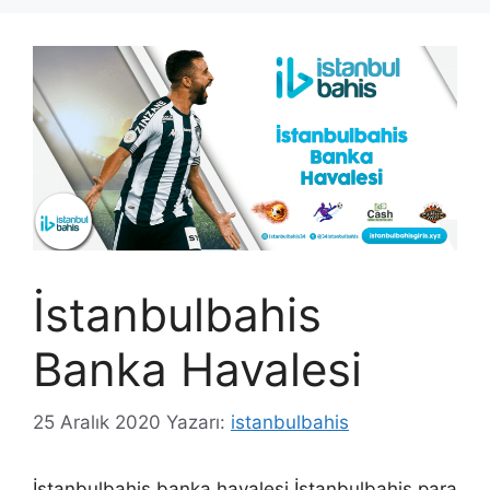
İstanbulbahis
Banka Havalesi
25 Aralık 2020
Yazarı:
istanbulbahis
İstanbulbahis banka havalesi İstanbulbahis para