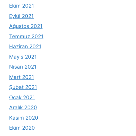
Ekim 2021
Eylül 2021
Ağustos 2021
Temmuz 2021
Haziran 2021
Mayıs 2021
Nisan 2021
Mart 2021
Şubat 2021
Ocak 2021
Aralık 2020
Kasım 2020
Ekim 2020