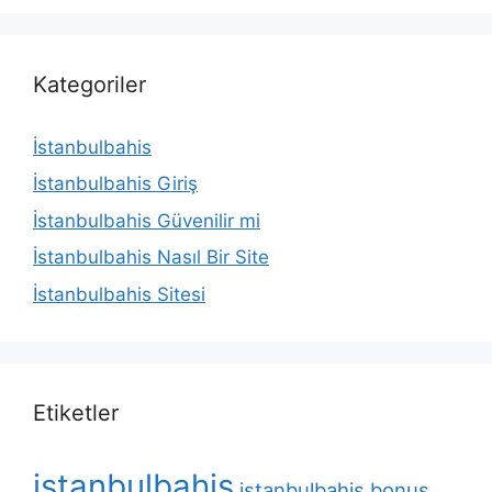
Kategoriler
İstanbulbahis
İstanbulbahis Giriş
İstanbulbahis Güvenilir mi
İstanbulbahis Nasıl Bir Site
İstanbulbahis Sitesi
Etiketler
istanbulbahis
istanbulbahis bonus