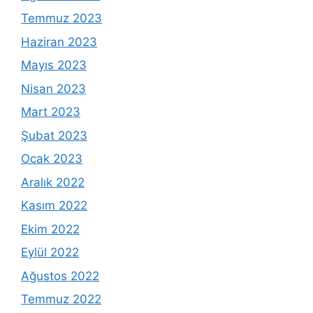
Temmuz 2023
Haziran 2023
Mayıs 2023
Nisan 2023
Mart 2023
Şubat 2023
Ocak 2023
Aralık 2022
Kasım 2022
Ekim 2022
Eylül 2022
Ağustos 2022
Temmuz 2022