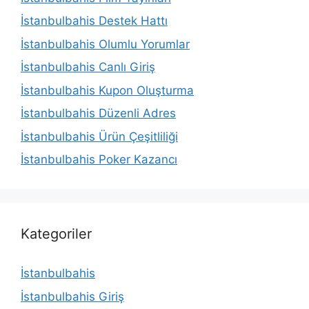
İstanbulbahis Destek Hattı
İstanbulbahis Olumlu Yorumlar
İstanbulbahis Canlı Giriş
İstanbulbahis Kupon Oluşturma
İstanbulbahis Düzenli Adres
İstanbulbahis Ürün Çeşitliliği
İstanbulbahis Poker Kazancı
Kategoriler
İstanbulbahis
İstanbulbahis Giriş