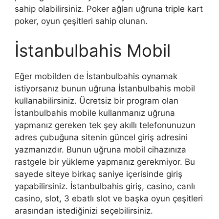
sahip olabilirsiniz. Poker ağları uğruna triple kart
poker, oyun çeşitleri sahip olunan.
İstanbulbahis Mobil
Eğer mobilden de İstanbulbahis oynamak
istiyorsanız bunun uğruna İstanbulbahis mobil
kullanabilirsiniz. Ücretsiz bir program olan
İstanbulbahis mobile kullanmanız uğruna
yapmanız gereken tek şey akıllı telefonunuzun
adres çubuğuna sitenin güncel giriş adresini
yazmanızdır. Bunun uğruna mobil cihazınıza
rastgele bir yükleme yapmanız gerekmiyor. Bu
sayede siteye birkaç saniye içerisinde giriş
yapabilirsiniz. İstanbulbahis giriş, casino, canlı
casino, slot, 3 ebatlı slot ve başka oyun çeşitleri
arasından istediğinizi seçebilirsiniz.