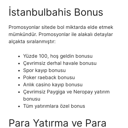
İstanbulbahis Bonus
Promosyonlar sitede bol miktarda elde etmek
mümkündür. Promosyonlar ile alakalı detaylar
alçakta sıralanmıştır:
Yüzde 100, hoş geldin bonusu
Çevrimsiz derhal havale bonusu
Spor kayıp bonusu
Poker raeback bonusu
Anlık casino kayıp bonusu
Çevrimsiz Paygiga ve Neropay yatırım
bonusu
Tüm yatırımlara özel bonus
Para Yatırma ve Para