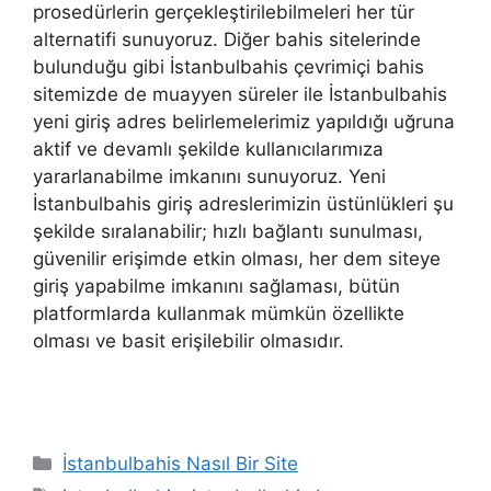
prosedürlerin gerçekleştirilebilmeleri her tür
alternatifi sunuyoruz. Diğer bahis sitelerinde
bulunduğu gibi İstanbulbahis çevrimiçi bahis
sitemizde de muayyen süreler ile İstanbulbahis
yeni giriş adres belirlemelerimiz yapıldığı uğruna
aktif ve devamlı şekilde kullanıcılarımıza
yararlanabilme imkanını sunuyoruz. Yeni
İstanbulbahis giriş adreslerimizin üstünlükleri şu
şekilde sıralanabilir; hızlı bağlantı sunulması,
güvenilir erişimde etkin olması, her dem siteye
giriş yapabilme imkanını sağlaması, bütün
platformlarda kullanmak mümkün özellikte
olması ve basit erişilebilir olmasıdır.
Kategoriler
İstanbulbahis Nasıl Bir Site