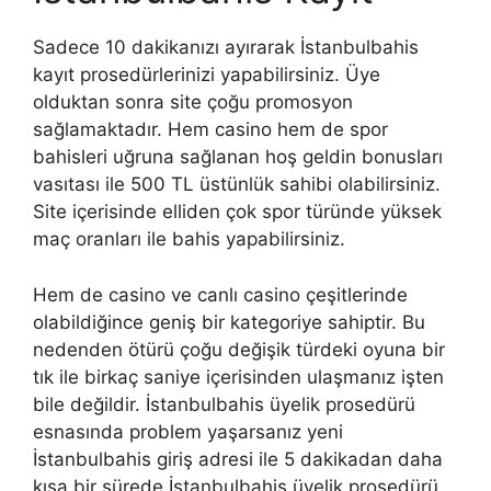
Sadece 10 dakikanızı ayırarak İstanbulbahis
kayıt prosedürlerinizi yapabilirsiniz. Üye
olduktan sonra site çoğu promosyon
sağlamaktadır. Hem casino hem de spor
bahisleri uğruna sağlanan hoş geldin bonusları
vasıtası ile 500 TL üstünlük sahibi olabilirsiniz.
Site içerisinde elliden çok spor türünde yüksek
maç oranları ile bahis yapabilirsiniz.
Hem de casino ve canlı casino çeşitlerinde
olabildiğince geniş bir kategoriye sahiptir. Bu
nedenden ötürü çoğu değişik türdeki oyuna bir
tık ile birkaç saniye içerisinden ulaşmanız işten
bile değildir. İstanbulbahis üyelik prosedürü
esnasında problem yaşarsanız yeni
İstanbulbahis giriş adresi ile 5 dakikadan daha
kısa bir sürede İstanbulbahis üyelik prosedürü