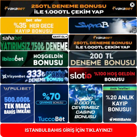
×
ISTANBULBAHIS GİRİŞ İÇİN TIKLAYINIZ!