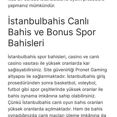
yapmanız mümkündür.
İstanbulbahis Canlı
Bahis ve Bonus Spor
Bahisleri
İstanbulbahis spor bahisleri, casino ve canlı
casino vasıtası ile yüksek oranlarda kar
sağlayabilirsiniz. Site güvenirliği Pronet Gaming
altyapısı ile sağlanmaktadır. İstanbulbahis giriş
prosedüründen sonra basketbol, voleybol,
futbol gibi spor çeşitlerinde yüksek oranlar ile
bahis oynama imkânına sahip olabilirsiniz.
Çünkü İstanbulbahis canlı oyun bahis oranları
yüksek oranlarda açılmaktadır. Hem de bahis
oynadığınızda canlı maçları izleme imkânına da