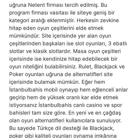
uğruna Netent firması tercih edilmiş. Bu
program firması vasıtası ile siteye geniş bir
kategori aralığı eklenmiştir. Herkesin zevkine
hitap eden oyun çeşitlerini elde etmek
mümkündür. Site içerisinde yer alan oyun
çeşitlerinden başkaları ise slot oyunları, 3 ebatlı
slotlar ve klasik slotlardır. Masa oyun çeşitleri
içerisinde ise kendinize hitap edebilecek bir
oyun niteliğini bulabilirsiniz. Rulet, Blackjack ve
Poker oyunları uğruna de alternatifleri site
içerisinde bulamak mümkün. Eğer hem
İstanbulbahis mobil oynayıp hem eğlenceli anlar
geçirip hem de yüksek oranlı kar elde etmek
istiyorsanız İstanbulbahis canlı casino ve spor
bahisleri tam size göre. En yeni ve en çağdaş
olan oyun alternatifleri kullanıcılara sunuluyor.
Bu sayede Türkçe dil desteği ile Blackjack,
poker gibi kaliteli oyunları oynama imkânına