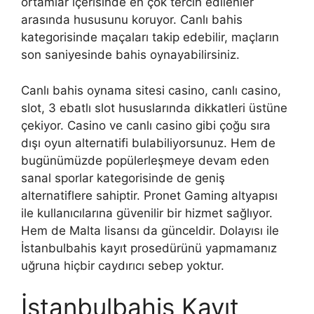
ortamlar içerisinde en çok tercih edilenler
arasında hususunu koruyor. Canlı bahis
kategorisinde maçaları takip edebilir, maçların
son saniyesinde bahis oynayabilirsiniz.
Canlı bahis oynama sitesi casino, canlı casino,
slot, 3 ebatlı slot hususlarında dikkatleri üstüne
çekiyor. Casino ve canlı casino gibi çoğu sıra
dışı oyun alternatifi bulabiliyorsunuz. Hem de
bugünümüzde popülerleşmeye devam eden
sanal sporlar kategorisinde de geniş
alternatiflere sahiptir. Pronet Gaming altyapısı
ile kullanıcılarına güvenilir bir hizmet sağlıyor.
Hem de Malta lisansı da günceldir. Dolayısı ile
İstanbulbahis kayıt prosedürünü yapmamanız
uğruna hiçbir caydırıcı sebep yoktur.
İstanbulbahis Kayıt