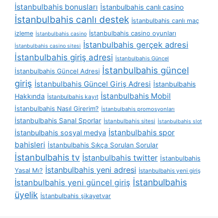
İstanbulbahis bonusları
İstanbulbahis canlı casino
İstanbulbahis canlı destek
İstanbulbahis canlı maç
İstanbulbahis casino oyunları
izleme
İstanbulbahis casino
İstanbulbahis gerçek adresi
İstanbulbahis casino sitesi
İstanbulbahis giriş adresi
İstanbulbahis Güncel
İstanbulbahis güncel
İstanbulbahis Güncel Adresi
giriş
İstanbulbahis Güncel Giriş Adresi
İstanbulbahis
İstanbulbahis Mobil
Hakkında
İstanbulbahis kayıt
İstanbulbahis Nasıl Girerim?
İstanbulbahis promosyonları
İstanbulbahis Sanal Sporlar
İstanbulbahis sitesi
İstanbulbahis slot
İstanbulbahis spor
İstanbulbahis sosyal medya
bahisleri
İstanbulbahis Sıkça Sorulan Sorular
İstanbulbahis tv
İstanbulbahis twitter
İstanbulbahis
İstanbulbahis yeni adresi
Yasal Mı?
İstanbulbahis yeni giriş
İstanbulbahis
İstanbulbahis yeni güncel giriş
üyelik
İstanbulbahis şikayetvar