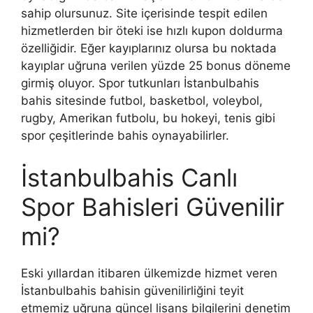
sahip olursunuz. Site içerisinde tespit edilen
hizmetlerden bir öteki ise hızlı kupon doldurma
özelliğidir. Eğer kayıplarınız olursa bu noktada
kayıplar uğruna verilen yüzde 25 bonus döneme
girmiş oluyor. Spor tutkunları İstanbulbahis
bahis sitesinde futbol, basketbol, voleybol,
rugby, Amerikan futbolu, bu hokeyi, tenis gibi
spor çeşitlerinde bahis oynayabilirler.
İstanbulbahis Canlı
Spor Bahisleri Güvenilir
mi?
Eski yıllardan itibaren ülkemizde hizmet veren
İstanbulbahis bahisin güvenilirliğini teyit
etmemiz uğruna güncel lisans bilgilerini denetim