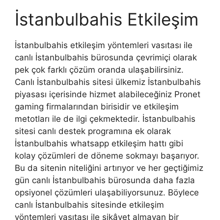
İstanbulbahis Etkileşim
İstanbulbahis etkileşim yöntemleri vasıtası ile
canlı İstanbulbahis bürosunda çevrimiçi olarak
pek çok farklı çözüm oranda ulaşabilirsiniz.
Canlı İstanbulbahis sitesi ülkemiz İstanbulbahis
piyasası içerisinde hizmet alabileceğiniz Pronet
gaming firmalarından birisidir ve etkileşim
metotları ile de ilgi çekmektedir. İstanbulbahis
sitesi canlı destek programına ek olarak
İstanbulbahis whatsapp etkileşim hattı gibi
kolay çözümleri de döneme sokmayı başarıyor.
Bu da sitenin niteliğini artırıyor ve her geçtiğimiz
gün canlı İstanbulbahis bürosunda daha fazla
opsiyonel çözümleri ulaşabiliyorsunuz. Böylece
canlı İstanbulbahis sitesinde etkileşim
yöntemleri vasıtası ile şikâyet almayan bir