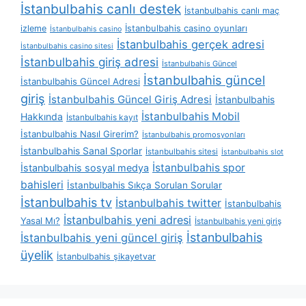
İstanbulbahis canlı destek
İstanbulbahis canlı maç
İstanbulbahis casino oyunları
izleme
İstanbulbahis casino
İstanbulbahis gerçek adresi
İstanbulbahis casino sitesi
İstanbulbahis giriş adresi
İstanbulbahis Güncel
İstanbulbahis güncel
İstanbulbahis Güncel Adresi
giriş
İstanbulbahis Güncel Giriş Adresi
İstanbulbahis
İstanbulbahis Mobil
Hakkında
İstanbulbahis kayıt
İstanbulbahis Nasıl Girerim?
İstanbulbahis promosyonları
İstanbulbahis Sanal Sporlar
İstanbulbahis sitesi
İstanbulbahis slot
İstanbulbahis spor
İstanbulbahis sosyal medya
bahisleri
İstanbulbahis Sıkça Sorulan Sorular
İstanbulbahis tv
İstanbulbahis twitter
İstanbulbahis
İstanbulbahis yeni adresi
Yasal Mı?
İstanbulbahis yeni giriş
İstanbulbahis
İstanbulbahis yeni güncel giriş
üyelik
İstanbulbahis şikayetvar