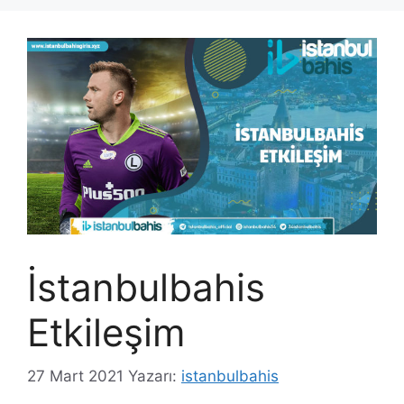
İstanbulbahis
Etkileşim
27 Mart 2021
Yazarı:
istanbulbahis