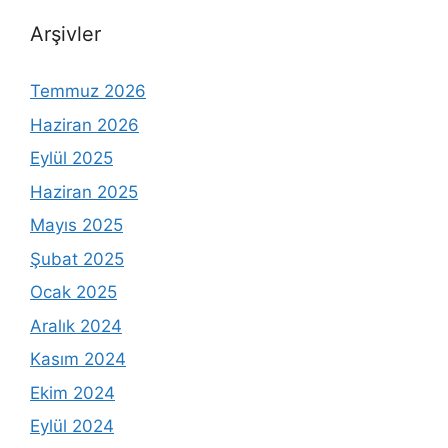
Arşivler
Temmuz 2026
Haziran 2026
Eylül 2025
Haziran 2025
Mayıs 2025
Şubat 2025
Ocak 2025
Aralık 2024
Kasım 2024
Ekim 2024
Eylül 2024