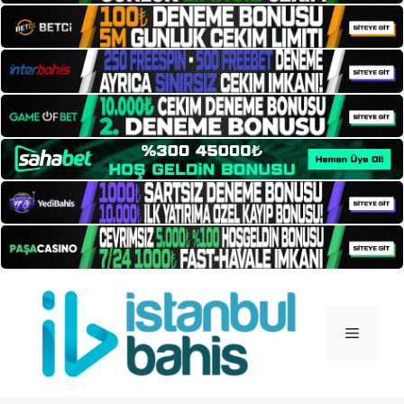
İçeriğe
atla
Menü