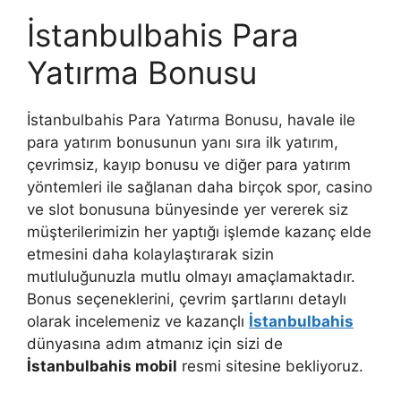
İstanbulbahis Para
Yatırma Bonusu
İstanbulbahis Para Yatırma Bonusu, havale ile
para yatırım bonusunun yanı sıra ilk yatırım,
çevrimsiz, kayıp bonusu ve diğer para yatırım
yöntemleri ile sağlanan daha birçok spor, casino
ve slot bonusuna bünyesinde yer vererek siz
müşterilerimizin her yaptığı işlemde kazanç elde
etmesini daha kolaylaştırarak sizin
mutluluğunuzla mutlu olmayı amaçlamaktadır.
Bonus seçeneklerini, çevrim şartlarını detaylı
olarak incelemeniz ve kazançlı
İstanbulbahis
dünyasına adım atmanız için sizi de
İstanbulbahis mobil
resmi sitesine bekliyoruz.