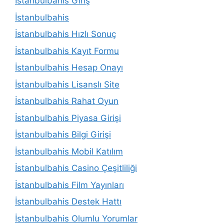
İstanbulbahis Giriş
İstanbulbahis
İstanbulbahis Hızlı Sonuç
İstanbulbahis Kayıt Formu
İstanbulbahis Hesap Onayı
İstanbulbahis Lisanslı Site
İstanbulbahis Rahat Oyun
İstanbulbahis Piyasa Girişi
İstanbulbahis Bilgi Girişi
İstanbulbahis Mobil Katılım
İstanbulbahis Casino Çeşitliliği
İstanbulbahis Film Yayınları
İstanbulbahis Destek Hattı
İstanbulbahis Olumlu Yorumlar