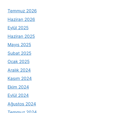
Temmuz 2026
Haziran 2026
Eylül 2025
Haziran 2025
Mayıs 2025
Şubat 2025
Ocak 2025
Aralık 2024
Kasım 2024
Ekim 2024
Eylül 2024
Ağustos 2024
Temmuz 2024