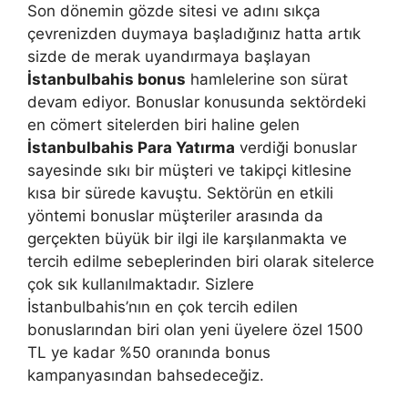
Son dönemin gözde sitesi ve adını sıkça
çevrenizden duymaya başladığınız hatta artık
sizde de merak uyandırmaya başlayan
İstanbulbahis bonus
hamlelerine son sürat
devam ediyor. Bonuslar konusunda sektördeki
en cömert sitelerden biri haline gelen
İstanbulbahis Para Yatırma
verdiği bonuslar
sayesinde sıkı bir müşteri ve takipçi kitlesine
kısa bir sürede kavuştu. Sektörün en etkili
yöntemi bonuslar müşteriler arasında da
gerçekten büyük bir ilgi ile karşılanmakta ve
tercih edilme sebeplerinden biri olarak sitelerce
çok sık kullanılmaktadır. Sizlere
İstanbulbahis’nın en çok tercih edilen
bonuslarından biri olan yeni üyelere özel 1500
TL ye kadar %50 oranında bonus
kampanyasından bahsedeceğiz.