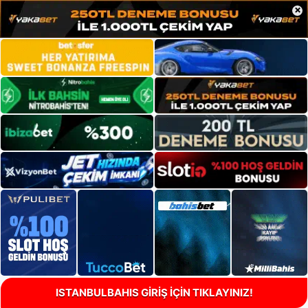
×
ISTANBULBAHIS GİRİŞ İÇİN TIKLAYINIZ!