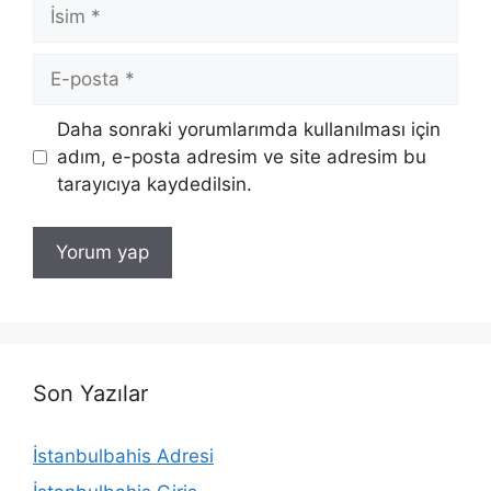
İsim
E-
posta
İnternet
Daha sonraki yorumlarımda kullanılması için
sitesi
adım, e-posta adresim ve site adresim bu
tarayıcıya kaydedilsin.
Son Yazılar
İstanbulbahis Adresi