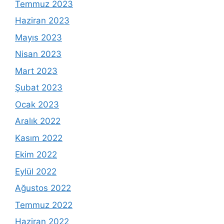
Temmuz 2023
Haziran 2023
Mayıs 2023
Nisan 2023
Mart 2023
Şubat 2023
Ocak 2023
Aralık 2022
Kasım 2022
Ekim 2022
Eylül 2022
Ağustos 2022
Temmuz 2022
Haziran 2022