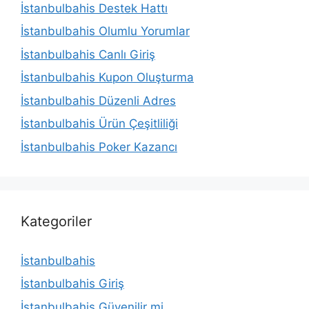
İstanbulbahis Destek Hattı
İstanbulbahis Olumlu Yorumlar
İstanbulbahis Canlı Giriş
İstanbulbahis Kupon Oluşturma
İstanbulbahis Düzenli Adres
İstanbulbahis Ürün Çeşitliliği
İstanbulbahis Poker Kazancı
Kategoriler
İstanbulbahis
İstanbulbahis Giriş
İstanbulbahis Güvenilir mi