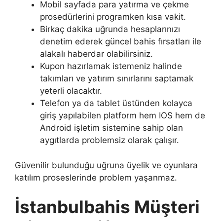
Mobil sayfada para yatırma ve çekme
prosedürlerini programken kısa vakit.
Birkaç dakika uğrunda hesaplarınızı
denetim ederek güncel bahis fırsatları ile
alakalı haberdar olabilirsiniz.
Kupon hazırlamak istemeniz halinde
takımları ve yatırım sınırlarını saptamak
yeterli olacaktır.
Telefon ya da tablet üstünden kolayca
giriş yapılabilen platform hem IOS hem de
Android işletim sistemine sahip olan
aygıtlarda problemsiz olarak çalışır.
Güvenilir bulunduğu uğruna üyelik ve oyunlara
katılım proseslerinde problem yaşanmaz.
İstanbulbahis Müşteri