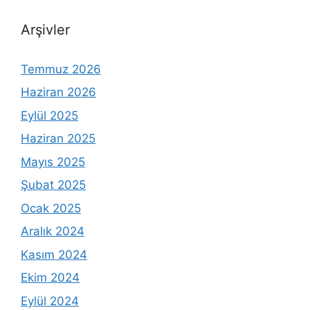
Arşivler
Temmuz 2026
Haziran 2026
Eylül 2025
Haziran 2025
Mayıs 2025
Şubat 2025
Ocak 2025
Aralık 2024
Kasım 2024
Ekim 2024
Eylül 2024