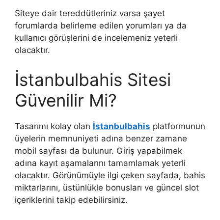
Siteye dair tereddütleriniz varsa şayet
forumlarda belirleme edilen yorumları ya da
kullanıcı görüşlerini de incelemeniz yeterli
olacaktır.
İstanbulbahis Sitesi
Güvenilir Mi?
Tasarımı kolay olan
İstanbulbahis
platformunun
üyelerin memnuniyeti adına benzer zamane
mobil sayfası da bulunur. Giriş yapabilmek
adına kayıt aşamalarını tamamlamak yeterli
olacaktır. Görünümüyle ilgi çeken sayfada, bahis
miktarlarını, üstünlükle bonusları ve güncel slot
içeriklerini takip edebilirsiniz.