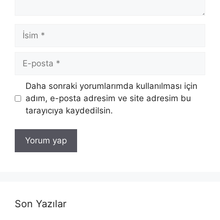
İsim
E-
posta
İnternet
Daha sonraki yorumlarımda kullanılması için
sitesi
adım, e-posta adresim ve site adresim bu
tarayıcıya kaydedilsin.
Son Yazılar