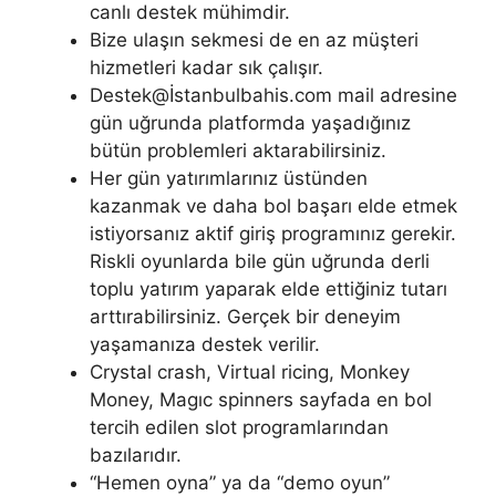
canlı destek mühimdir.
Bize ulaşın sekmesi de en az müşteri
hizmetleri kadar sık çalışır.
Destek@İstanbulbahis.com mail adresine
gün uğrunda platformda yaşadığınız
bütün problemleri aktarabilirsiniz.
Her gün yatırımlarınız üstünden
kazanmak ve daha bol başarı elde etmek
istiyorsanız aktif giriş programınız gerekir.
Riskli oyunlarda bile gün uğrunda derli
toplu yatırım yaparak elde ettiğiniz tutarı
arttırabilirsiniz. Gerçek bir deneyim
yaşamanıza destek verilir.
Crystal crash, Virtual ricing, Monkey
Money, Magıc spinners sayfada en bol
tercih edilen slot programlarından
bazılarıdır.
“Hemen oyna” ya da “demo oyun”