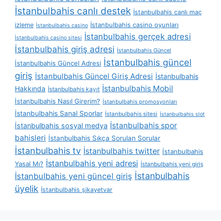
İstanbulbahis canlı destek
İstanbulbahis canlı maç
İstanbulbahis casino oyunları
izleme
İstanbulbahis casino
İstanbulbahis gerçek adresi
İstanbulbahis casino sitesi
İstanbulbahis giriş adresi
İstanbulbahis Güncel
İstanbulbahis güncel
İstanbulbahis Güncel Adresi
giriş
İstanbulbahis Güncel Giriş Adresi
İstanbulbahis
İstanbulbahis Mobil
Hakkında
İstanbulbahis kayıt
İstanbulbahis Nasıl Girerim?
İstanbulbahis promosyonları
İstanbulbahis Sanal Sporlar
İstanbulbahis sitesi
İstanbulbahis slot
İstanbulbahis spor
İstanbulbahis sosyal medya
bahisleri
İstanbulbahis Sıkça Sorulan Sorular
İstanbulbahis tv
İstanbulbahis twitter
İstanbulbahis
İstanbulbahis yeni adresi
Yasal Mı?
İstanbulbahis yeni giriş
İstanbulbahis
İstanbulbahis yeni güncel giriş
üyelik
İstanbulbahis şikayetvar