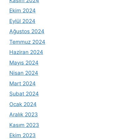
Kasım 2024
Ekim 2024
Eylül 2024
Ağustos 2024
Temmuz 2024
Haziran 2024
Mayıs 2024
Nisan 2024
Mart 2024
Şubat 2024
Ocak 2024
Aralık 2023
Kasım 2023
Ekim 2023