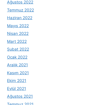
Ağustos 2022
Temmuz 2022
Haziran 2022
Mayıs 2022
Nisan 2022
Mart 2022
Şubat 2022
Ocak 2022
Aralık 2021
Kasım 2021
Ekim 2021
Eylül 2021
Ağustos 2021
Temmuz 2021