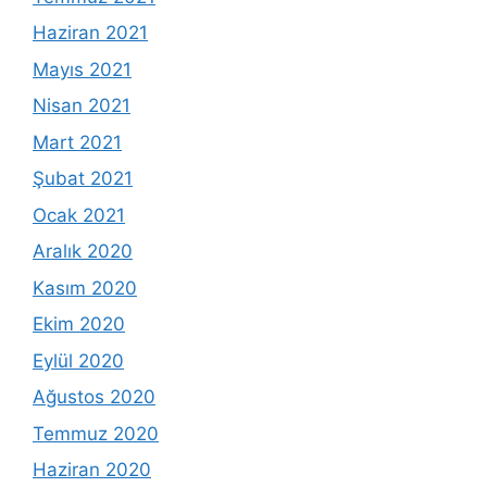
Haziran 2021
Mayıs 2021
Nisan 2021
Mart 2021
Şubat 2021
Ocak 2021
Aralık 2020
Kasım 2020
Ekim 2020
Eylül 2020
Ağustos 2020
Temmuz 2020
Haziran 2020