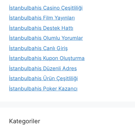
İstanbulbahis Casino Çeşitliliği
İstanbulbahis Film Yayınları
İstanbulbahis Destek Hattı
İstanbulbahis Olumlu Yorumlar
İstanbulbahis Canlı Giriş
İstanbulbahis Kupon Oluşturma
İstanbulbahis Düzenli Adres
İstanbulbahis Ürün Çeşitliliği
İstanbulbahis Poker Kazancı
Kategoriler