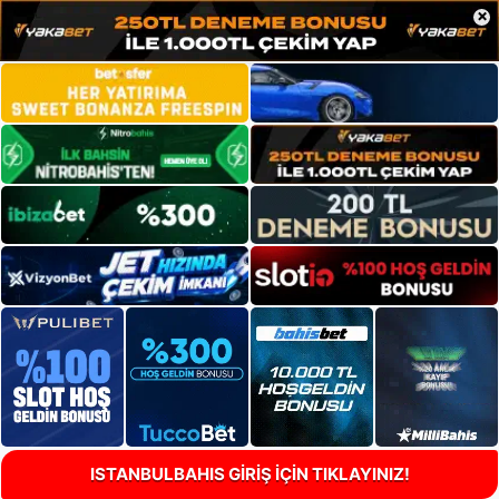
×
ISTANBULBAHIS GİRİŞ İÇİN TIKLAYINIZ!