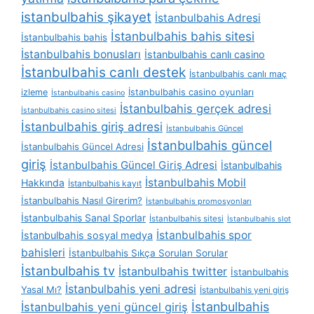
istanbulbahis şikayet
İstanbulbahis Adresi
İstanbulbahis bahis sitesi
İstanbulbahis bahis
İstanbulbahis bonusları
İstanbulbahis canlı casino
İstanbulbahis canlı destek
İstanbulbahis canlı maç
İstanbulbahis casino oyunları
izleme
İstanbulbahis casino
İstanbulbahis gerçek adresi
İstanbulbahis casino sitesi
İstanbulbahis giriş adresi
İstanbulbahis Güncel
İstanbulbahis güncel
İstanbulbahis Güncel Adresi
giriş
İstanbulbahis Güncel Giriş Adresi
İstanbulbahis
İstanbulbahis Mobil
Hakkında
İstanbulbahis kayıt
İstanbulbahis Nasıl Girerim?
İstanbulbahis promosyonları
İstanbulbahis Sanal Sporlar
İstanbulbahis sitesi
İstanbulbahis slot
İstanbulbahis spor
İstanbulbahis sosyal medya
bahisleri
İstanbulbahis Sıkça Sorulan Sorular
İstanbulbahis tv
İstanbulbahis twitter
İstanbulbahis
İstanbulbahis yeni adresi
Yasal Mı?
İstanbulbahis yeni giriş
İstanbulbahis
İstanbulbahis yeni güncel giriş