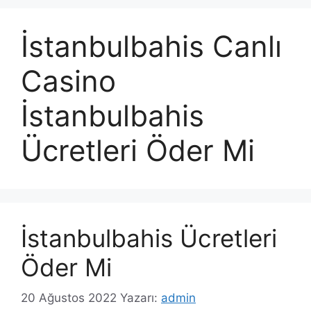
İstanbulbahis Canlı
Casino
İstanbulbahis
Ücretleri Öder Mi
İstanbulbahis Ücretleri
Öder Mi
20 Ağustos 2022
Yazarı:
admin