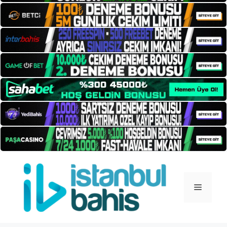
İçeriğe
atla
Menü