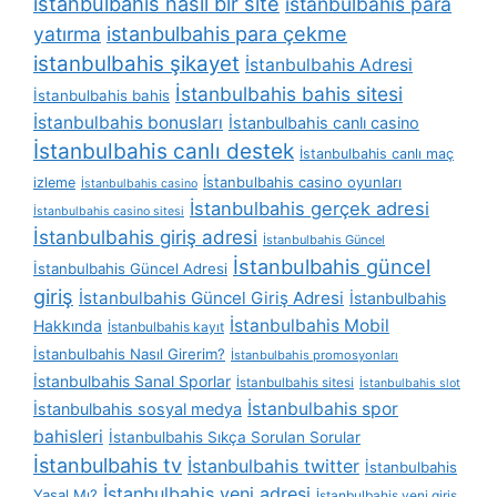
istanbulbahis nasıl bir site
istanbulbahis para
yatırma
istanbulbahis para çekme
istanbulbahis şikayet
İstanbulbahis Adresi
İstanbulbahis bahis sitesi
İstanbulbahis bahis
İstanbulbahis bonusları
İstanbulbahis canlı casino
İstanbulbahis canlı destek
İstanbulbahis canlı maç
İstanbulbahis casino oyunları
izleme
İstanbulbahis casino
İstanbulbahis gerçek adresi
İstanbulbahis casino sitesi
İstanbulbahis giriş adresi
İstanbulbahis Güncel
İstanbulbahis güncel
İstanbulbahis Güncel Adresi
giriş
İstanbulbahis Güncel Giriş Adresi
İstanbulbahis
İstanbulbahis Mobil
Hakkında
İstanbulbahis kayıt
İstanbulbahis Nasıl Girerim?
İstanbulbahis promosyonları
İstanbulbahis Sanal Sporlar
İstanbulbahis sitesi
İstanbulbahis slot
İstanbulbahis spor
İstanbulbahis sosyal medya
bahisleri
İstanbulbahis Sıkça Sorulan Sorular
İstanbulbahis tv
İstanbulbahis twitter
İstanbulbahis
İstanbulbahis yeni adresi
Yasal Mı?
İstanbulbahis yeni giriş