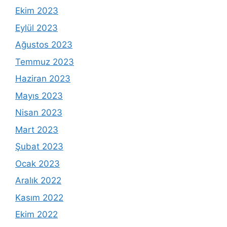
Ekim 2023
Eylül 2023
Ağustos 2023
Temmuz 2023
Haziran 2023
Mayıs 2023
Nisan 2023
Mart 2023
Şubat 2023
Ocak 2023
Aralık 2022
Kasım 2022
Ekim 2022