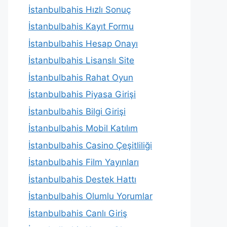
İstanbulbahis Hızlı Sonuç
İstanbulbahis Kayıt Formu
İstanbulbahis Hesap Onayı
İstanbulbahis Lisanslı Site
İstanbulbahis Rahat Oyun
İstanbulbahis Piyasa Girişi
İstanbulbahis Bilgi Girişi
İstanbulbahis Mobil Katılım
İstanbulbahis Casino Çeşitliliği
İstanbulbahis Film Yayınları
İstanbulbahis Destek Hattı
İstanbulbahis Olumlu Yorumlar
İstanbulbahis Canlı Giriş