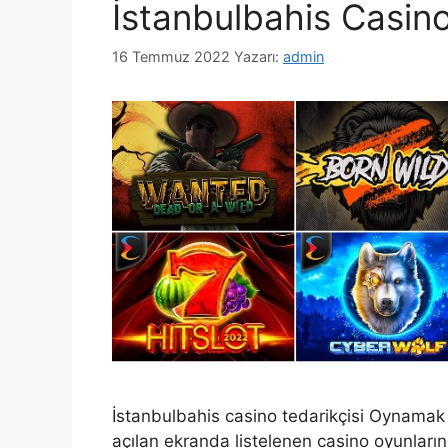
İstanbulbahis Casino
16 Temmuz 2022
Yazarı:
admin
İstanbulbahis casino tedarikçisi Oynamak i
açılan ekranda listelenen casino oyunları