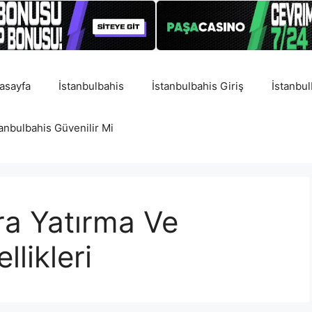
asayfa
İstanbulbahis
İstanbulbahis Giriş
İstanbul
tanbulbahis Güvenilir Mi
ra Yatırma Ve
likleri