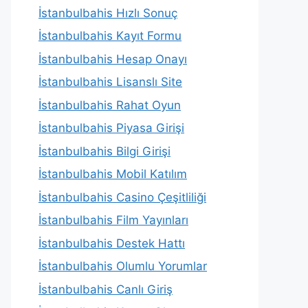
İstanbulbahis Hızlı Sonuç
İstanbulbahis Kayıt Formu
İstanbulbahis Hesap Onayı
İstanbulbahis Lisanslı Site
İstanbulbahis Rahat Oyun
İstanbulbahis Piyasa Girişi
İstanbulbahis Bilgi Girişi
İstanbulbahis Mobil Katılım
İstanbulbahis Casino Çeşitliliği
İstanbulbahis Film Yayınları
İstanbulbahis Destek Hattı
İstanbulbahis Olumlu Yorumlar
İstanbulbahis Canlı Giriş