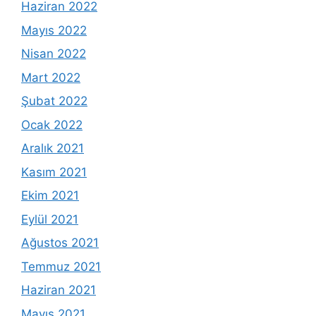
Haziran 2022
Mayıs 2022
Nisan 2022
Mart 2022
Şubat 2022
Ocak 2022
Aralık 2021
Kasım 2021
Ekim 2021
Eylül 2021
Ağustos 2021
Temmuz 2021
Haziran 2021
Mayıs 2021