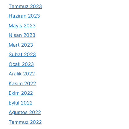
Temmuz 2023
Haziran 2023
Mayıs 2023
Nisan 2023
Mart 2023
Şubat 2023
Ocak 2023
Aralık 2022
Kasım 2022
Ekim 2022
Eylül 2022
Ağustos 2022
Temmuz 2022