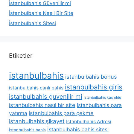
İstanbulbahis Güvenilir mi
İstanbulbahis Nasıl Bir Site
İstanbulbahis Sitesi
Etiketler
istanbulbahis
istanbulbahis bonus
istanbulbahis giris
istanbulbahis canlı bahis
istanbulbahis guvenilir mi
istanbulbahis kaç oldu
istanbulbahis nasıl bir site
istanbulbahis para
yatırma
istanbulbahis para çekme
istanbulbahis şikayet
İstanbulbahis Adresi
İstanbulbahis bahis sitesi
İstanbulbahis bahis