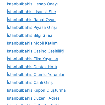
İstanbulbahis Hesap Onayı
İstanbulbahis Lisanslı Site
İstanbulbahis Rahat Oyun
İstanbulbahis Piyasa Girişi
İstanbulbahis Bilgi Girişi
İstanbulbahis Mobil Katılım
İstanbulbahis Casino Çeşitliliği
İstanbulbahis Film Yayınları
İstanbulbahis Destek Hattı
İstanbulbahis Olumlu Yorumlar
İstanbulbahis Canlı Giriş
İstanbulbahis Kupon Oluşturma
İstanbulbahis Düzenli Adres