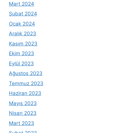
Mart 2024
Şubat 2024
Ocak 2024
Aralık 2023
Kasım 2023
Ekim 2023
Eylül 2023
Ağustos 2023
Temmuz 2023
Haziran 2023
Mayıs 2023
Nisan 2023
Mart 2023