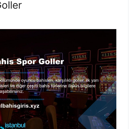
oller