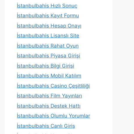
İstanbulbahis Hızlı Sonuç
İstanbulbahis Kayıt Formu
İstanbulbahis Hesap Onayı
İstanbulbahis Lisanslı Site
İstanbulbahis Rahat Oyun
İstanbulbahis Piyasa Girişi
İstanbulbahis Bilgi Girişi
İstanbulbahis Mobil Katılım
İstanbulbahis Casino Çeşitliliği
İstanbulbahis Film Yayınları
İstanbulbahis Destek Hattı
İstanbulbahis Olumlu Yorumlar
İstanbulbahis Canlı Giriş