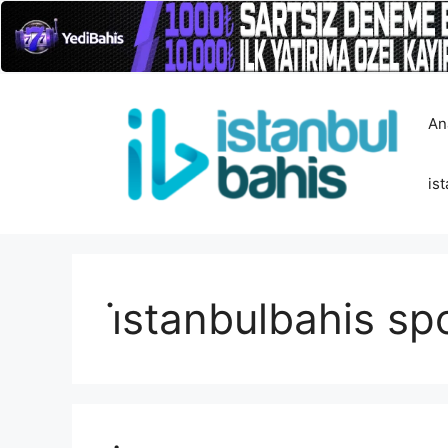
İçeriğe
atla
An
is
i̇stanbulbahis sp