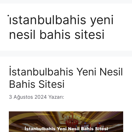
i̇stanbulbahis yeni
nesil bahis sitesi
İstanbulbahis Yeni Nesil
Bahis Sitesi
3 Ağustos 2024
Yazarı: