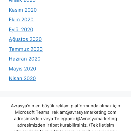
Aralık 2020
Kasım 2020
Ekim 2020
Eylül 2020
Ağustos 2020
Temmuz 2020
Haziran 2020
Mayıs 2020
Nisan 2020
Avrasya'nın en büyük reklam platformunda olmak için
Microsoft Teams:
reklam@avrasyamarketing.com
adresimizden veya Telegram: @Avrasyamarketing
adresimizden irtibat kurabilirsiniz. (Tek iletişim