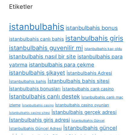
Etiketler
istanbulbahis
istanbulbahis bonus
istanbulbahis giris
istanbulbahis canlı bahis
istanbulbahis guvenilir mi
istanbulbahis kaç oldu
istanbulbahis nasıl bir site
istanbulbahis para
yatırma
istanbulbahis para çekme
istanbulbahis şikayet
İstanbulbahis Adresi
İstanbulbahis bahis sitesi
İstanbulbahis bahis
İstanbulbahis bonusları
İstanbulbahis canlı casino
İstanbulbahis canlı destek
İstanbulbahis canlı maç
İstanbulbahis casino oyunları
izleme
İstanbulbahis casino
İstanbulbahis gerçek adresi
İstanbulbahis casino sitesi
İstanbulbahis giriş adresi
İstanbulbahis Güncel
İstanbulbahis güncel
İstanbulbahis Güncel Adresi