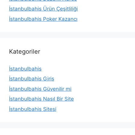
İstanbulbahis Ürün Çeşitliliği
İstanbulbahis Poker Kazancı
Kategoriler
İstanbulbahis
İstanbulbahis Giriş
İstanbulbahis Güvenilir mi
İstanbulbahis Nasıl Bir Site
İstanbulbahis Sitesi