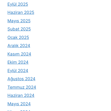
Eylül 2025
Haziran 2025
Mayıs 2025
Şubat 2025
Ocak 2025
Aralık 2024
Kasım 2024
Ekim 2024
Eylül 2024
Ağustos 2024
Temmuz 2024
Haziran 2024
Mayıs 2024