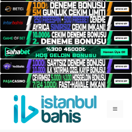
İçeriğe
atla
Menü