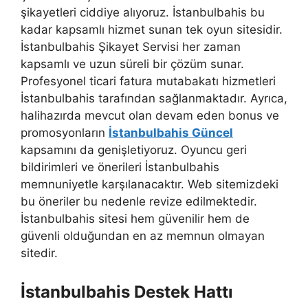
şikayetleri ciddiye alıyoruz. İstanbulbahis bu
kadar kapsamlı hizmet sunan tek oyun sitesidir.
İstanbulbahis Şikayet Servisi her zaman
kapsamlı ve uzun süreli bir çözüm sunar.
Profesyonel ticari fatura mutabakatı hizmetleri
İstanbulbahis tarafından sağlanmaktadır. Ayrıca,
halihazırda mevcut olan devam eden bonus ve
promosyonların
İstanbulbahis Güncel
kapsamını da genişletiyoruz. Oyuncu geri
bildirimleri ve önerileri İstanbulbahis
memnuniyetle karşılanacaktır. Web sitemizdeki
bu öneriler bu nedenle revize edilmektedir.
İstanbulbahis sitesi hem güvenilir hem de
güvenli olduğundan en az memnun olmayan
sitedir.
İstanbulbahis Destek Hattı