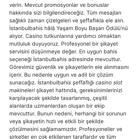
verin. Mevcut promosyonlar ve bonuslar
hakkında sizi bilgilendireceğiz. Tüm mesajları
sağlıklı zaman çizelgeleri ve şeffaflıkla ele alın.
İstanbulbahis hâlâ Yaşam Boyu Başarı Ödülü’nü
alıyor. Casino tutkunlarına yardımcı olmaktan
mutluluk duyuyoruz. Profesyonel bir şikayet
servisini düşünmeye değer. En uygun bahis
seçeneği İstanbulbahis adresinde mevcuttur.
Görevimiz güvenlik ve şikayetlerin ele alınmasını
içerir. Bu nedenle uygun ve adil bir çözüm
sunacağız.
İstanbulbahis şeffaflığı casino slot
makineleri
şikayet hattında, gereksinimlerinizi
karşılayacak şekilde tasarlanmış, çeşitli
alanlarda uzmanlardan oluşan bir ekip
mevcuttur. Bunun nedeni, herhangi bir sorunun
veya şikayetin hızlı ve etkili bir şekilde
çözülmesini sağlamamızdır. Profesyoneller ve
şirketler en çok etkilenen taraflardır ve tüm