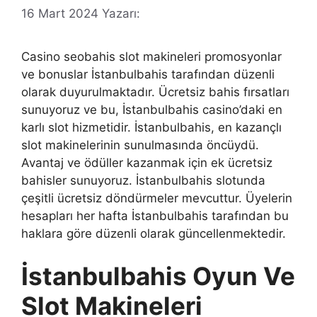
16 Mart 2024
Yazarı:
Casino seobahis slot makineleri promosyonlar
ve bonuslar İstanbulbahis tarafından düzenli
olarak duyurulmaktadır. Ücretsiz bahis fırsatları
sunuyoruz ve bu, İstanbulbahis casino’daki en
karlı slot hizmetidir. İstanbulbahis, en kazançlı
slot makinelerinin sunulmasında öncüydü.
Avantaj ve ödüller kazanmak için ek ücretsiz
bahisler sunuyoruz. İstanbulbahis slotunda
çeşitli ücretsiz döndürmeler mevcuttur. Üyelerin
hesapları her hafta İstanbulbahis tarafından bu
haklara göre düzenli olarak güncellenmektedir.
İstanbulbahis Oyun Ve
Slot Makineleri