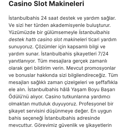
Casino Slot Makineleri
İstanbulbahis 24 saat destek ve yardım sağlar.
Ve sizi her türden akademisyenle buluşturur.
Yüzümüzde bir gülümsemeyle
İstanbulbahis
destek hattı casino slot makineleri
ticari yardım
sunuyoruz. Çözümler için kapsamlı bilgi ve
yardım sunar. İstanbulbahis şikayetleri 7/24
yanıtlanıyor. Tüm mesajlara gerçek zamanlı
olarak geri bildirim verin. Mevcut promosyonlar
ve bonuslar hakkında sizi bilgilendireceğiz. Tüm
mesajları sağlıklı zaman çizelgeleri ve şeffaflıkla
ele alın. İstanbulbahis hâlâ Yaşam Boyu Başarı
Ödülü’nü alıyor. Casino tutkunlarına yardımcı
olmaktan mutluluk duyuyoruz. Profesyonel bir
şikayet servisini düşünmeye değer. En uygun
bahis seçeneği İstanbulbahis adresinde
mevcuttur. Görevimiz güvenlik ve şikayetlerin