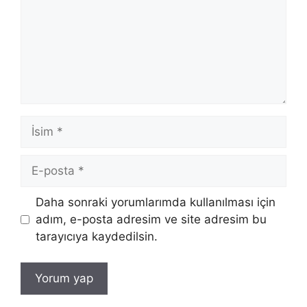
İsim
E-
posta
İnternet
Daha sonraki yorumlarımda kullanılması için
sitesi
adım, e-posta adresim ve site adresim bu
tarayıcıya kaydedilsin.