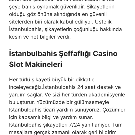
şeye bahis oynamak güvenlidir. Şikayetlerin
olduğu göz önüne alındığında en güvenli
sitelerden biri olarak kabul ediliyor. Üstelik
İstanbulbahis, şikayetlerin çoğunluğu hakkında
kesin ve net bilgiler verdi.
İstanbulbahis Şeffaflığı Casino
Slot Makineleri
Her türlü şikayeti büyük bir dikkatle
inceleyeceğiz.İstanbulbahis 24 saat destek ve
yardım sağlar. Ve sizi her türden akademisyenle
buluşturur. Yüzümüzde bir gülümsemeyle
İstanbulbahis ticari yardım sunuyoruz. Çözümler
için kapsamlı bilgi ve yardım sunar.
İstanbulbahis şikayetleri 7/24 yanıtlanıyor. Tüm
mesajlara gerçek zamanlı olarak geri bildirim