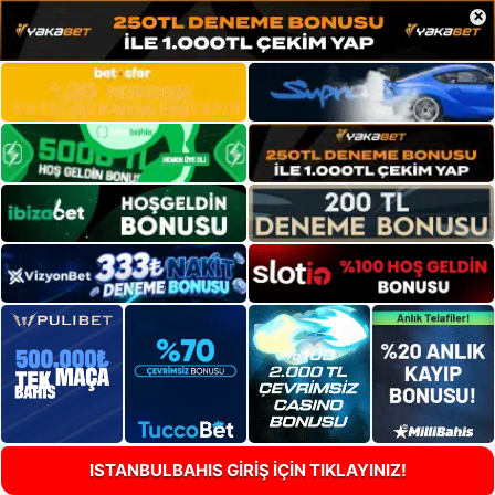
×
ISTANBULBAHIS GİRİŞ İÇİN TIKLAYINIZ!