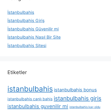
İstanbulbahis
İstanbulbahis Giriş
İstanbulbahis Güvenilir mi
İstanbulbahis Nasıl Bir Site
İstanbulbahis Sitesi
Etiketler
istanbulbahis
istanbulbahis bonus
istanbulbahis giris
istanbulbahis canlı bahis
istanbulbahis guvenilir mi
istanbulbahis kaç oldu