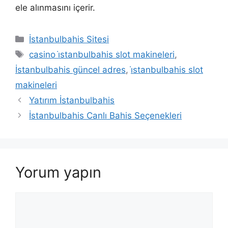
ele alınmasını içerir.
Kategoriler
İstanbulbahis Sitesi
Etiketler
casino i̇stanbulbahis slot makineleri
,
İstanbulbahis güncel adres
,
i̇stanbulbahis slot
makineleri
Yatırım İstanbulbahis
İstanbulbahis Canlı Bahis Seçenekleri
Yorum yapın
Yorum