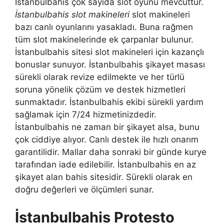
İstanbulbahis çok sayıda slot oyunu mevcuttur.
İstanbulbahis slot makineleri
slot makineleri
bazı canlı oyunlarını yasakladı. Buna rağmen
tüm slot makinelerinde ek çarpanlar bulunur.
İstanbulbahis sitesi slot makineleri için kazançlı
bonuslar sunuyor. İstanbulbahis şikayet masası
sürekli olarak revize edilmekte ve her türlü
soruna yönelik çözüm ve destek hizmetleri
sunmaktadır. İstanbulbahis ekibi sürekli yardım
sağlamak için 7/24 hizmetinizdedir.
İstanbulbahis ne zaman bir şikayet alsa, bunu
çok ciddiye alıyor. Canlı destek ile hızlı onarım
garantilidir. Mallar daha sonraki bir günde kurye
tarafından iade edilebilir. İstanbulbahis en az
şikayet alan bahis sitesidir. Sürekli olarak en
doğru değerleri ve ölçümleri sunar.
İstanbulbahis Protesto