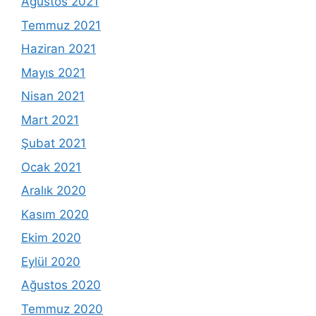
Ağustos 2021
Temmuz 2021
Haziran 2021
Mayıs 2021
Nisan 2021
Mart 2021
Şubat 2021
Ocak 2021
Aralık 2020
Kasım 2020
Ekim 2020
Eylül 2020
Ağustos 2020
Temmuz 2020