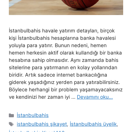
İstanbulbahis havale yatırım detayları, birçok
kişi İstanbulbahis hesaplarına banka havalesi
yoluyla para yatırır. Bunun nedeni, hemen
hemen herkesin aktif olarak kullandığı bir banka
hesabına sahip olmasıdır. Aynı zamanda bahis
sitelerine para yatırmanın en kolay yollarından
biridir. Artık sadece internet bankacılığına
giderek yaşadığınız yerden para yatırabilirsiniz.
Böylece herhangi bir problem yaşamayacaksınız
ve kendinizi her zaman iyi …
Devamını oku…
Kategoriler
İstanbulbahis
Etiketler
istanbulbahis şikayet
,
İstanbulbahis üyelik
,