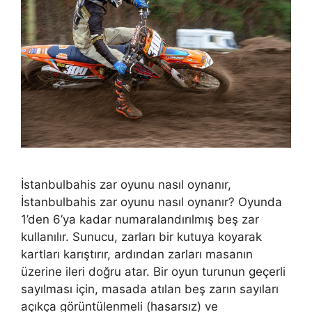
İstanbulbahis zar oyunu nasıl oynanır,
İstanbulbahis zar oyunu nasıl oynanır? Oyunda
1’den 6’ya kadar numaralandırılmış beş zar
kullanılır. Sunucu, zarları bir kutuya koyarak
kartları karıştırır, ardından zarları masanın
üzerine ileri doğru atar. Bir oyun turunun geçerli
sayılması için, masada atılan beş zarın sayıları
açıkça görüntülenmeli (hasarsız) ve