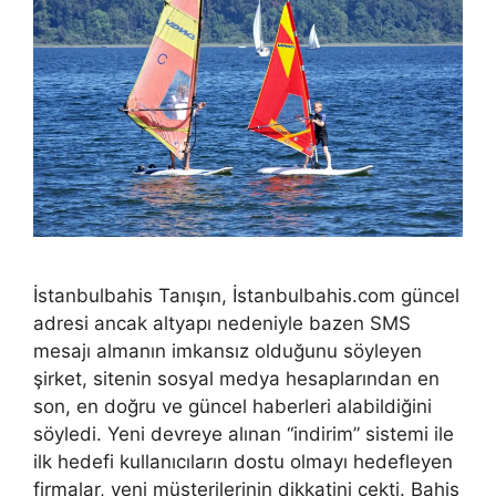
İstanbulbahis Tanışın, İstanbulbahis.com güncel
adresi ancak altyapı nedeniyle bazen SMS
mesajı almanın imkansız olduğunu söyleyen
şirket, sitenin sosyal medya hesaplarından en
son, en doğru ve güncel haberleri alabildiğini
söyledi. Yeni devreye alınan “indirim” sistemi ile
ilk hedefi kullanıcıların dostu olmayı hedefleyen
firmalar, yeni müşterilerinin dikkatini çekti. Bahis