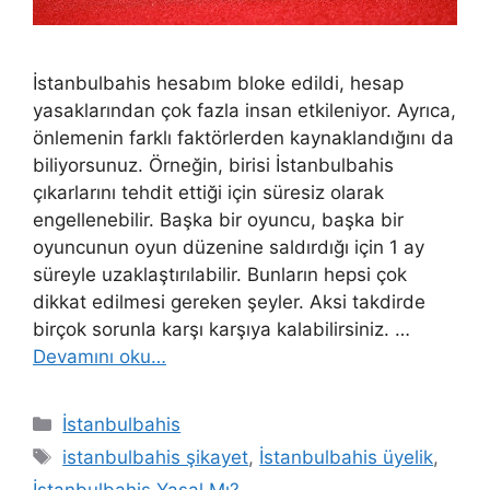
İstanbulbahis hesabım bloke edildi, hesap
yasaklarından çok fazla insan etkileniyor. Ayrıca,
önlemenin farklı faktörlerden kaynaklandığını da
biliyorsunuz. Örneğin, birisi İstanbulbahis
çıkarlarını tehdit ettiği için süresiz olarak
engellenebilir. Başka bir oyuncu, başka bir
oyuncunun oyun düzenine saldırdığı için 1 ay
süreyle uzaklaştırılabilir. Bunların hepsi çok
dikkat edilmesi gereken şeyler. Aksi takdirde
birçok sorunla karşı karşıya kalabilirsiniz. …
Devamını oku…
Kategoriler
İstanbulbahis
Etiketler
istanbulbahis şikayet
,
İstanbulbahis üyelik
,
İstanbulbahis Yasal Mı?