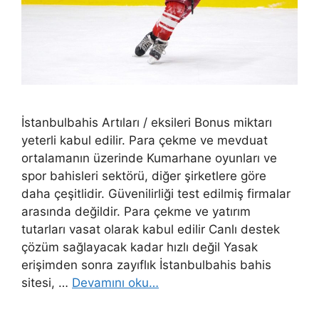
İstanbulbahis Artıları / eksileri Bonus miktarı
yeterli kabul edilir. Para çekme ve mevduat
ortalamanın üzerinde Kumarhane oyunları ve
spor bahisleri sektörü, diğer şirketlere göre
daha çeşitlidir. Güvenilirliği test edilmiş firmalar
arasında değildir. Para çekme ve yatırım
tutarları vasat olarak kabul edilir Canlı destek
çözüm sağlayacak kadar hızlı değil Yasak
erişimden sonra zayıflık İstanbulbahis bahis
sitesi, …
Devamını oku…