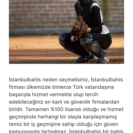
İstanbulbahis neden seçmelisiniz, İstanbulbahis
firması ülkemizde binlerce Türk vatandaşına
başarıyla hizmet vermekte olup tercih
edebileceğiniz en karlı ve güvenilir firmalardan
biridir. Tamamen %100 lisanslı olduğu ve hizmet
geçmişinde herhangi bir olayla karşılaşmamış
temiz bir iş geçmişine sahip olduğu için güven
kamuoyunda tartışılmaz. İstanbulbahis bir bahis