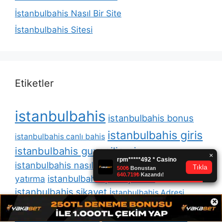
İstanbulbahis Nasıl Bir Site
İstanbulbahis Sitesi
Etiketler
istanbulbahis
istanbulbahis bonus
istanbulbahis giris
istanbulbahis canlı bahis
istanbulbahis guvenilir mi
istanbulbahis kaç oldu
istanbulbahis nasıl bir site
istanbulbahis para
yatırma
istanbulbahis para çekme
istanbulbahis şikayet
İstanbulbahis Adresi
×
İstanbulbahis bahis sitesi
İstanbulbahis bahis
İstanbulbahis bonusları
İstanbulbahis canlı casino