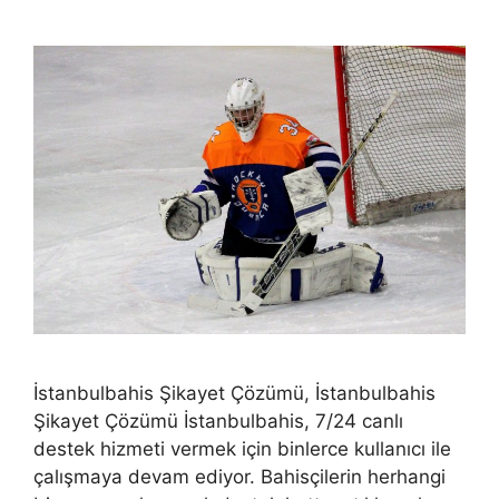
İstanbulbahis Şikayet Çözümü, İstanbulbahis
Şikayet Çözümü İstanbulbahis, 7/24 canlı
destek hizmeti vermek için binlerce kullanıcı ile
çalışmaya devam ediyor. Bahisçilerin herhangi