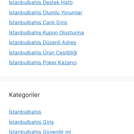
İstanbulbahis Destek Hattı
İstanbulbahis Olumlu Yorumlar
İstanbulbahis Canlı Giriş
İstanbulbahis Kupon Oluşturma
İstanbulbahis Düzenli Adres
İstanbulbahis Ürün Çeşitliliği
İstanbulbahis Poker Kazancı
Kategoriler
İstanbulbahis
İstanbulbahis Giriş
İstanbulbahis Güvenilir mi