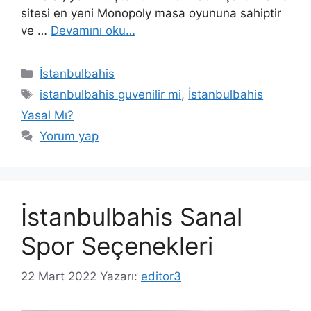
sitesi en yeni Monopoly masa oyununa sahiptir
ve …
Devamını oku…
Kategoriler
İstanbulbahis
Etiketler
istanbulbahis guvenilir mi
,
İstanbulbahis
Yasal Mı?
Yorum yap
İstanbulbahis Sanal
Spor Seçenekleri
22 Mart 2022
Yazarı:
editor3