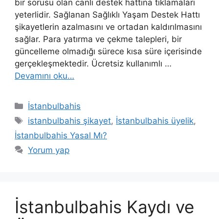
bir sorusu olan canlı destek hattına tıklamaları
yeterlidir. Sağlanan Sağlıklı Yaşam Destek Hattı
şikayetlerin azalmasını ve ortadan kaldırılmasını
sağlar. Para yatırma ve çekme talepleri, bir
güncelleme olmadığı sürece kısa süre içerisinde
gerçekleşmektedir. Ücretsiz kullanımlı …
Devamını oku…
Kategoriler
İstanbulbahis
Etiketler
istanbulbahis şikayet
,
İstanbulbahis üyelik
,
İstanbulbahis Yasal Mı?
Yorum yap
İstanbulbahis Kaydı ve