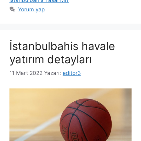
Yorum yap
İstanbulbahis havale
yatırım detayları
11 Mart 2022
Yazarı:
editor3