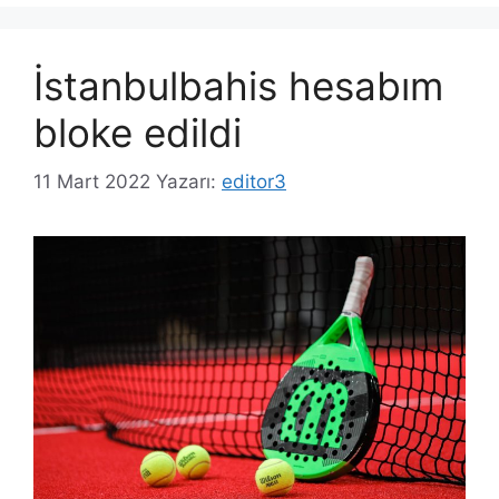
İstanbulbahis hesabım
bloke edildi
11 Mart 2022
Yazarı:
editor3