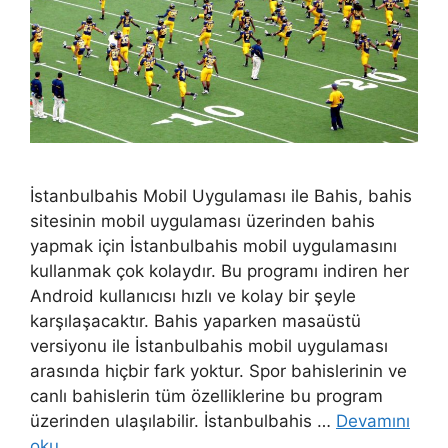
İstanbulbahis Mobil Uygulaması ile Bahis, bahis
sitesinin mobil uygulaması üzerinden bahis
yapmak için İstanbulbahis mobil uygulamasını
kullanmak çok kolaydır. Bu programı indiren her
Android kullanıcısı hızlı ve kolay bir şeyle
karşılaşacaktır. Bahis yaparken masaüstü
versiyonu ile İstanbulbahis mobil uygulaması
arasında hiçbir fark yoktur. Spor bahislerinin ve
canlı bahislerin tüm özelliklerine bu program
üzerinden ulaşılabilir. İstanbulbahis …
Devamını
oku…