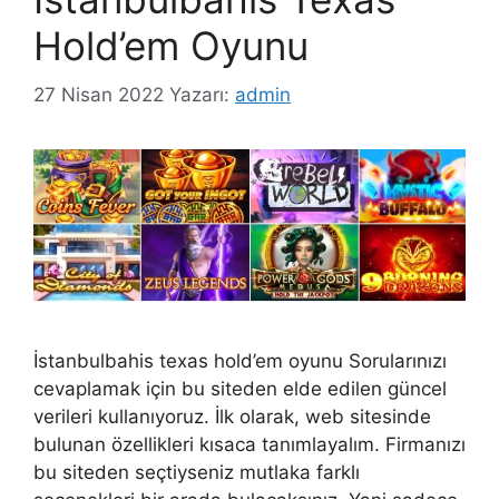
Hold’em Oyunu
27 Nisan 2022
Yazarı:
admin
İstanbulbahis texas hold’em oyunu Sorularınızı
cevaplamak için bu siteden elde edilen güncel
verileri kullanıyoruz. İlk olarak, web sitesinde
bulunan özellikleri kısaca tanımlayalım. Firmanızı
bu siteden seçtiyseniz mutlaka farklı