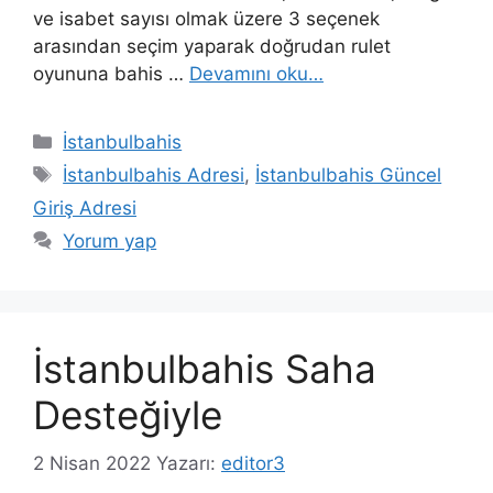
ve isabet sayısı olmak üzere 3 seçenek
arasından seçim yaparak doğrudan rulet
oyununa bahis …
Devamını oku…
Kategoriler
İstanbulbahis
Etiketler
İstanbulbahis Adresi
,
İstanbulbahis Güncel
Giriş Adresi
Yorum yap
İstanbulbahis Saha
Desteğiyle
2 Nisan 2022
Yazarı:
editor3