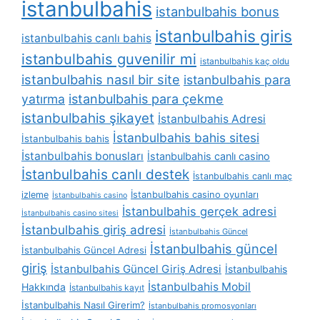
istanbulbahis
istanbulbahis bonus
istanbulbahis giris
istanbulbahis canlı bahis
istanbulbahis guvenilir mi
istanbulbahis kaç oldu
istanbulbahis nasıl bir site
istanbulbahis para
yatırma
istanbulbahis para çekme
istanbulbahis şikayet
İstanbulbahis Adresi
İstanbulbahis bahis sitesi
İstanbulbahis bahis
İstanbulbahis bonusları
İstanbulbahis canlı casino
İstanbulbahis canlı destek
İstanbulbahis canlı maç
İstanbulbahis casino oyunları
izleme
İstanbulbahis casino
İstanbulbahis gerçek adresi
İstanbulbahis casino sitesi
İstanbulbahis giriş adresi
İstanbulbahis Güncel
İstanbulbahis güncel
İstanbulbahis Güncel Adresi
giriş
İstanbulbahis Güncel Giriş Adresi
İstanbulbahis
İstanbulbahis Mobil
Hakkında
İstanbulbahis kayıt
İstanbulbahis Nasıl Girerim?
İstanbulbahis promosyonları