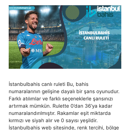
İstanbulbahis canlı ruleti Bu, bahis
numaralarının gelişine dayalı bir şans oyunudur.
Farklı atılımlar ve farklı seçeneklerle şansınızı
artırmak mümkün. Rulette 0’dan 36’ya kadar
numaralandırılmıştır. Rakamlar eşit miktarda
kırmızı ve siyah alır ve 0 sayısı yeşildir.
İstanbulbahis web sitesinde, renk tercihi, bölge