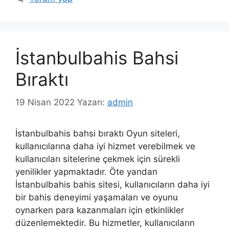
İstanbulbahis Bahsi
Bıraktı
19 Nisan 2022
Yazarı:
admin
İstanbulbahis bahsi bıraktı Oyun siteleri,
kullanıcılarına daha iyi hizmet verebilmek ve
kullanıcıları sitelerine çekmek için sürekli
yenilikler yapmaktadır. Öte yandan
İstanbulbahis bahis sitesi, kullanıcıların daha iyi
bir bahis deneyimi yaşamaları ve oyunu
oynarken para kazanmaları için etkinlikler
düzenlemektedir. Bu hizmetler, kullanıcıların