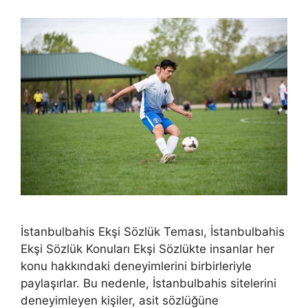
İstanbulbahis Ekşi Sözlük Teması, İstanbulbahis
Ekşi Sözlük Konuları Ekşi Sözlükte insanlar her
konu hakkındaki deneyimlerini birbirleriyle
paylaşırlar. Bu nedenle, İstanbulbahis sitelerini
deneyimleyen kişiler, asit sözlüğüne