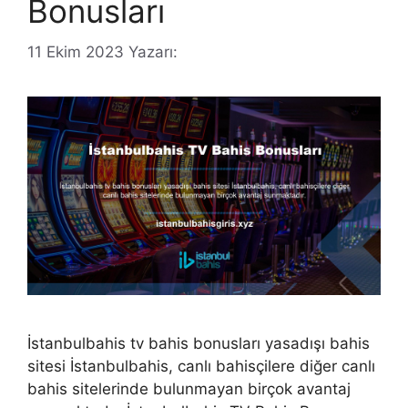
Bonusları
11 Ekim 2023
Yazarı:
İstanbulbahis tv bahis bonusları yasadışı bahis
sitesi İstanbulbahis, canlı bahisçilere diğer canlı
bahis sitelerinde bulunmayan birçok avantaj