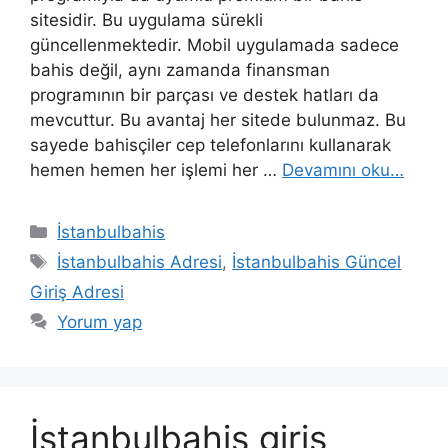
sitesidir. Bu uygulama sürekli
güncellenmektedir. Mobil uygulamada sadece
bahis değil, aynı zamanda finansman
programının bir parçası ve destek hatları da
mevcuttur. Bu avantaj her sitede bulunmaz. Bu
sayede bahisçiler cep telefonlarını kullanarak
hemen hemen her işlemi her …
Devamını oku…
Kategoriler
İstanbulbahis
Etiketler
İstanbulbahis Adresi
,
İstanbulbahis Güncel
Giriş Adresi
Yorum yap
İstanbulbahis giriş