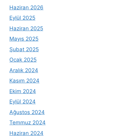
Haziran 2026
Eylül 2025
Haziran 2025
Mayıs 2025
Şubat 2025
Ocak 2025
Aralık 2024
Kasım 2024
Ekim 2024
Eylül 2024
Ağustos 2024
Temmuz 2024
Haziran 2024