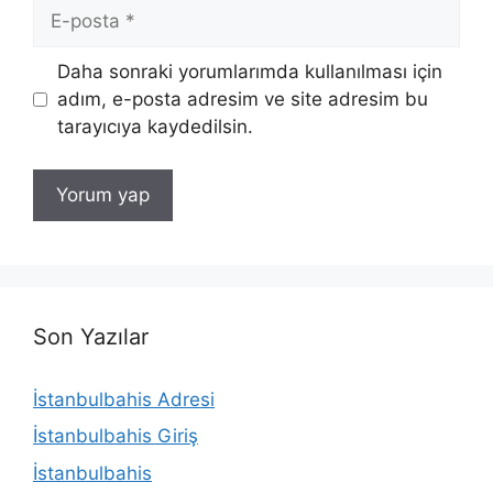
E-
posta
İnternet
Daha sonraki yorumlarımda kullanılması için
sitesi
adım, e-posta adresim ve site adresim bu
tarayıcıya kaydedilsin.
Son Yazılar
İstanbulbahis Adresi
İstanbulbahis Giriş
İstanbulbahis