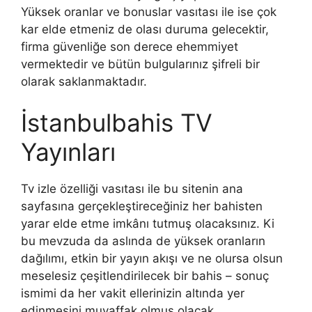
Yüksek oranlar ve bonuslar vasıtası ile ise çok
kar elde etmeniz de olası duruma gelecektir,
firma güvenliğe son derece ehemmiyet
vermektedir ve bütün bulgularınız şifreli bir
olarak saklanmaktadır.
İstanbulbahis TV
Yayınları
Tv izle özelliği vasıtası ile bu sitenin ana
sayfasına gerçekleştireceğiniz her bahisten
yarar elde etme imkânı tutmuş olacaksınız. Ki
bu mevzuda da aslında de yüksek oranların
dağılımı, etkin bir yayın akışı ve ne olursa olsun
meselesiz çeşitlendirilecek bir bahis – sonuç
ismimi da her vakit ellerinizin altında yer
edinmesini muvaffak olmuş olacak.