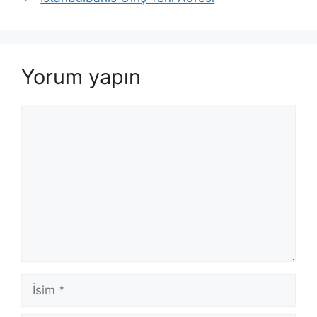
Yorum yapın
Yorum
İsim