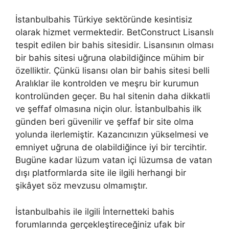
İstanbulbahis Türkiye sektöründe kesintisiz
olarak hizmet vermektedir. BetConstruct Lisanslı
tespit edilen bir bahis sitesidir. Lisansının olması
bir bahis sitesi uğruna olabildiğince mühim bir
özelliktir. Çünkü lisansı olan bir bahis sitesi belli
Aralıklar ile kontrolden ve meşru bir kurumun
kontrolünden geçer. Bu hal sitenin daha dikkatli
ve şeffaf olmasına niçin olur. İstanbulbahis ilk
günden beri güvenilir ve şeffaf bir site olma
yolunda ilerlemiştir. Kazancınızın yükselmesi ve
emniyet uğruna de olabildiğince iyi bir tercihtir.
Bugüne kadar lüzum vatan içi lüzumsa de vatan
dışı platformlarda site ile ilgili herhangi bir
şikâyet söz mevzusu olmamıştır.
İstanbulbahis ile ilgili İnternetteki bahis
forumlarında gerçekleştireceğiniz ufak bir