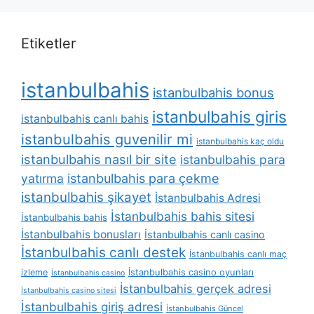
Etiketler
istanbulbahis
istanbulbahis bonus
istanbulbahis giris
istanbulbahis canlı bahis
istanbulbahis guvenilir mi
istanbulbahis kaç oldu
istanbulbahis nasıl bir site
istanbulbahis para
yatırma
istanbulbahis para çekme
istanbulbahis şikayet
İstanbulbahis Adresi
İstanbulbahis bahis sitesi
İstanbulbahis bahis
İstanbulbahis bonusları
İstanbulbahis canlı casino
İstanbulbahis canlı destek
İstanbulbahis canlı maç
İstanbulbahis casino oyunları
izleme
İstanbulbahis casino
İstanbulbahis gerçek adresi
İstanbulbahis casino sitesi
İstanbulbahis giriş adresi
İstanbulbahis Güncel