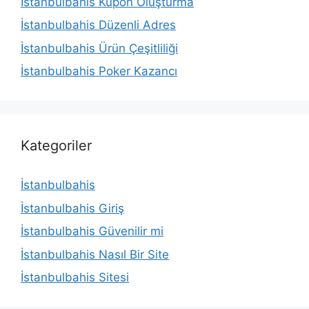
İstanbulbahis Kupon Oluşturma
İstanbulbahis Düzenli Adres
İstanbulbahis Ürün Çeşitliliği
İstanbulbahis Poker Kazancı
Kategoriler
İstanbulbahis
İstanbulbahis Giriş
İstanbulbahis Güvenilir mi
İstanbulbahis Nasıl Bir Site
İstanbulbahis Sitesi