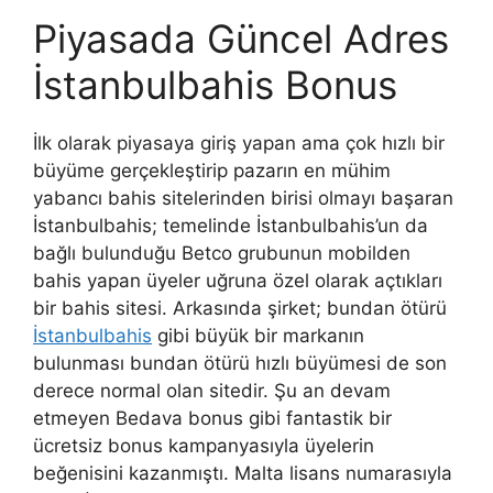
Piyasada Güncel Adres
İstanbulbahis Bonus
İlk olarak piyasaya giriş yapan ama çok hızlı bir
büyüme gerçekleştirip pazarın en mühim
yabancı bahis sitelerinden birisi olmayı başaran
İstanbulbahis; temelinde İstanbulbahis’un da
bağlı bulunduğu Betco grubunun mobilden
bahis yapan üyeler uğruna özel olarak açtıkları
bir bahis sitesi. Arkasında şirket; bundan ötürü
İstanbulbahis
gibi büyük bir markanın
bulunması bundan ötürü hızlı büyümesi de son
derece normal olan sitedir. Şu an devam
etmeyen Bedava bonus gibi fantastik bir
ücretsiz bonus kampanyasıyla üyelerin
beğenisini kazanmıştı. Malta lisans numarasıyla