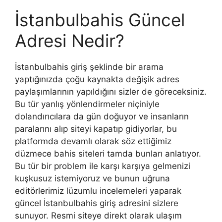
İstanbulbahis Güncel
Adresi Nedir?
İstanbulbahis giriş şeklinde bir arama
yaptığınızda çoğu kaynakta değişik adres
paylaşımlarının yapıldığını sizler de göreceksiniz.
Bu tür yanlış yönlendirmeler niçiniyle
dolandırıcılara da gün doğuyor ve insanların
paralarını alıp siteyi kapatıp gidiyorlar, bu
platformda devamlı olarak söz ettiğimiz
düzmece bahis siteleri tamda bunları anlatıyor.
Bu tür bir problem ile karşı karşıya gelmenizi
kuşkusuz istemiyoruz ve bunun uğruna
editörlerimiz lüzumlu incelemeleri yaparak
güncel İstanbulbahis giriş adresini sizlere
sunuyor. Resmi siteye direkt olarak ulaşım