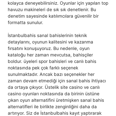
kolayca deneyebilirsiniz. Oyunlar için yapılan top
havuzu makineleri de sık sık denetlenir. Bu
denetim sayesinde katılımcılara güvenilir bir
formatta sunulur.
İstanbulbahis sanal bahislerinin teknik
detaylarını, oyunun kalitesini ve kazanma
fırsatını konuşuyoruz. Bu nedenle, oyun
kataloğu her zaman mevcutsa, bahisçiler
boldur. üyeleri spor bahisleri ve canlı bahis
noktasında pek çok farklı seçenek
sunulmaktadır. Ancak bazı seçenekler her
zaman devam etmediği için sanal bahis ihtiyacı
da ortaya çıkıyor. Üstelik site casino ve canlı
casino oyunları noktasında da birinin üstüne
çıkan oyun alternatifini üretmişken sanal bahis
alternatifleri ile birlikte zenginliğini daha da
artırıyor. Siz de İstanbulbahis kayıt yaptırarak