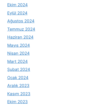
Ekim 2024
Eylül 2024
Ağustos 2024
Temmuz 2024
Haziran 2024
Mayıs 2024
Nisan 2024
Mart 2024
Şubat 2024
Ocak 2024
Aralık 2023
Kasım 2023
Ekim 2023