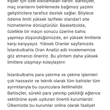
kişiler için özel kısıtlamaları vardır. Bahisçiler,
maç oranlarını belirlemede bağımsız yazılım
geliştiricilere tarafsız destek sağlar. Böylece
ödeme limiti yüksek tarifeler standart site
hizmetlerine dönüştürülür. Basketbolda,
özellikle bir maçın sonucu üzerine bahis
yapmayı düşündüğümüzde, en yüksek limitlerle
karşı karşıyayız. Yüksek Oranlar sayfamızda
İstanbulbahis Oran Analizi adlı incelememize
göz atmanızı öneririz. Bu yöntem daha yüksek
limitlere ulaşmayı kolaylaştırır.
İstanbulbahis para yatırma ve çekme işlemleri
çok hassastır ve teknik olarak tüm bahisler tüm
ayrıntılarıyla bu oyunculara iletilmelidir.
Bahisçiler, sürekli para yatırılıp çekildiği eğlence
sektörüne ayak uyduran önemli kurumlardır.
Ülkemizde bu kurumlar online olarak faaliyet