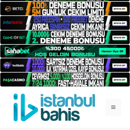
İçeriğe
atla
Menü