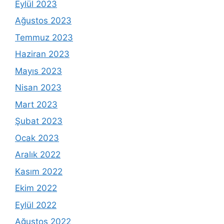
Eylül 2023
Ağustos 2023
Temmuz 2023
Haziran 2023
Mayıs 2023
Nisan 2023
Mart 2023
Şubat 2023
Ocak 2023
Aralık 2022
Kasım 2022
Ekim 2022
Eylül 2022
Ağustos 2022