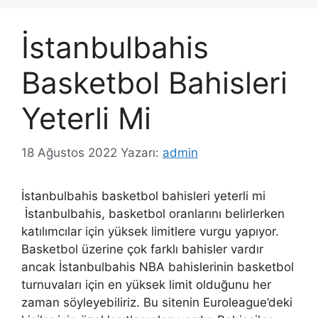
İstanbulbahis
Basketbol Bahisleri
Yeterli Mi
18 Ağustos 2022
Yazarı:
admin
İstanbulbahis basketbol bahisleri yeterli mi
İstanbulbahis, basketbol oranlarını belirlerken
katılımcılar için yüksek limitlere vurgu yapıyor.
Basketbol üzerine çok farklı bahisler vardır
ancak İstanbulbahis NBA bahislerinin basketbol
turnuvaları için en yüksek limit olduğunu her
zaman söyleyebiliriz. Bu sitenin Euroleague’deki