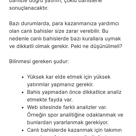
bahiste doğru yatırım, çoklu bahislerle
sonuçlanacaktır.
Bazı durumlarda, para kazanmanıza yardımcı
olan canlı bahisler size zarar verebilir. Bu
nedenle canlı bahislerde bazı kurallara uymak
ve dikkatli olmak gerekir. Peki ne düşünülmeli?
Bilinmesi gereken şudur:
Yüksek kar elde etmek için yüksek
yatırımlar yapmanız gerekir.
Bahis yapmadan önce dikkatlice analiz
etmekte fayda var.
Web sitesinde farklı analizler var.
Örneğin spor analitiğine odaklanmak ve
bunlardan yararlanmak gerekiyor.
Canlı bahislerde kazanmak için takımın