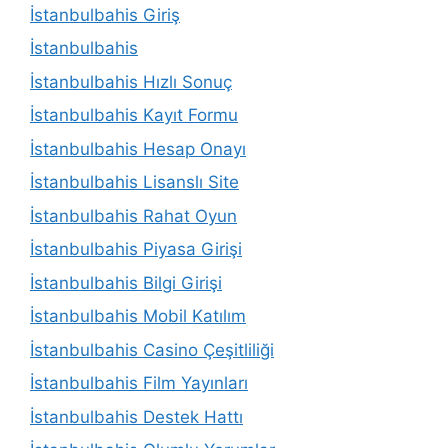
İstanbulbahis Giriş
İstanbulbahis
İstanbulbahis Hızlı Sonuç
İstanbulbahis Kayıt Formu
İstanbulbahis Hesap Onayı
İstanbulbahis Lisanslı Site
İstanbulbahis Rahat Oyun
İstanbulbahis Piyasa Girişi
İstanbulbahis Bilgi Girişi
İstanbulbahis Mobil Katılım
İstanbulbahis Casino Çeşitliliği
İstanbulbahis Film Yayınları
İstanbulbahis Destek Hattı