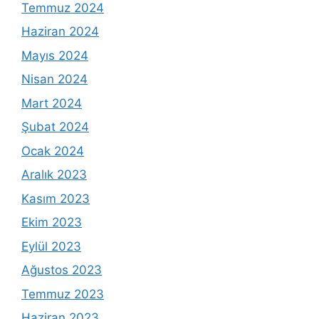
Temmuz 2024
Haziran 2024
Mayıs 2024
Nisan 2024
Mart 2024
Şubat 2024
Ocak 2024
Aralık 2023
Kasım 2023
Ekim 2023
Eylül 2023
Ağustos 2023
Temmuz 2023
Haziran 2023