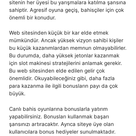
sitenin her üyesi bu yarışmalara katılma şansına
sahiptir. Agresif oyuna geçiş, bahisçiler için çok
önemli bir konudur.
Web sitesinden küçük bir kar elde etmek
mümkündür. Ancak yüksek vizyon sahibi kişiler
bu küçük kazanımlardan memnun olmayabilirler.
Bu durumda, daha yüksek jetonlar kazanmak
için slot makinesi stratejilerini anlamak gerekir.
Bu web sitesinden elde edilen gelir çok
önemlidir. Okuyabileceğiniz gibi, daha fazla
para kazanma ile ilgili bonusların payı da çok
büyük.
Canlı bahis oyunlarına bonuslarla yatırım
yapabilirsiniz. Bonusları kullanmak başarı
şansınızı artıracaktır. Ayrıca siteye üye olan
kullanıcılara bonus hediyeler sunulmaktadır.