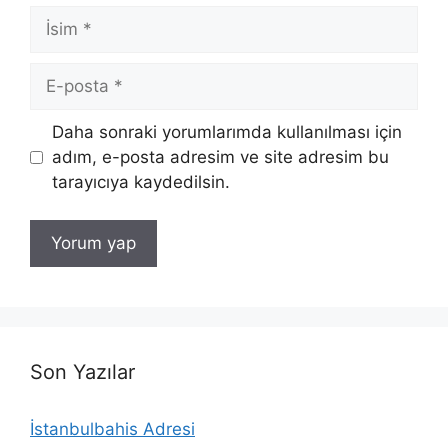
İsim
E-
posta
İnternet
Daha sonraki yorumlarımda kullanılması için
sitesi
adım, e-posta adresim ve site adresim bu
tarayıcıya kaydedilsin.
Son Yazılar
İstanbulbahis Adresi