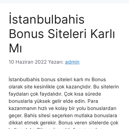
İstanbulbahis
Bonus Siteleri Karlı
Mı
10 Haziran 2022
Yazarı:
admin
İstanbulbahis bonus siteleri karlı mı Bonus
olarak site kesinlikle çok kazançlıdır. Bu sitelerin
faydaları çok faydalıdır. Çok kısa sürede
bonuslarla yüksek gelir elde edin. Para
kazanmanın hızlı ve kolay bir yolu bonuslardan
geçer. Bahis sitesi seçerken mutlaka bonuslara
dikkat etmek gerekir. Bonus veren sitelerde çok