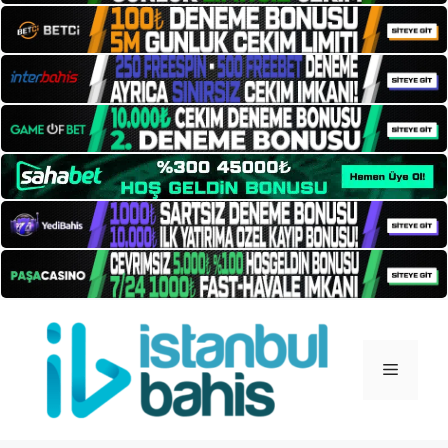
İçeriğe
atla
Menü