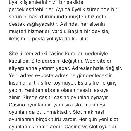
üyelik işlemlerini hızlı bir şekilde
gerçekleştirebilirler. Ayrıca üyelik sürecinde bir
sorun olması durumunda müşteri hizmetleri
destek sağlayacaktır. Aslında, her sitenin
müşteri hizmetleri vardır. Başka bir deyişle,
iletişim e-posta yoluyla da kurulur.
Site ülkemizdeki casino kuralları nedeniyle
kapalıdır. Site adresini değiştirir. Web siteleri
altyapılarına yatırım yapar. Adresler hızla değişir.
Yeni adres e-posta adresine gönderilecektir.
İnsanlar artık şifre koymuyor. Eski şifre ile giriş
yapın. Yeniden abone olanın hesabı askıya
alınır. Sitede çeşitli casino oyunları oynayın.
Casino oyunlarının yanı sıra slot makinesi
oyunları da bulunmaktadır. Slot makinesi
oyunlarının birçok türü vardır. Her gün yeni slot
oyunları eklenmektedir. Casino ve slot oyunları