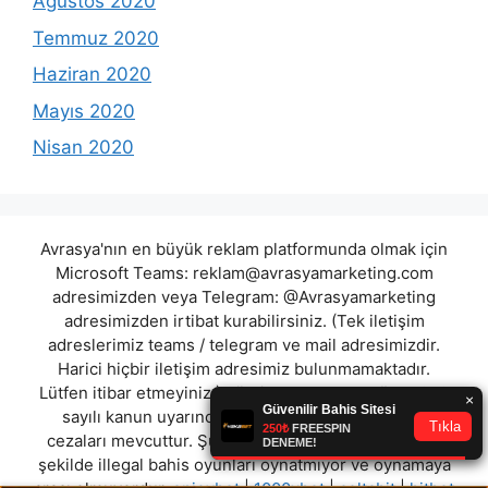
Ağustos 2020
Temmuz 2020
Haziran 2020
Mayıs 2020
Nisan 2020
Avrasya'nın en büyük reklam platformunda olmak için
Microsoft Teams:
reklam@avrasyamarketing.com
adresimizden veya Telegram: @Avrasyamarketing
adresimizden irtibat kurabilirsiniz. (Tek iletişim
adreslerimiz teams / telegram ve mail adresimizdir.
Harici hiçbir iletişim adresimiz bulunmamaktadır.
Lütfen itibar etmeyiniz.) Türkiye yasalarına göre 7258
sayılı kanun uyarınca yasa dışı bahis oynamanın
cezaları mevcuttur. Şu an bulunduğunuz site hiç bir
şekilde illegal bahis oyunları oynatmıyor ve oynamaya