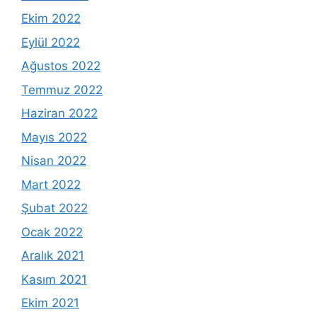
Ekim 2022
Eylül 2022
Ağustos 2022
Temmuz 2022
Haziran 2022
Mayıs 2022
Nisan 2022
Mart 2022
Şubat 2022
Ocak 2022
Aralık 2021
Kasım 2021
Ekim 2021