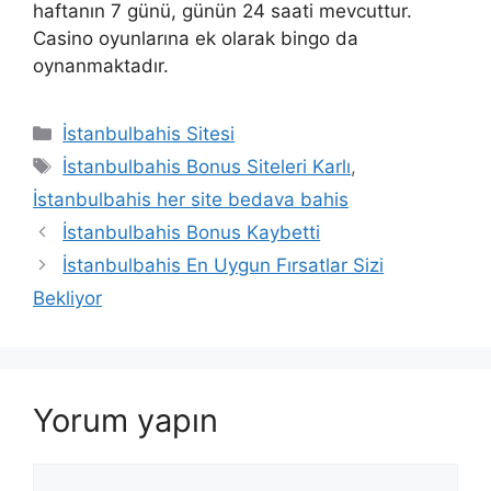
haftanın 7 günü, günün 24 saati mevcuttur.
Casino oyunlarına ek olarak bingo da
oynanmaktadır.
Kategoriler
İstanbulbahis Sitesi
Etiketler
İstanbulbahis Bonus Siteleri Karlı
,
İstanbulbahis her site bedava bahis
İstanbulbahis Bonus Kaybetti
İstanbulbahis En Uygun Fırsatlar Sizi
Bekliyor
Yorum yapın
Yorum