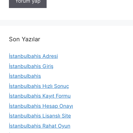
Son Yazılar
İstanbulbahis Adresi
İstanbulbahis Giriş
İstanbulbahis
İstanbulbahis Hızlı Sonuç
İstanbulbahis Kayıt Formu
İstanbulbahis Hesap Onayı
İstanbulbahis Lisanslı Site
İstanbulbahis Rahat Oyun