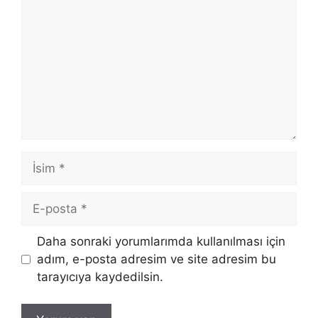
İsim
E-
posta
İnternet
Daha sonraki yorumlarımda kullanılması için
sitesi
adım, e-posta adresim ve site adresim bu
tarayıcıya kaydedilsin.