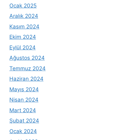
Ocak 2025
Aralık 2024
Kasım 2024
Ekim 2024
Eylül 2024
Ağustos 2024
Temmuz 2024
Haziran 2024
Mayıs 2024
Nisan 2024
Mart 2024
Şubat 2024
Ocak 2024