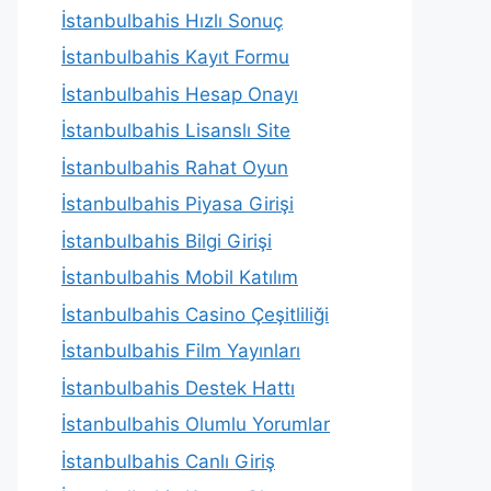
İstanbulbahis Hızlı Sonuç
İstanbulbahis Kayıt Formu
İstanbulbahis Hesap Onayı
İstanbulbahis Lisanslı Site
İstanbulbahis Rahat Oyun
İstanbulbahis Piyasa Girişi
İstanbulbahis Bilgi Girişi
İstanbulbahis Mobil Katılım
İstanbulbahis Casino Çeşitliliği
İstanbulbahis Film Yayınları
İstanbulbahis Destek Hattı
İstanbulbahis Olumlu Yorumlar
İstanbulbahis Canlı Giriş