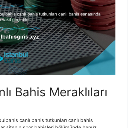
lı Bahis Meraklıları
bulbahis canlı bahis tutkunları canlı bahis
cılar sitenin spor bahisleri bölümünde henüz