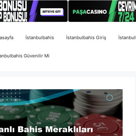
asayfa
İstanbulbahis
İstanbulbahis Giriş
İstanbul
tanbulbahis Güvenilir Mi