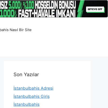
bahis Nasıl Bir Site
Son Yazılar
İstanbulbahis Adresi
İstanbulbahis Giriş
İstanbulbahis