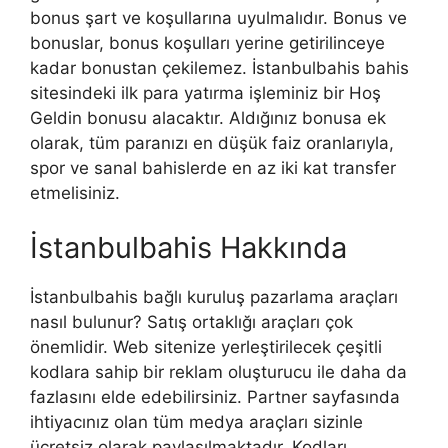
bonus şart ve koşullarına uyulmalıdır. Bonus ve
bonuslar, bonus koşulları yerine getirilinceye
kadar bonustan çekilemez. İstanbulbahis bahis
sitesindeki ilk para yatırma işleminiz bir Hoş
Geldin bonusu alacaktır. Aldığınız bonusa ek
olarak, tüm paranızı en düşük faiz oranlarıyla,
spor ve sanal bahislerde en az iki kat transfer
etmelisiniz.
İstanbulbahis Hakkında
İstanbulbahis bağlı kuruluş pazarlama araçları
nasıl bulunur? Satış ortaklığı araçları çok
önemlidir. Web sitenize yerleştirilecek çeşitli
kodlara sahip bir reklam oluşturucu ile daha da
fazlasını elde edebilirsiniz. Partner sayfasında
ihtiyacınız olan tüm medya araçları sizinle
ücretsiz olarak paylaşılmaktadır. Kodları