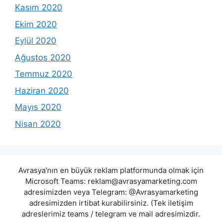
Kasım 2020
Ekim 2020
Eylül 2020
Ağustos 2020
Temmuz 2020
Haziran 2020
Mayıs 2020
Nisan 2020
Avrasya'nın en büyük reklam platformunda olmak için
Microsoft Teams:
reklam@avrasyamarketing.com
adresimizden veya Telegram: @Avrasyamarketing
adresimizden irtibat kurabilirsiniz. (Tek iletişim
adreslerimiz teams / telegram ve mail adresimizdir.