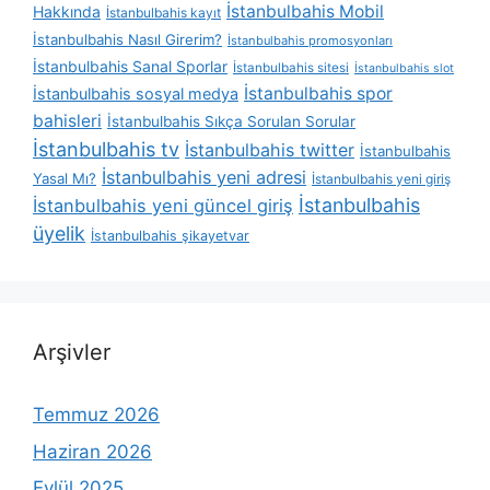
İstanbulbahis Mobil
Hakkında
İstanbulbahis kayıt
İstanbulbahis Nasıl Girerim?
İstanbulbahis promosyonları
İstanbulbahis Sanal Sporlar
İstanbulbahis sitesi
İstanbulbahis slot
İstanbulbahis spor
İstanbulbahis sosyal medya
bahisleri
İstanbulbahis Sıkça Sorulan Sorular
İstanbulbahis tv
İstanbulbahis twitter
İstanbulbahis
İstanbulbahis yeni adresi
Yasal Mı?
İstanbulbahis yeni giriş
İstanbulbahis
İstanbulbahis yeni güncel giriş
üyelik
İstanbulbahis şikayetvar
Arşivler
Temmuz 2026
Haziran 2026
Eylül 2025