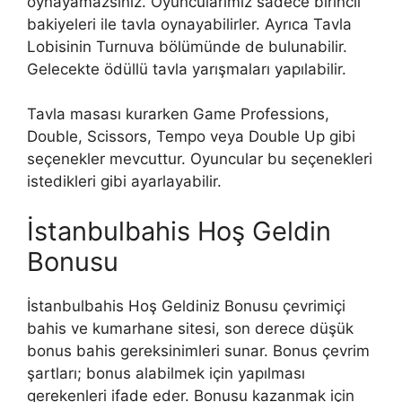
oynayamazsınız. Oyuncularımız sadece birincil
bakiyeleri ile tavla oynayabilirler. Ayrıca Tavla
Lobisinin Turnuva bölümünde de bulunabilir.
Gelecekte ödüllü tavla yarışmaları yapılabilir.
Tavla masası kurarken Game Professions,
Double, Scissors, Tempo veya Double Up gibi
seçenekler mevcuttur. Oyuncular bu seçenekleri
istedikleri gibi ayarlayabilir.
İstanbulbahis Hoş Geldin
Bonusu
İstanbulbahis Hoş Geldiniz Bonusu çevrimiçi
bahis ve kumarhane sitesi, son derece düşük
bonus bahis gereksinimleri sunar. Bonus çevrim
şartları; bonus alabilmek için yapılması
gerekenleri ifade eder. Bonusu kazanmak için