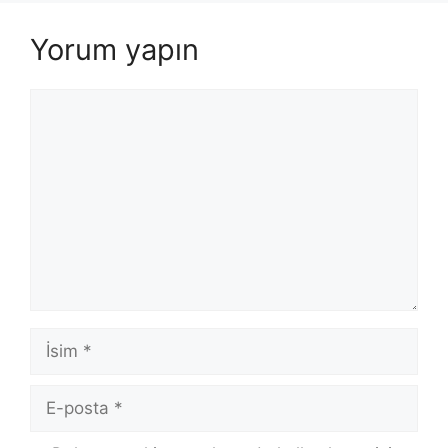
Yorum yapın
Yorum
İsim
E-
posta