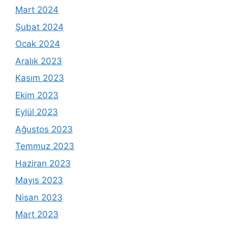
Mart 2024
Şubat 2024
Ocak 2024
Aralık 2023
Kasım 2023
Ekim 2023
Eylül 2023
Ağustos 2023
Temmuz 2023
Haziran 2023
Mayıs 2023
Nisan 2023
Mart 2023