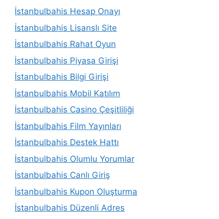
İstanbulbahis Hesap Onayı
İstanbulbahis Lisanslı Site
İstanbulbahis Rahat Oyun
İstanbulbahis Piyasa Girişi
İstanbulbahis Bilgi Girişi
İstanbulbahis Mobil Katılım
İstanbulbahis Casino Çeşitliliği
İstanbulbahis Film Yayınları
İstanbulbahis Destek Hattı
İstanbulbahis Olumlu Yorumlar
İstanbulbahis Canlı Giriş
İstanbulbahis Kupon Oluşturma
İstanbulbahis Düzenli Adres