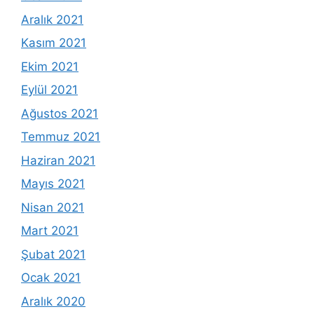
Aralık 2021
Kasım 2021
Ekim 2021
Eylül 2021
Ağustos 2021
Temmuz 2021
Haziran 2021
Mayıs 2021
Nisan 2021
Mart 2021
Şubat 2021
Ocak 2021
Aralık 2020