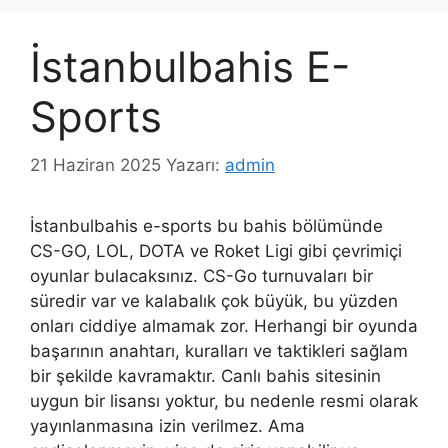
İstanbulbahis E-
Sports
21 Haziran 2025
Yazarı:
admin
İstanbulbahis e-sports bu bahis bölümünde
CS-GO, LOL, DOTA ve Roket Ligi gibi çevrimiçi
oyunlar bulacaksınız. CS-Go turnuvaları bir
süredir var ve kalabalık çok büyük, bu yüzden
onları ciddiye almamak zor. Herhangi bir oyunda
başarının anahtarı, kuralları ve taktikleri sağlam
bir şekilde kavramaktır. Canlı bahis sitesinin
uygun bir lisansı yoktur, bu nedenle resmi olarak
yayınlanmasına izin verilmez. Ama