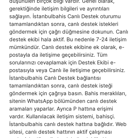
düşünülen birçok bilgi vardır. Genel olarak,
gerektiğinde iletişim bilgileri ve ayrıntıları
sağlayın. İstanbulbahis Canlı Destek oturumu
tamamlandıktan sonra, canlı destek istekleri
göndermek için çağrı düğmesine dokunun. Canlı
destek ekibi hala aktif. Bu nedenle 7-24 iletişim
mümkündür. Canlı destek ekibine ek olarak, e-
postayla da iletişime geçebilirsiniz. Tüm
sorularınızı cevaplamak için Destek Ekibi e-
postasıyla veya Canlı ile iletişime geçebilirsiniz.
İstanbulbahis Canlı Destek bağlantısı
tamamlandıktan sonra, canlı destek isteği
göndermek için çağrıya basın. Bahis meraklıları,
sitenin WhatsApp bölümünden canlı destek
aramaları yaparlar. Ayrıca P hattına erişimi
vardır. Kullanılacak iletişim sistemi, bahisçi.
İstanbulbahis canlı destek hattına bağlıdır. Web
sitesi, canlı destek hattının aktif çalışması