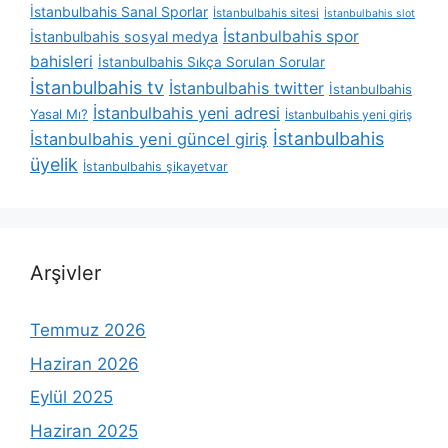
İstanbulbahis Sanal Sporlar
İstanbulbahis sitesi
İstanbulbahis slot
İstanbulbahis spor
İstanbulbahis sosyal medya
bahisleri
İstanbulbahis Sıkça Sorulan Sorular
İstanbulbahis tv
İstanbulbahis twitter
İstanbulbahis
İstanbulbahis yeni adresi
Yasal Mı?
İstanbulbahis yeni giriş
İstanbulbahis
İstanbulbahis yeni güncel giriş
üyelik
İstanbulbahis şikayetvar
Arşivler
Temmuz 2026
Haziran 2026
Eylül 2025
Haziran 2025