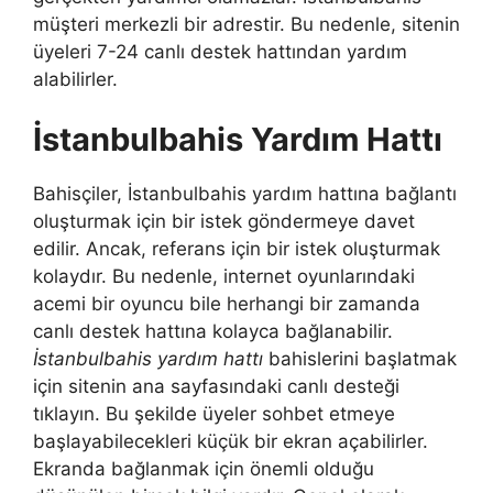
müşteri merkezli bir adrestir. Bu nedenle, sitenin
üyeleri 7-24 canlı destek hattından yardım
alabilirler.
İstanbulbahis Yardım Hattı
Bahisçiler, İstanbulbahis yardım hattına bağlantı
oluşturmak için bir istek göndermeye davet
edilir. Ancak, referans için bir istek oluşturmak
kolaydır. Bu nedenle, internet oyunlarındaki
acemi bir oyuncu bile herhangi bir zamanda
canlı destek hattına kolayca bağlanabilir.
İstanbulbahis yardım hattı
bahislerini başlatmak
için sitenin ana sayfasındaki canlı desteği
tıklayın. Bu şekilde üyeler sohbet etmeye
başlayabilecekleri küçük bir ekran açabilirler.
Ekranda bağlanmak için önemli olduğu