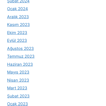
Şubat 2024
Ocak 2024
Aralık 2023
Kasım 2023
Ekim 2023
Eylül 2023
Ağustos 2023
Temmuz 2023
Haziran 2023
Mayıs 2023
Nisan 2023
Mart 2023
Şubat 2023
Ocak 2023