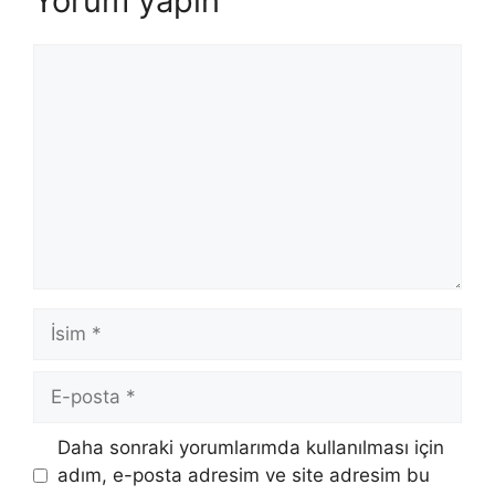
Yorum yapın
Yorum
İsim
E-
posta
İnternet
Daha sonraki yorumlarımda kullanılması için
sitesi
adım, e-posta adresim ve site adresim bu