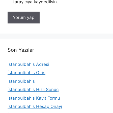
tarayıcıya kaydedilsin.
Son Yazılar
İstanbulbahis Adresi
İstanbulbahis Giriş
İstanbulbahis
İstanbulbahis Hızlı Sonuç
İstanbulbahis Kayıt Formu
İstanbulbahis Hesap Onayı