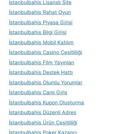
İstanbulbahis Lisanslı Site
İstanbulbahis Rahat Oyun
İstanbulbahis Piyasa Girişi
İstanbulbahis Bilgi Girişi
İstanbulbahis Mobil Katılım
İstanbulbahis Casino Çeşitliliği
İstanbulbahis Film Yayınları
İstanbulbahis Destek Hattı
İstanbulbahis Olumlu Yorumlar
İstanbulbahis Canlı Giriş
İstanbulbahis Kupon Oluşturma
İstanbulbahis Düzenli Adres
İstanbulbahis Ürün Çeşitliliği
İstanbulbahis Poker Kazancı