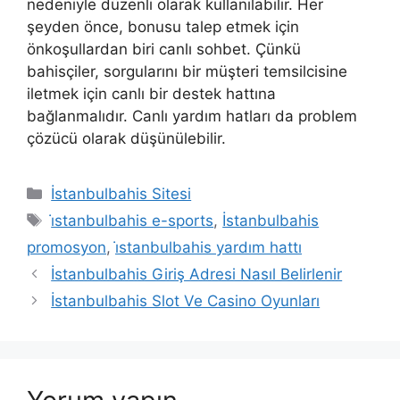
nedeniyle düzenli olarak kullanılabilir. Her
şeyden önce, bonusu talep etmek için
önkoşullardan biri canlı sohbet. Çünkü
bahisçiler, sorgularını bir müşteri temsilcisine
iletmek için canlı bir destek hattına
bağlanmalıdır. Canlı yardım hatları da problem
çözücü olarak düşünülebilir.
Kategoriler
İstanbulbahis Sitesi
Etiketler
i̇stanbulbahis e-sports
,
İstanbulbahis
promosyon
,
i̇stanbulbahis yardım hattı
İstanbulbahis Giriş Adresi Nasıl Belirlenir
İstanbulbahis Slot Ve Casino Oyunları