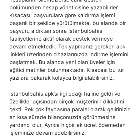
bölümünden hesap yöneticisine yazabilirler.
Kısacası, başvurulara göre kaldırma işlemi
başarılı bir şekilde yürütülmekte, bu alanda bir
başvuru aldıktan sonra İstanbulbahis
faaliyetlerine aktif olarak destek vermeye
devam etmektedir. Tek yapmanız gereken apk
linkleri üzerinden cihazlarınızda indirme işlemini
başlatmak. Bu alanda yeni olan üyeler için
eğitici metinler bulunmaktadır. Kısacası bu tür
yazılara bakarak kolayca bilgi alabilirsiniz.
İstanbulbahis apk’sı ilgi odağı haline geldi ve
özellikler açısından birçok müşterinin dikkatini
çekti. Pek çok faydasına paralel olarak gelirinizin
en kısa sürede bilançonuzda görünmesine
yardımcı olur. Ayrıca hiçbir ek ücret ödemeden
işleminize devam edebilirsiniz.