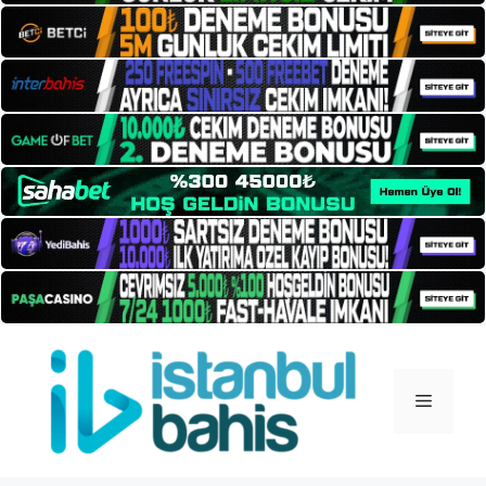
İçeriğe
atla
Menü