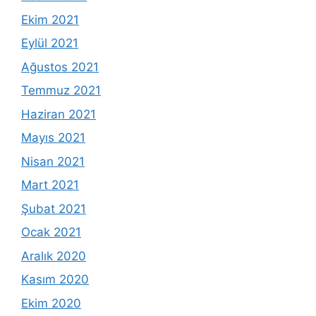
Ekim 2021
Eylül 2021
Ağustos 2021
Temmuz 2021
Haziran 2021
Mayıs 2021
Nisan 2021
Mart 2021
Şubat 2021
Ocak 2021
Aralık 2020
Kasım 2020
Ekim 2020