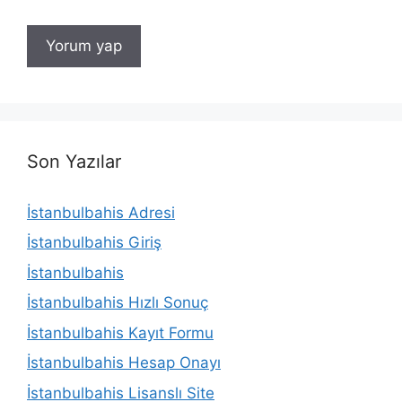
Son Yazılar
İstanbulbahis Adresi
İstanbulbahis Giriş
İstanbulbahis
İstanbulbahis Hızlı Sonuç
İstanbulbahis Kayıt Formu
İstanbulbahis Hesap Onayı
İstanbulbahis Lisanslı Site