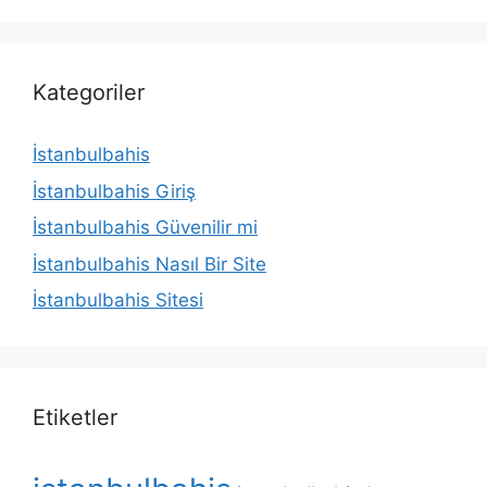
Kategoriler
İstanbulbahis
İstanbulbahis Giriş
İstanbulbahis Güvenilir mi
İstanbulbahis Nasıl Bir Site
İstanbulbahis Sitesi
Etiketler