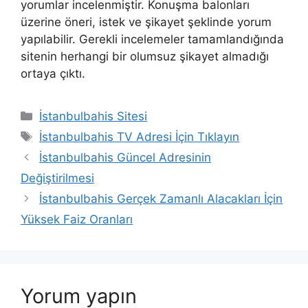
yorumlar incelenmiştir. Konuşma balonları
üzerine öneri, istek ve şikayet şeklinde yorum
yapılabilir. Gerekli incelemeler tamamlandığında
sitenin herhangi bir olumsuz şikayet almadığı
ortaya çıktı.
Kategoriler
İstanbulbahis Sitesi
Etiketler
İstanbulbahis TV Adresi İçin Tıklayın
İstanbulbahis Güncel Adresinin
Değiştirilmesi
İstanbulbahis Gerçek Zamanlı Alacakları İçin
Yüksek Faiz Oranları
Yorum yapın