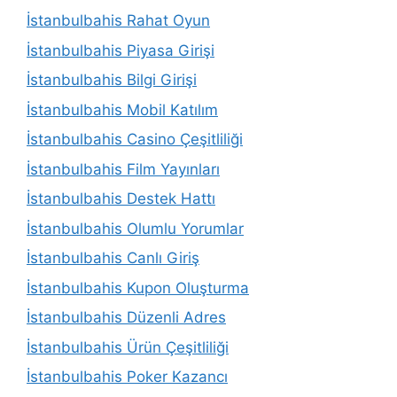
İstanbulbahis Rahat Oyun
İstanbulbahis Piyasa Girişi
İstanbulbahis Bilgi Girişi
İstanbulbahis Mobil Katılım
İstanbulbahis Casino Çeşitliliği
İstanbulbahis Film Yayınları
İstanbulbahis Destek Hattı
İstanbulbahis Olumlu Yorumlar
İstanbulbahis Canlı Giriş
İstanbulbahis Kupon Oluşturma
İstanbulbahis Düzenli Adres
İstanbulbahis Ürün Çeşitliliği
İstanbulbahis Poker Kazancı