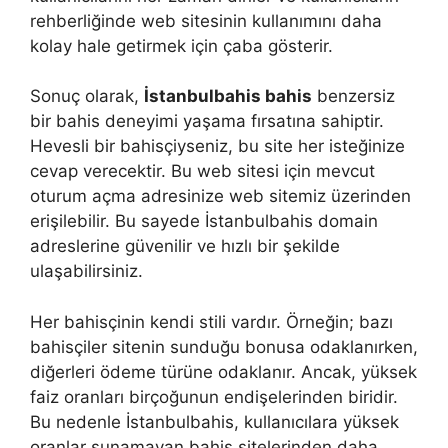
rehberliğinde web sitesinin kullanımını daha
kolay hale getirmek için çaba gösterir.
Sonuç olarak,
İstanbulbahis bahis
benzersiz
bir bahis deneyimi yaşama fırsatına sahiptir.
Hevesli bir bahisçiyseniz, bu site her isteğinize
cevap verecektir. Bu web sitesi için mevcut
oturum açma adresinize web sitemiz üzerinden
erişilebilir. Bu sayede İstanbulbahis domain
adreslerine güvenilir ve hızlı bir şekilde
ulaşabilirsiniz.
Her bahisçinin kendi stili vardır. Örneğin; bazı
bahisçiler sitenin sunduğu bonusa odaklanırken,
diğerleri ödeme türüne odaklanır. Ancak, yüksek
faiz oranları birçoğunun endişelerinden biridir.
Bu nedenle İstanbulbahis, kullanıcılara yüksek
oranlar sunamayan bahis sitelerinden daha