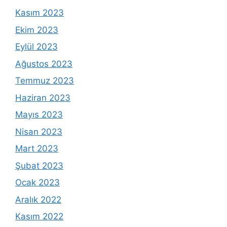
Kasım 2023
Ekim 2023
Eylül 2023
Ağustos 2023
Temmuz 2023
Haziran 2023
Mayıs 2023
Nisan 2023
Mart 2023
Şubat 2023
Ocak 2023
Aralık 2022
Kasım 2022