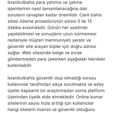
İstanbulbahis para yatırma ve çekme
işlemlerinin nasıl tamamlanacağına dair
soruların cevapları kadar önemlidir. Canlı bahis
sitesi ödeme prosedürünün süresi 5 ile 15
dakika arasındadır. Günün her saatinde
yapılabilmesi ve sonuçların uzun sürmemesi
nedeniyle müşteri memnuniyeti yaratır ve
güvenilir site arayan kişiler için doğru adresi
sağlar. Web sitesinde belge ve evrak
göndermeden para çekerken aşağıdaki teknikler
kullanılabilir.
İstanbulbahis güvenilir olup olmadığı sorusu
kullanıcılar tarafından sıkça sorulmakta ve aday
üyeler kapsamlı bir araştırmadan sonra platform
üzerinden üyelik elde etmektedir. Online kumar
sitelerinin sayısı hızla arttığı için kullanıcılar
hangi sitelerin lisanslı ve güvenilir olduğunu