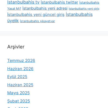
İstanbulbahis tv
İstanbulbahis twitter
İstanbulbahis
İstanbulbahis yeni adresi
Yasal Mı?
İstanbulbahis yeni giriş
İstanbulbahis
İstanbulbahis yeni güncel giriş
üyelik
İstanbulbahis şikayetvar
Arşivler
Temmuz 2026
Haziran 2026
Eylül 2025
Haziran 2025
Mayıs 2025
Şubat 2025