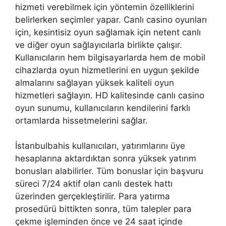
hizmeti verebilmek için yöntemin özelliklerini
belirlerken seçimler yapar. Canlı casino oyunları
için, kesintisiz oyun sağlamak için netent canlı
ve diğer oyun sağlayıcılarla birlikte çalışır.
Kullanıcıların hem bilgisayarlarda hem de mobil
cihazlarda oyun hizmetlerini en uygun şekilde
almalarını sağlayan yüksek kaliteli oyun
hizmetleri sağlayın. HD kalitesinde canlı casino
oyun sunumu, kullanıcıların kendilerini farklı
ortamlarda hissetmelerini sağlar.
İstanbulbahis kullanıcıları, yatırımlarını üye
hesaplarına aktardıktan sonra yüksek yatırım
bonusları alabilirler. Tüm bonuslar için başvuru
süreci 7/24 aktif olan canlı destek hattı
üzerinden gerçekleştirilir. Para yatırma
prosedürü bittikten sonra, tüm talepler para
çekme işleminden önce ve 24 saat içinde