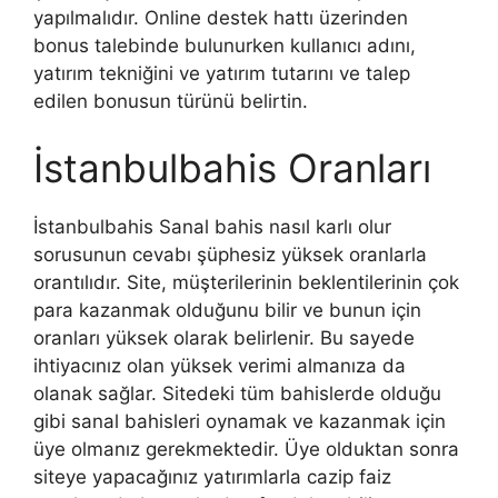
yapılmalıdır. Online destek hattı üzerinden
bonus talebinde bulunurken kullanıcı adını,
yatırım tekniğini ve yatırım tutarını ve talep
edilen bonusun türünü belirtin.
İstanbulbahis Oranları
İstanbulbahis Sanal bahis nasıl karlı olur
sorusunun cevabı şüphesiz yüksek oranlarla
orantılıdır. Site, müşterilerinin beklentilerinin çok
para kazanmak olduğunu bilir ve bunun için
oranları yüksek olarak belirlenir. Bu sayede
ihtiyacınız olan yüksek verimi almanıza da
olanak sağlar. Sitedeki tüm bahislerde olduğu
gibi sanal bahisleri oynamak ve kazanmak için
üye olmanız gerekmektedir. Üye olduktan sonra
siteye yapacağınız yatırımlarla cazip faiz