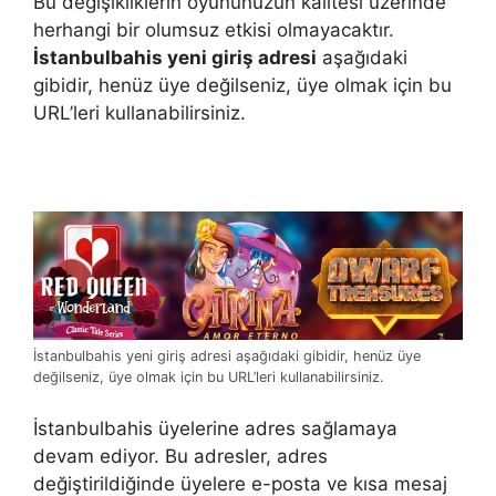
Bu değişikliklerin oyununuzun kalitesi üzerinde
herhangi bir olumsuz etkisi olmayacaktır.
İstanbulbahis yeni giriş adresi
aşağıdaki
gibidir, henüz üye değilseniz, üye olmak için bu
URL’leri kullanabilirsiniz.
İstanbulbahis yeni giriş adresi aşağıdaki gibidir, henüz üye
değilseniz, üye olmak için bu URL’leri kullanabilirsiniz.
İstanbulbahis üyelerine adres sağlamaya
devam ediyor. Bu adresler, adres
değiştirildiğinde üyelere e-posta ve kısa mesaj