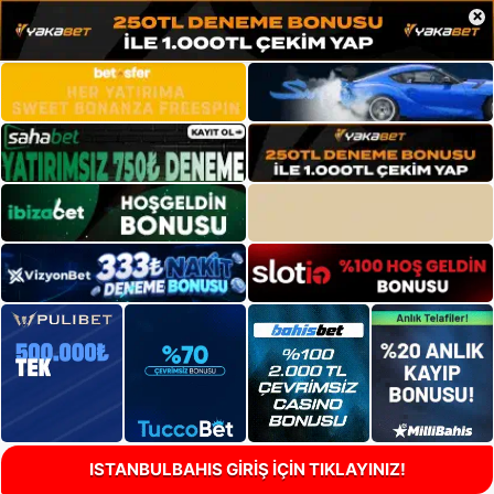
×
ISTANBULBAHIS GİRİŞ İÇİN TIKLAYINIZ!