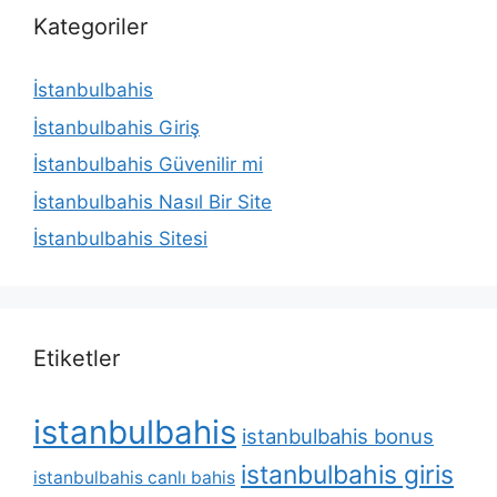
Kategoriler
İstanbulbahis
İstanbulbahis Giriş
İstanbulbahis Güvenilir mi
İstanbulbahis Nasıl Bir Site
İstanbulbahis Sitesi
Etiketler
istanbulbahis
istanbulbahis bonus
istanbulbahis giris
istanbulbahis canlı bahis