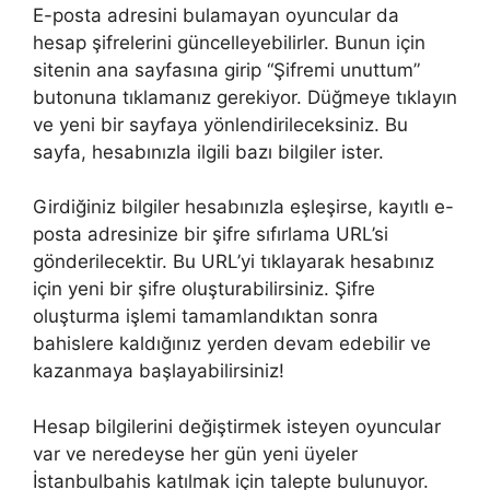
E-posta adresini bulamayan oyuncular da
hesap şifrelerini güncelleyebilirler. Bunun için
sitenin ana sayfasına girip “Şifremi unuttum”
butonuna tıklamanız gerekiyor. Düğmeye tıklayın
ve yeni bir sayfaya yönlendirileceksiniz. Bu
sayfa, hesabınızla ilgili bazı bilgiler ister.
Girdiğiniz bilgiler hesabınızla eşleşirse, kayıtlı e-
posta adresinize bir şifre sıfırlama URL’si
gönderilecektir. Bu URL’yi tıklayarak hesabınız
için yeni bir şifre oluşturabilirsiniz. Şifre
oluşturma işlemi tamamlandıktan sonra
bahislere kaldığınız yerden devam edebilir ve
kazanmaya başlayabilirsiniz!
Hesap bilgilerini değiştirmek isteyen oyuncular
var ve neredeyse her gün yeni üyeler
İstanbulbahis katılmak için talepte bulunuyor.