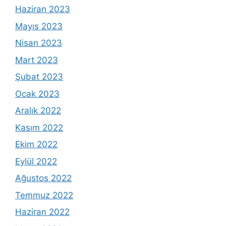
Haziran 2023
Mayıs 2023
Nisan 2023
Mart 2023
Şubat 2023
Ocak 2023
Aralık 2022
Kasım 2022
Ekim 2022
Eylül 2022
Ağustos 2022
Temmuz 2022
Haziran 2022