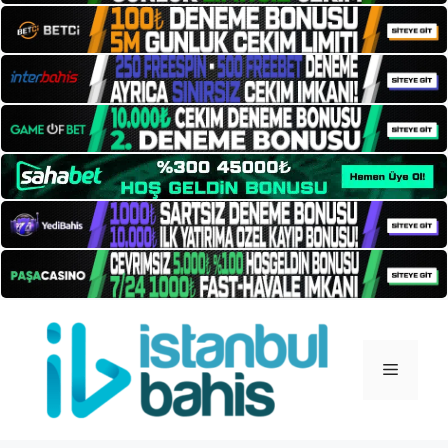
İçeriğe
atla
Menü