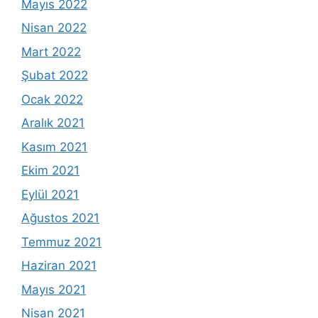
Mayıs 2022
Nisan 2022
Mart 2022
Şubat 2022
Ocak 2022
Aralık 2021
Kasım 2021
Ekim 2021
Eylül 2021
Ağustos 2021
Temmuz 2021
Haziran 2021
Mayıs 2021
Nisan 2021