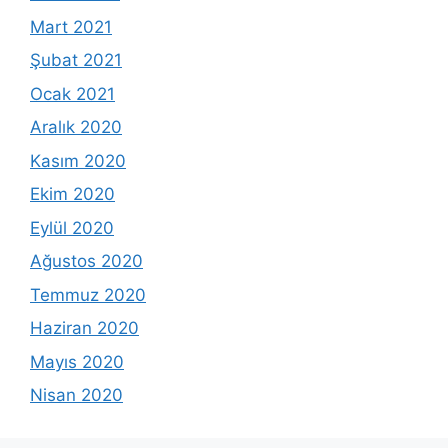
Mart 2021
Şubat 2021
Ocak 2021
Aralık 2020
Kasım 2020
Ekim 2020
Eylül 2020
Ağustos 2020
Temmuz 2020
Haziran 2020
Mayıs 2020
Nisan 2020