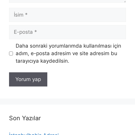
İsim
E-
posta
İnternet
Daha sonraki yorumlarımda kullanılması için
sitesi
adım, e-posta adresim ve site adresim bu
tarayıcıya kaydedilsin.
Son Yazılar