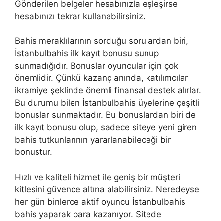
Gönderilen belgeler hesabınızla eşleşirse
hesabınızı tekrar kullanabilirsiniz.
Bahis meraklılarının sorduğu sorulardan biri,
İstanbulbahis ilk kayıt bonusu sunup
sunmadığıdır. Bonuslar oyuncular için çok
önemlidir. Çünkü kazanç anında, katılımcılar
ikramiye şeklinde önemli finansal destek alırlar.
Bu durumu bilen İstanbulbahis üyelerine çeşitli
bonuslar sunmaktadır. Bu bonuslardan biri de
ilk kayıt bonusu olup, sadece siteye yeni giren
bahis tutkunlarının yararlanabileceği bir
bonustur.
Hızlı ve kaliteli hizmet ile geniş bir müşteri
kitlesini güvence altına alabilirsiniz. Neredeyse
her gün binlerce aktif oyuncu İstanbulbahis
bahis yaparak para kazanıyor. Sitede