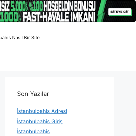
bahis Nasıl Bir Site
Son Yazılar
İstanbulbahis Adresi
İstanbulbahis Giriş
İstanbulbahis