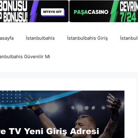
asayfa
İstanbulbahis
İstanbulbahis Giriş
İstanbul
tanbulbahis Güvenilir Mi