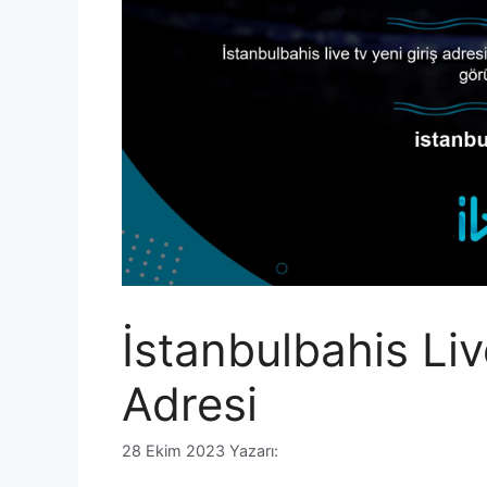
İstanbulbahis Liv
Adresi
28 Ekim 2023
Yazarı: