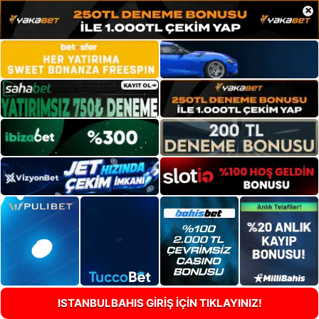
×
ISTANBULBAHIS GİRİŞ İÇİN TIKLAYINIZ!