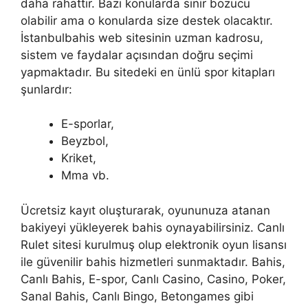
daha rahattır. Bazı konularda sinir bozucu
olabilir ama o konularda size destek olacaktır.
İstanbulbahis web sitesinin uzman kadrosu,
sistem ve faydalar açısından doğru seçimi
yapmaktadır. Bu sitedeki en ünlü spor kitapları
şunlardır:
E-sporlar,
Beyzbol,
Kriket,
Mma vb.
Ücretsiz kayıt oluşturarak, oyununuza atanan
bakiyeyi yükleyerek bahis oynayabilirsiniz. Canlı
Rulet sitesi kurulmuş olup elektronik oyun lisansı
ile güvenilir bahis hizmetleri sunmaktadır. Bahis,
Canlı Bahis, E-spor, Canlı Casino, Casino, Poker,
Sanal Bahis, Canlı Bingo, Betongames gibi