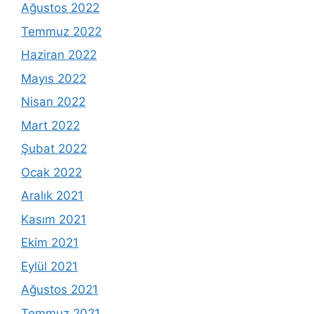
Ağustos 2022
Temmuz 2022
Haziran 2022
Mayıs 2022
Nisan 2022
Mart 2022
Şubat 2022
Ocak 2022
Aralık 2021
Kasım 2021
Ekim 2021
Eylül 2021
Ağustos 2021
Temmuz 2021