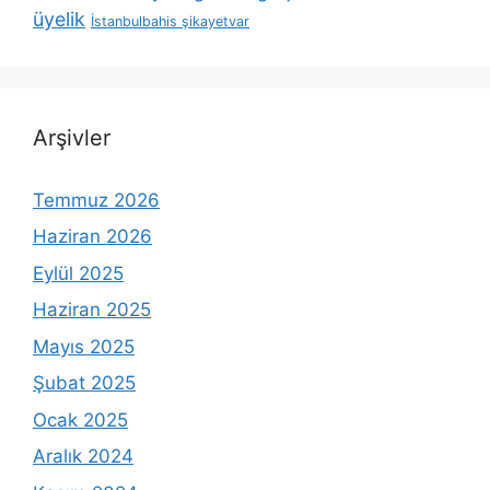
üyelik
İstanbulbahis şikayetvar
Arşivler
Temmuz 2026
Haziran 2026
Eylül 2025
Haziran 2025
Mayıs 2025
Şubat 2025
Ocak 2025
Aralık 2024