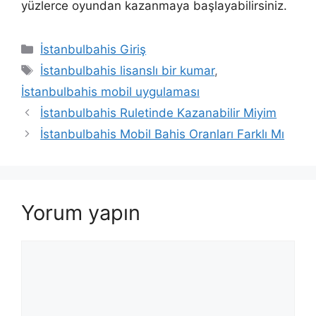
yüzlerce oyundan kazanmaya başlayabilirsiniz.
Kategoriler
İstanbulbahis Giriş
Etiketler
İstanbulbahis lisanslı bir kumar
,
İstanbulbahis mobil uygulaması
İstanbulbahis Ruletinde Kazanabilir Miyim
İstanbulbahis Mobil Bahis Oranları Farklı Mı
Yorum yapın
Yorum