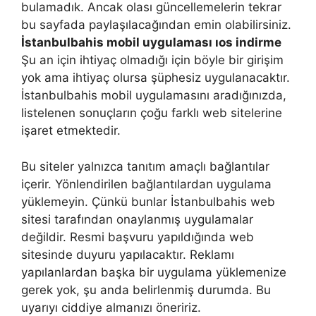
bulamadık. Ancak olası güncellemelerin tekrar
bu sayfada paylaşılacağından emin olabilirsiniz.
İstanbulbahis mobil uygulaması ıos indirme
Şu an için ihtiyaç olmadığı için böyle bir girişim
yok ama ihtiyaç olursa şüphesiz uygulanacaktır.
İstanbulbahis mobil uygulamasını aradığınızda,
listelenen sonuçların çoğu farklı web sitelerine
işaret etmektedir.
Bu siteler yalnızca tanıtım amaçlı bağlantılar
içerir. Yönlendirilen bağlantılardan uygulama
yüklemeyin. Çünkü bunlar İstanbulbahis web
sitesi tarafından onaylanmış uygulamalar
değildir. Resmi başvuru yapıldığında web
sitesinde duyuru yapılacaktır. Reklamı
yapılanlardan başka bir uygulama yüklemenize
gerek yok, şu anda belirlenmiş durumda. Bu
uyarıyı ciddiye almanızı öneririz.