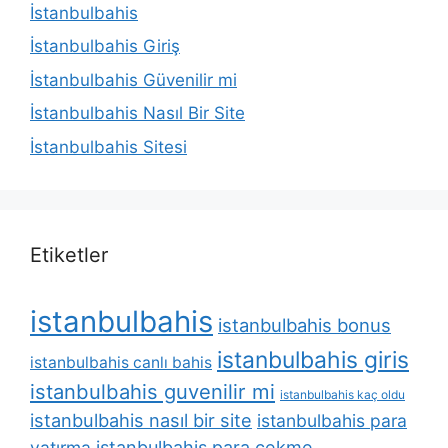
İstanbulbahis
İstanbulbahis Giriş
İstanbulbahis Güvenilir mi
İstanbulbahis Nasıl Bir Site
İstanbulbahis Sitesi
Etiketler
istanbulbahis
istanbulbahis bonus
istanbulbahis giris
istanbulbahis canlı bahis
istanbulbahis guvenilir mi
istanbulbahis kaç oldu
istanbulbahis nasıl bir site
istanbulbahis para
yatırma
istanbulbahis para çekme