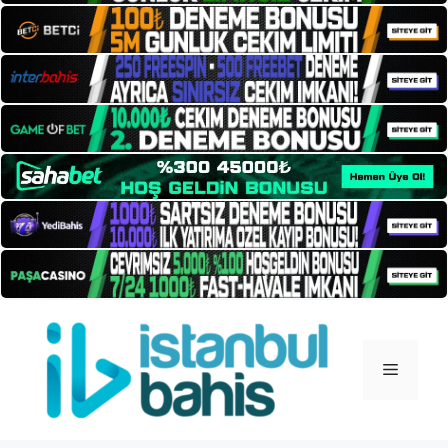
İçeriğe
atla
Menü