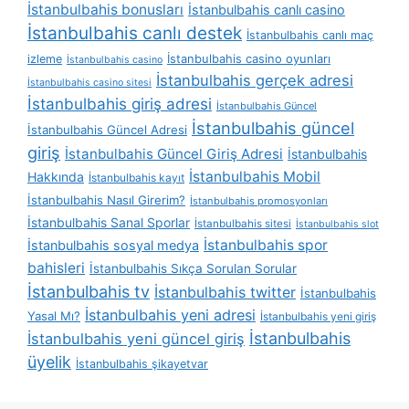
İstanbulbahis bonusları
İstanbulbahis canlı casino
İstanbulbahis canlı destek
İstanbulbahis canlı maç
İstanbulbahis casino oyunları
izleme
İstanbulbahis casino
İstanbulbahis gerçek adresi
İstanbulbahis casino sitesi
İstanbulbahis giriş adresi
İstanbulbahis Güncel
İstanbulbahis güncel
İstanbulbahis Güncel Adresi
giriş
İstanbulbahis Güncel Giriş Adresi
İstanbulbahis
İstanbulbahis Mobil
Hakkında
İstanbulbahis kayıt
İstanbulbahis Nasıl Girerim?
İstanbulbahis promosyonları
İstanbulbahis Sanal Sporlar
İstanbulbahis sitesi
İstanbulbahis slot
İstanbulbahis spor
İstanbulbahis sosyal medya
bahisleri
İstanbulbahis Sıkça Sorulan Sorular
İstanbulbahis tv
İstanbulbahis twitter
İstanbulbahis
İstanbulbahis yeni adresi
Yasal Mı?
İstanbulbahis yeni giriş
İstanbulbahis
İstanbulbahis yeni güncel giriş
üyelik
İstanbulbahis şikayetvar