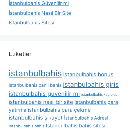
İstanbulbahis Güvenilir mi
İstanbulbahis Nasıl Bir Site
İstanbulbahis Sitesi
Etiketler
istanbulbahis
istanbulbahis bonus
istanbulbahis giris
istanbulbahis canlı bahis
istanbulbahis guvenilir mi
istanbulbahis kaç oldu
istanbulbahis nasıl bir site
istanbulbahis para
yatırma
istanbulbahis para çekme
istanbulbahis şikayet
İstanbulbahis Adresi
İstanbulbahis bahis sitesi
İstanbulbahis bahis