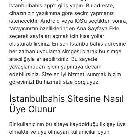
İstanbulbahis.app’e giriş yapın. Bu adreste,
cihazınızın yazılımına göre seçim yapmanız
istenecektir. Android veya IOS’u seçtikten sonra,
tarayıcınızın özelliklerinden Ana Sayfaya Ekle
seçerek sayfaları açmak için kısa yollar
oluşturabilirsiniz. En son İstanbulbahis adresine
her zaman uygulama simgesi olarak bu simge
aracılığıyla erişebilirsiniz. Bu sayede
yavaşlamadan işlem yapmaya devam
edebilirsiniz. Size en iyi hizmeti sunmak bizim
görevimiz! Bu hizmeti size borçluyuz.
İstanbulbahis Sitesine Nasıl
Üye Olunur
Bir kullanıcının bu siteye kaydolduğu ilk şey üye
olmaktır ve üye olmayan kullanıcılar oyun