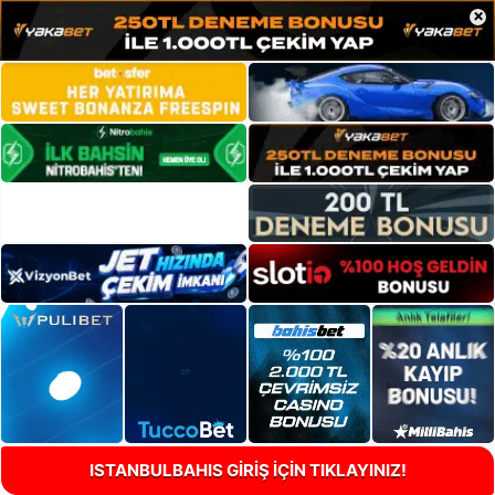
×
ISTANBULBAHIS GİRİŞ İÇİN TIKLAYINIZ!