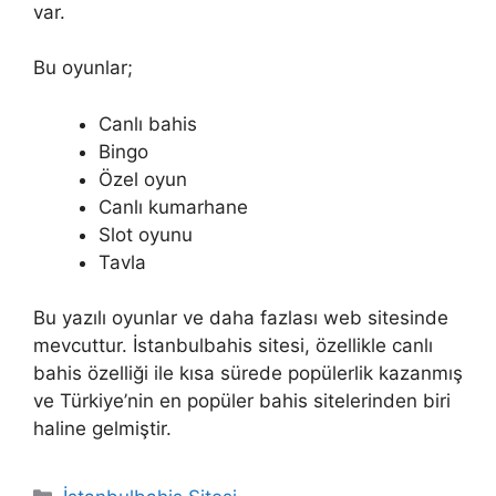
var.
Bu oyunlar;
Canlı bahis
Bingo
Özel oyun
Canlı kumarhane
Slot oyunu
Tavla
Bu yazılı oyunlar ve daha fazlası web sitesinde
mevcuttur. İstanbulbahis sitesi, özellikle canlı
bahis özelliği ile kısa sürede popülerlik kazanmış
ve Türkiye’nin en popüler bahis sitelerinden biri
haline gelmiştir.
Kategoriler