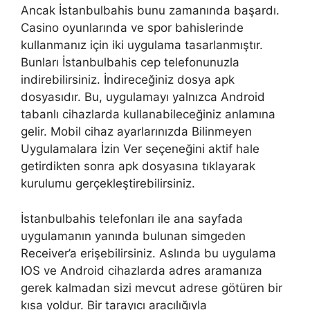
Ancak İstanbulbahis bunu zamanında başardı.
Casino oyunlarında ve spor bahislerinde
kullanmanız için iki uygulama tasarlanmıştır.
Bunları İstanbulbahis cep telefonunuzla
indirebilirsiniz. İndireceğiniz dosya apk
dosyasıdır. Bu, uygulamayı yalnızca Android
tabanlı cihazlarda kullanabileceğiniz anlamına
gelir. Mobil cihaz ayarlarınızda Bilinmeyen
Uygulamalara İzin Ver seçeneğini aktif hale
getirdikten sonra apk dosyasına tıklayarak
kurulumu gerçekleştirebilirsiniz.
İstanbulbahis telefonları ile ana sayfada
uygulamanın yanında bulunan simgeden
Receiver’a erişebilirsiniz. Aslında bu uygulama
IOS ve Android cihazlarda adres aramanıza
gerek kalmadan sizi mevcut adrese götüren bir
kısa yoldur. Bir tarayıcı aracılığıyla