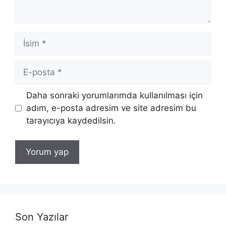
İsim
E-
posta
İnternet
Daha sonraki yorumlarımda kullanılması için
sitesi
adım, e-posta adresim ve site adresim bu
tarayıcıya kaydedilsin.
Son Yazılar