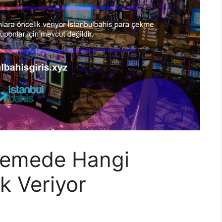
demede Hangi
k Veriyor