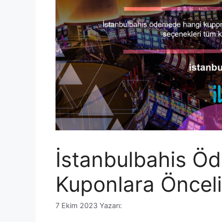
İstanbulbahis Ö
Kuponlara Önceli
7 Ekim 2023
Yazarı: