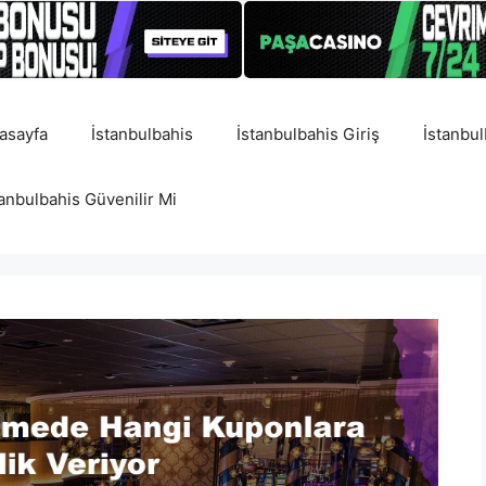
asayfa
İstanbulbahis
İstanbulbahis Giriş
İstanbul
tanbulbahis Güvenilir Mi