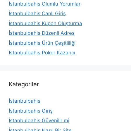
İstanbulbahis Olumlu Yorumlar
İstanbulbahis Canlı Giriş
İstanbulbahis Kupon Oluşturma
İstanbulbahis Düzenli Adres
İstanbulbahis Ürün Çeşitliliği
İstanbulbahis Poker Kazancı
Kategoriler
İstanbulbahis
İstanbulbahis Giriş
İstanbulbahis Güvenilir mi
İstanbulbahis Nasıl Bir Site