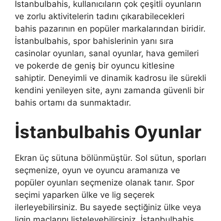
İstanbulbahis, kullanıcıların çok çeşitli oyunların
ve zorlu aktivitelerin tadını çıkarabilecekleri
bahis pazarının en popüler markalarından biridir.
İstanbulbahis, spor bahislerinin yanı sıra
casinolar oyunları, sanal oyunlar, hava gemileri
ve pokerde de geniş bir oyuncu kitlesine
sahiptir. Deneyimli ve dinamik kadrosu ile sürekli
kendini yenileyen site, aynı zamanda güvenli bir
bahis ortamı da sunmaktadır.
İstanbulbahis Oyunlar
Ekran üç sütuna bölünmüştür. Sol sütun, sporları
seçmenize, oyun ve oyuncu aramanıza ve
popüler oyunları seçmenize olanak tanır. Spor
seçimi yaparken ülke ve lig seçerek
ilerleyebilirsiniz. Bu sayede seçtiğiniz ülke veya
ligin maçlarını listeleyebilirsiniz. İstanbulbahis