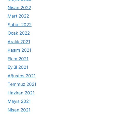
Nisan 2022
Mart 2022
Şubat 2022
Ocak 2022
Aralık 2021
Kasım 2021
Ekim 2021
Eylül 2021
Ağustos 2021
Temmuz 2021
Haziran 2021
Mayıs 2021
Nisan 2021