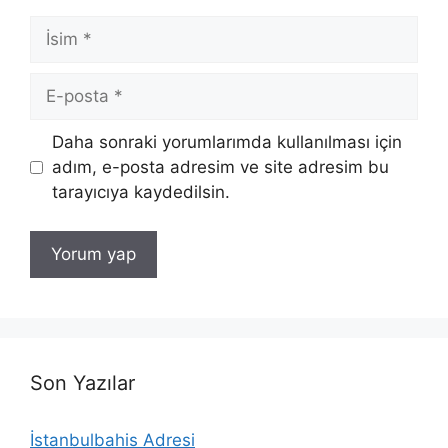
İsim
E-
posta
İnternet
Daha sonraki yorumlarımda kullanılması için
sitesi
adım, e-posta adresim ve site adresim bu
tarayıcıya kaydedilsin.
Son Yazılar
İstanbulbahis Adresi