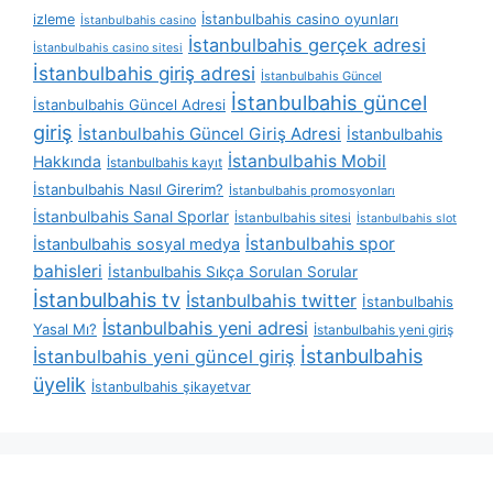
İstanbulbahis casino oyunları
izleme
İstanbulbahis casino
İstanbulbahis gerçek adresi
İstanbulbahis casino sitesi
İstanbulbahis giriş adresi
İstanbulbahis Güncel
İstanbulbahis güncel
İstanbulbahis Güncel Adresi
giriş
İstanbulbahis Güncel Giriş Adresi
İstanbulbahis
İstanbulbahis Mobil
Hakkında
İstanbulbahis kayıt
İstanbulbahis Nasıl Girerim?
İstanbulbahis promosyonları
İstanbulbahis Sanal Sporlar
İstanbulbahis sitesi
İstanbulbahis slot
İstanbulbahis spor
İstanbulbahis sosyal medya
bahisleri
İstanbulbahis Sıkça Sorulan Sorular
İstanbulbahis tv
İstanbulbahis twitter
İstanbulbahis
İstanbulbahis yeni adresi
Yasal Mı?
İstanbulbahis yeni giriş
İstanbulbahis
İstanbulbahis yeni güncel giriş
üyelik
İstanbulbahis şikayetvar