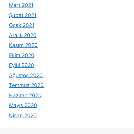
Mart 2021
Şubat 2021
Ocak 2021
Aralık 2020
Kasım 2020
Ekim 2020
Eylül 2020
Ağustos 2020
Temmuz 2020
Haziran 2020
Mayıs 2020
Nisan 2020