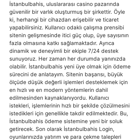
İstanbulbahis, uluslararası casino pazarında
güvenilir bir varlık oluşturmuş bir şirkettir. Öyle
ki, herhangi bir cihazdan erişebilir ve ticaret
yapabilirsiniz. Kullanıcı odaklı çalışma prensibi
sitenin gelişmesinde itici güç olup, üye sayısının
fazla olmasına katkı sağlamaktadır. Ayrıca
dinamik ve deneyimli bir ekiple 7/24 destek
sunuyoruz. Her zaman her durumda yanınızda
olabilir. İstanbulbahis yeni üye olmak için ödeme
sürecini de anlatayım. Sitenin başarısı, büyük
ölçüde düşük değerli işlemleri desteklemek için
en hızlı ve en modern yöntemlerin dahil
edilmesinden kaynaklanıyordu. Kullanıcı
istekleri, işlemlerinin hızlı bir şekilde çözülmesini
istedikleri için genellikle takdir edilmektedir. Bu,
İstanbulbahis ödeme sistemine yeni bir soluk
getirecek. Son olarak İstanbulbahis Login,
oyunlarınızda yatırım ve para çekme talepleri