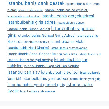
İstanbulbahis canlı destek
İstanbulbahis canlı maç
İstanbulbahis casino oyunları
izleme
İstanbulbahis casino
İstanbulbahis gerçek adresi
İstanbulbahis casino sitesi
İstanbulbahis giriş adresi
İstanbulbahis Güncel
İstanbulbahis güncel
İstanbulbahis Güncel Adresi
giriş
İstanbulbahis Güncel Giriş Adresi
İstanbulbahis
İstanbulbahis Mobil
Hakkında
İstanbulbahis kayıt
İstanbulbahis Nasıl Girerim?
İstanbulbahis promosyonları
İstanbulbahis Sanal Sporlar
İstanbulbahis sitesi
İstanbulbahis slot
İstanbulbahis spor
İstanbulbahis sosyal medya
bahisleri
İstanbulbahis Sıkça Sorulan Sorular
İstanbulbahis tv
İstanbulbahis twitter
İstanbulbahis
İstanbulbahis yeni adresi
Yasal Mı?
İstanbulbahis yeni giriş
İstanbulbahis
İstanbulbahis yeni güncel giriş
üyelik
İstanbulbahis şikayetvar