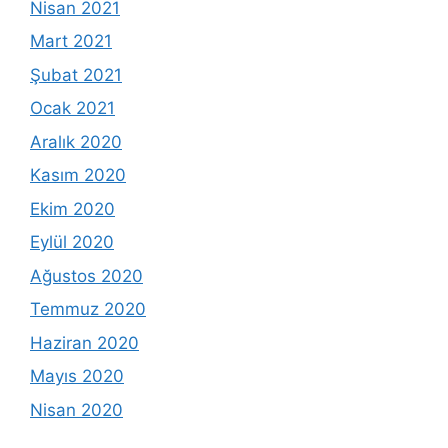
Nisan 2021
Mart 2021
Şubat 2021
Ocak 2021
Aralık 2020
Kasım 2020
Ekim 2020
Eylül 2020
Ağustos 2020
Temmuz 2020
Haziran 2020
Mayıs 2020
Nisan 2020