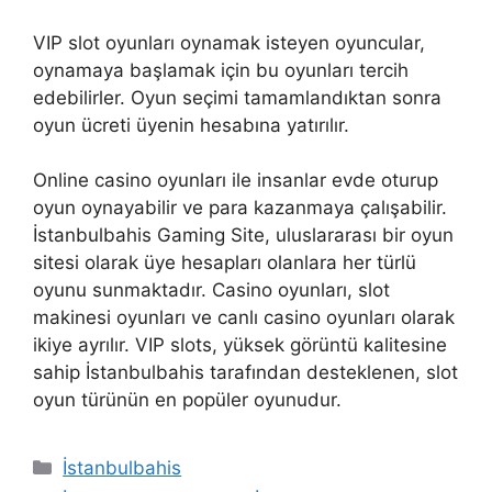
VIP slot oyunları oynamak isteyen oyuncular,
oynamaya başlamak için bu oyunları tercih
edebilirler. Oyun seçimi tamamlandıktan sonra
oyun ücreti üyenin hesabına yatırılır.
Online casino oyunları ile insanlar evde oturup
oyun oynayabilir ve para kazanmaya çalışabilir.
İstanbulbahis Gaming Site, uluslararası bir oyun
sitesi olarak üye hesapları olanlara her türlü
oyunu sunmaktadır. Casino oyunları, slot
makinesi oyunları ve canlı casino oyunları olarak
ikiye ayrılır. VIP slots, yüksek görüntü kalitesine
sahip İstanbulbahis tarafından desteklenen, slot
oyun türünün en popüler oyunudur.
Kategoriler
İstanbulbahis