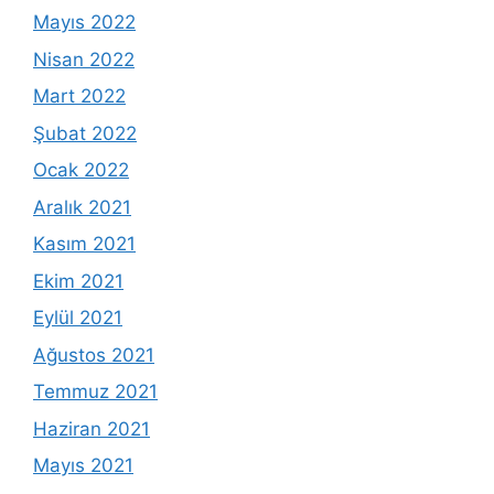
Mayıs 2022
Nisan 2022
Mart 2022
Şubat 2022
Ocak 2022
Aralık 2021
Kasım 2021
Ekim 2021
Eylül 2021
Ağustos 2021
Temmuz 2021
Haziran 2021
Mayıs 2021