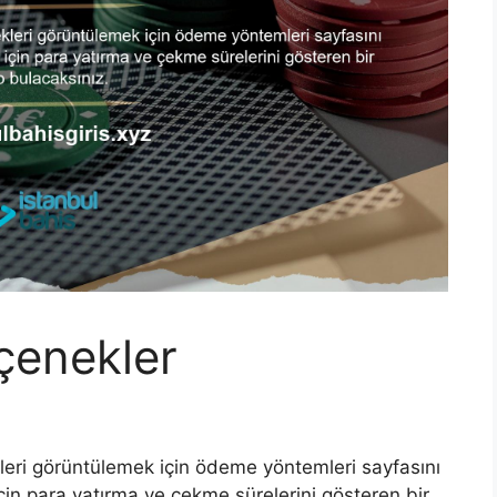
çenekler
eri görüntülemek için ödeme yöntemleri sayfasını
in para yatırma ve çekme sürelerini gösteren bir