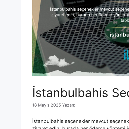
İstanbulbahis Se
18 Mayıs 2025
Yazarı:
İstanbulbahis seçenekler mevcut seçenekl
ziyaret edin; burada her ödeme yöntemi iç