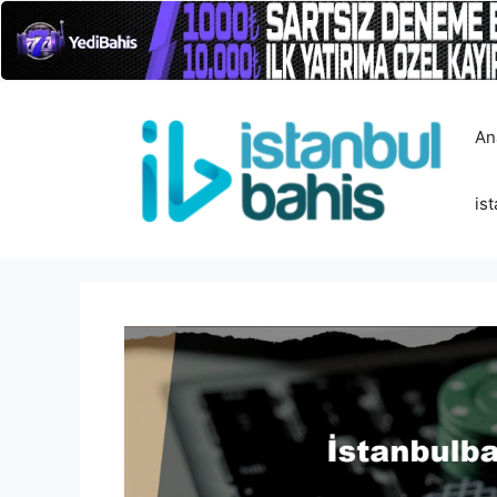
İçeriğe
atla
An
is