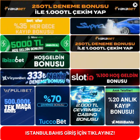
×
ISTANBULBAHIS GİRİŞ İÇİN TIKLAYINIZ!