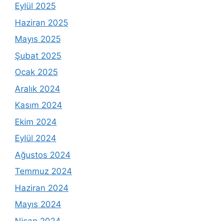
Eylül 2025
Haziran 2025
Mayıs 2025
Şubat 2025
Ocak 2025
Aralık 2024
Kasım 2024
Ekim 2024
Eylül 2024
Ağustos 2024
Temmuz 2024
Haziran 2024
Mayıs 2024
Nisan 2024