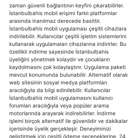
zaman güvenli bağlantının keyfini çıkarabilirler.
İstanbulbahis mobil erişimi farklı platformlar
arasında inanılmaz derecede basittir.
İstanbulbahis mobil uygulaması çeşitli cihazlara
indirilebilir. Kullanıcılar çeşitli işletim sistemlerini
kullanarak uygulamaları cihazlarına indirirler. Bu
özellikli indirme sayesinde İstanbulbahis
üyeliğini yönetmek kolaydır ve çocukların
kaydolmasını çok kolaylaştırır. Uygulama paketi
mevcut konumunda bulunabilir. Alternatif olarak
web sitesinin sosyal medya platformları
aracılığıyla da bilgi edinilebilir. Kullanıcılar
İstanbulbahis mobil uygulamasını kullanıcı
forumları aracılığıyla veya popüler arama
motorlarında arayarak indirebilirler. İndirme
işlemi birçok alternatif ile güvenlidir ve dakikalar
içerisinde üyelik gerçekleşir. Deneyiminizi
geliştirmek için çeşitli ödeme seçeneklerine, 24