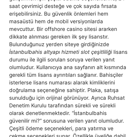
saat çevrimiçi desteğe ve çok sayıda fırsata
erişebilirsiniz. Bu güvenlik önlemleri hem
masaüstü hem de mobil versiyonlarda
mevcuttur. Bir offshore casino sitesi ararken
dikkate alınması gereken ilk şey lisanstır.
Bulunduğunuz yerden siteye girdiğinizde
İstanbulbahis altyapı hizmeti slot çeşitliliği
lisans
durumu ile ilgili sorulan soruya verilen yanıt
olumludur. Kullanıcıya ana sayfanın alt kısmında
gerekli tüm lisans ayrıntıları sağlanır. Bahisçiler
isterlerse lisans numarası alarak kimliklerini
doğrulama seçeneğine sahiptir. Plaka, satışa
sunulduğu için orijinal görünüyor. Ayrıca Ruhsat
Denetim Kurulu tarafından sürekli ve sürekli
olarak denetlenmektedir. “İstanbulbahis
güvenilir mi?” sorusuna verilen yanıt olumludur.
Çeşitli ödeme seçenekleri, para yatırma ve
çekme seçenekleri sunar. Özellikle üyeliğe dahil