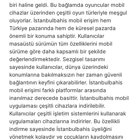
biri haline geldi. Bu bağlamda oyuncular mobil
cihazlar üzerinden çeşitli oyun türleriyle meşgul
oluyorlar. İstanbulbahis mobil erişim hem
Türkiye pazarında hem de küresel pazarda
önemli bir konuma sahiptir. Kullanıcılar
masaüstü sürümün tüm özelliklerini mobil
sürüme göre daha kapsamlı bir şekilde
değerlendirmektedir. Sezgisel tasarımı
sayesinde kullanıcılar, dünya üzerindeki
konumlarına bakılmaksızın her zaman güvenli
bağlantının keyfini çıkarabilirler. İstanbulbahis
mobil erişimi farklı platformlar arasında
inanılmaz derecede basittir. İstanbulbahis mobil
uygulaması çeşitli cihazlara indirilebilir.
Kullanıcılar çeşitli işletim sistemlerini kullanarak
uygulamaları cihazlarına indirirler. Bu özellikli
indirme sayesinde İstanbulbahis üyeliğini
yönetmek kolaydır ve çocukların kaydolmasını