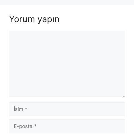
Yorum yapın
Yorum
İsim
E-
posta