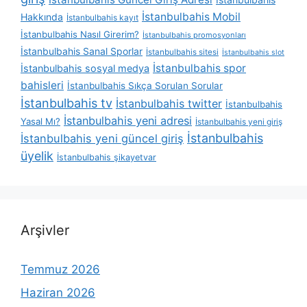
İstanbulbahis Mobil
Hakkında
İstanbulbahis kayıt
İstanbulbahis Nasıl Girerim?
İstanbulbahis promosyonları
İstanbulbahis Sanal Sporlar
İstanbulbahis sitesi
İstanbulbahis slot
İstanbulbahis spor
İstanbulbahis sosyal medya
bahisleri
İstanbulbahis Sıkça Sorulan Sorular
İstanbulbahis tv
İstanbulbahis twitter
İstanbulbahis
İstanbulbahis yeni adresi
Yasal Mı?
İstanbulbahis yeni giriş
İstanbulbahis
İstanbulbahis yeni güncel giriş
üyelik
İstanbulbahis şikayetvar
Arşivler
Temmuz 2026
Haziran 2026