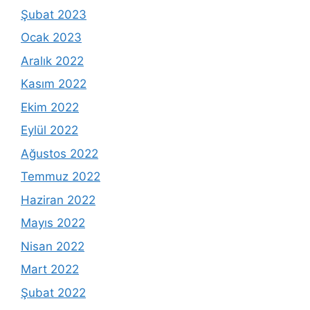
Şubat 2023
Ocak 2023
Aralık 2022
Kasım 2022
Ekim 2022
Eylül 2022
Ağustos 2022
Temmuz 2022
Haziran 2022
Mayıs 2022
Nisan 2022
Mart 2022
Şubat 2022