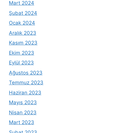
Mart 2024
Şubat 2024
Ocak 2024
Aralık 2023
Kasım 2023
Ekim 2023
Eylül 2023
Ağustos 2023
Temmuz 2023
Haziran 2023
Mayıs 2023
Nisan 2023
Mart 2023
Şubat 2023