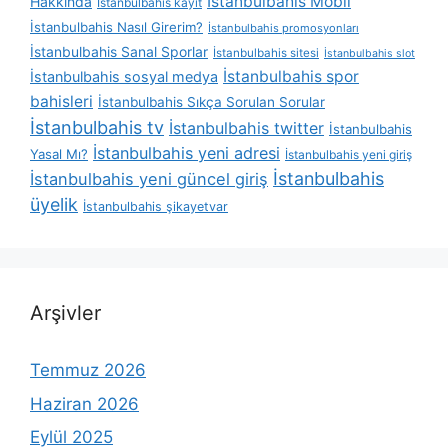
İstanbulbahis Mobil
Hakkında
İstanbulbahis kayıt
İstanbulbahis Nasıl Girerim?
İstanbulbahis promosyonları
İstanbulbahis Sanal Sporlar
İstanbulbahis sitesi
İstanbulbahis slot
İstanbulbahis spor
İstanbulbahis sosyal medya
bahisleri
İstanbulbahis Sıkça Sorulan Sorular
İstanbulbahis tv
İstanbulbahis twitter
İstanbulbahis
İstanbulbahis yeni adresi
Yasal Mı?
İstanbulbahis yeni giriş
İstanbulbahis
İstanbulbahis yeni güncel giriş
üyelik
İstanbulbahis şikayetvar
Arşivler
Temmuz 2026
Haziran 2026
Eylül 2025