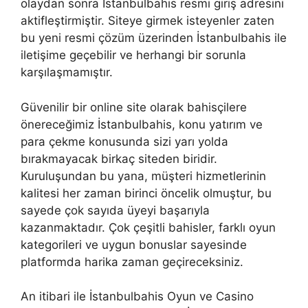
olaydan sonra İstanbulbahis resmi giriş adresini
aktifleştirmiştir. Siteye girmek isteyenler zaten
bu yeni resmi çözüm üzerinden İstanbulbahis ile
iletişime geçebilir ve herhangi bir sorunla
karşılaşmamıştır.
Güvenilir bir online site olarak bahisçilere
önereceğimiz İstanbulbahis, konu yatırım ve
para çekme konusunda sizi yarı yolda
bırakmayacak birkaç siteden biridir.
Kuruluşundan bu yana, müşteri hizmetlerinin
kalitesi her zaman birinci öncelik olmuştur, bu
sayede çok sayıda üyeyi başarıyla
kazanmaktadır. Çok çeşitli bahisler, farklı oyun
kategorileri ve uygun bonuslar sayesinde
platformda harika zaman geçireceksiniz.
An itibari ile İstanbulbahis Oyun ve Casino