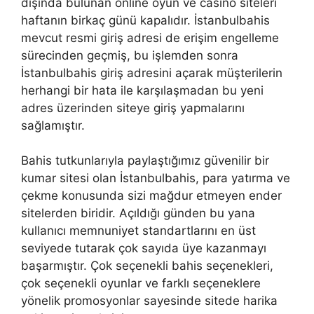
dışında bulunan online oyun ve casino siteleri
haftanın birkaç günü kapalıdır. İstanbulbahis
mevcut resmi giriş adresi de erişim engelleme
sürecinden geçmiş, bu işlemden sonra
İstanbulbahis giriş adresini açarak müşterilerin
herhangi bir hata ile karşılaşmadan bu yeni
adres üzerinden siteye giriş yapmalarını
sağlamıştır.
Bahis tutkunlarıyla paylaştığımız güvenilir bir
kumar sitesi olan İstanbulbahis, para yatırma ve
çekme konusunda sizi mağdur etmeyen ender
sitelerden biridir. Açıldığı günden bu yana
kullanıcı memnuniyet standartlarını en üst
seviyede tutarak çok sayıda üye kazanmayı
başarmıştır. Çok seçenekli bahis seçenekleri,
çok seçenekli oyunlar ve farklı seçeneklere
yönelik promosyonlar sayesinde sitede harika