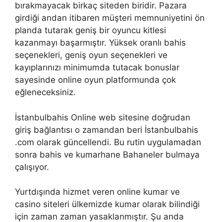
bırakmayacak birkaç siteden biridir. Pazara
girdiği andan itibaren müşteri memnuniyetini ön
planda tutarak geniş bir oyuncu kitlesi
kazanmayı başarmıştır. Yüksek oranlı bahis
seçenekleri, geniş oyun seçenekleri ve
kayıplarınızı minimumda tutacak bonuslar
sayesinde online oyun platformunda çok
eğleneceksiniz.
İstanbulbahis Online web sitesine doğrudan
giriş bağlantısı o zamandan beri İstanbulbahis
.com olarak güncellendi. Bu rutin uygulamadan
sonra bahis ve kumarhane Bahaneler bulmaya
çalışıyor.
Yurtdışında hizmet veren online kumar ve
casino siteleri ülkemizde kumar olarak bilindiği
için zaman zaman yasaklanmıştır. Şu anda