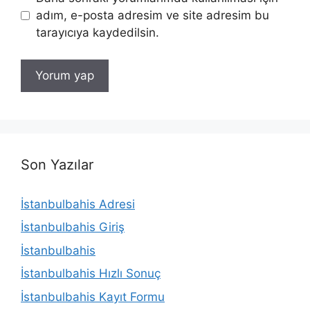
sitesi
adım, e-posta adresim ve site adresim bu
tarayıcıya kaydedilsin.
Son Yazılar
İstanbulbahis Adresi
İstanbulbahis Giriş
İstanbulbahis
İstanbulbahis Hızlı Sonuç
İstanbulbahis Kayıt Formu