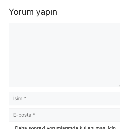
Yorum yapın
Yorum
İsim
E-
posta
İnternet
Daha sonraki yorumlarımda kullanılması için