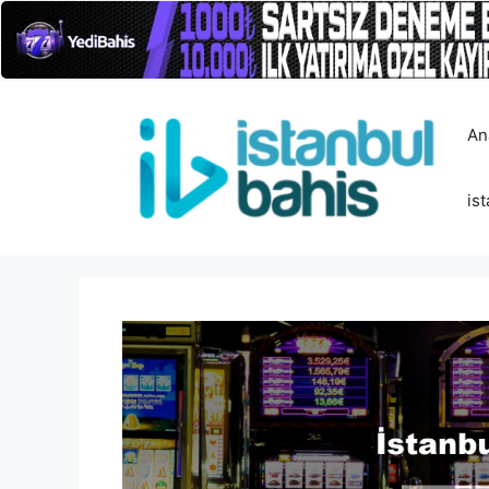
İçeriğe
atla
An
is