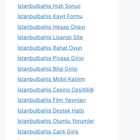
İstanbulbahis Hızlı Sonuç
İstanbulbahis Kayıt Formu
İstanbulbahis Hesap Onayı
İstanbulbahis Lisanslı Site
İstanbulbahis Rahat Oyun
İstanbulbahis Piyasa Girişi
İstanbulbahis Bilgi Girişi
İstanbulbahis Mobil Katılım
İstanbulbahis Casino Çeşitliliği
İstanbulbahis Film Yayınları
İstanbulbahis Destek Hattı
İstanbulbahis Olumlu Yorumlar
İstanbulbahis Canlı Giriş