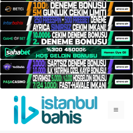
İçeriğe
atla
Menü