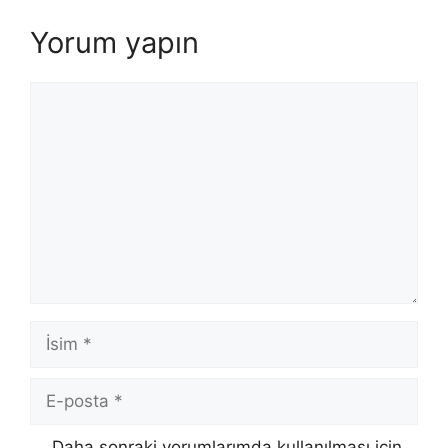
Yorum yapın
Yorum
İsim
E-
posta
İnternet
Daha sonraki yorumlarımda kullanılması için