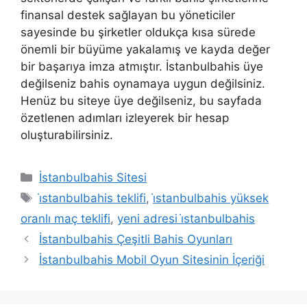
finansal destek sağlayan bu yöneticiler
sayesinde bu şirketler oldukça kısa sürede
önemli bir büyüme yakalamış ve kayda değer
bir başarıya imza atmıştır. İstanbulbahis üye
değilseniz bahis oynamaya uygun değilsiniz.
Henüz bu siteye üye değilseniz, bu sayfada
özetlenen adımları izleyerek bir hesap
oluşturabilirsiniz.
Kategoriler
İstanbulbahis Sitesi
Etiketler
i̇stanbulbahis teklifi
,
i̇stanbulbahis yüksek
oranlı maç teklifi
,
yeni adresi i̇stanbulbahis
İstanbulbahis Çeşitli Bahis Oyunları
İstanbulbahis Mobil Oyun Sitesinin İçeriği