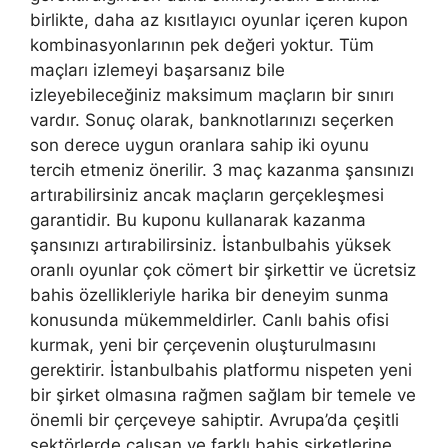
birlikte, daha az kısıtlayıcı oyunlar içeren kupon
kombinasyonlarının pek değeri yoktur. Tüm
maçları izlemeyi başarsanız bile
izleyebileceğiniz maksimum maçların bir sınırı
vardır. Sonuç olarak, banknotlarınızı seçerken
son derece uygun oranlara sahip iki oyunu
tercih etmeniz önerilir. 3 maç kazanma şansınızı
artırabilirsiniz ancak maçların gerçekleşmesi
garantidir. Bu kuponu kullanarak kazanma
şansınızı artırabilirsiniz. İstanbulbahis yüksek
oranlı oyunlar çok cömert bir şirkettir ve ücretsiz
bahis özellikleriyle harika bir deneyim sunma
konusunda mükemmeldirler. Canlı bahis ofisi
kurmak, yeni bir çerçevenin oluşturulmasını
gerektirir. İstanbulbahis platformu nispeten yeni
bir şirket olmasına rağmen sağlam bir temele ve
önemli bir çerçeveye sahiptir. Avrupa’da çeşitli
sektörlerde çalışan ve farklı bahis şirketlerine