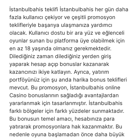
İstanbulbahis teklifi İstanbulbahis her gün daha
fazla kullanıcı çekiyor ve çeşitli promosyon
teklifleriyle başarıya ulaşmanıza yardımcı
olacak. Kullanıcı dostu bir ara yüz ve eğlenceli
oyunlar sunan bu platforma üye olabilmek için
en az 18 yaşında olmanız gerekmektedir.
Dilediğiniz zaman dilediğiniz yerden giriş
yaparak hesap açıp bonuslar kazanarak
kazancınızı ikiye katlayın. Ayrıca, yatırım
portföyünüz için şu anda harika bonus teklifleri
mevcut. Bu promosyon, İstanbulbahis online
Casino bonuslarının sağladığı avantajlardan
yararlanmak için tasarlanmıştır. İstanbulbahis
farklı bölgeler için farklı yüzdeler sunmaktadır.
Bu bonusun temel amacı, hesabınıza para
yatırarak promosyonlara hak kazanmaktır. Bu
nedenle oyuna başlamadan önce daha büyük