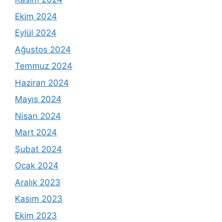
Ekim 2024
Eylül 2024
Ağustos 2024
Temmuz 2024
Haziran 2024
Mayıs 2024
Nisan 2024
Mart 2024
Şubat 2024
Ocak 2024
Aralık 2023
Kasım 2023
Ekim 2023