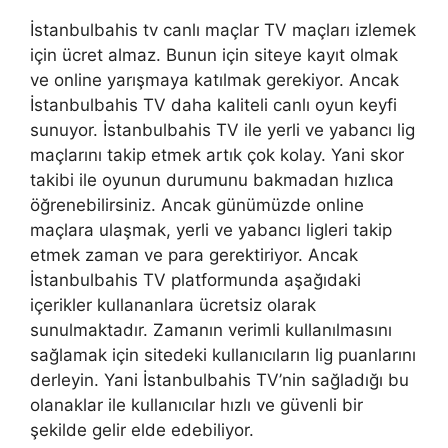
İstanbulbahis tv canlı maçlar TV maçları izlemek
için ücret almaz. Bunun için siteye kayıt olmak
ve online yarışmaya katılmak gerekiyor. Ancak
İstanbulbahis TV daha kaliteli canlı oyun keyfi
sunuyor. İstanbulbahis TV ile yerli ve yabancı lig
maçlarını takip etmek artık çok kolay. Yani skor
takibi ile oyunun durumunu bakmadan hızlıca
öğrenebilirsiniz. Ancak günümüzde online
maçlara ulaşmak, yerli ve yabancı ligleri takip
etmek zaman ve para gerektiriyor. Ancak
İstanbulbahis TV platformunda aşağıdaki
içerikler kullananlara ücretsiz olarak
sunulmaktadır. Zamanın verimli kullanılmasını
sağlamak için sitedeki kullanıcıların lig puanlarını
derleyin. Yani İstanbulbahis TV’nin sağladığı bu
olanaklar ile kullanıcılar hızlı ve güvenli bir
şekilde gelir elde edebiliyor.