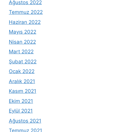
Ağustos 2022
Temmuz 2022
Haziran 2022
Mayıs 2022
Nisan 2022
Mart 2022
Şubat 2022
Ocak 2022
Aralık 2021
Kasım 2021
Ekim 2021
Eylül 2021
Ağustos 2021
Temmuz 2021