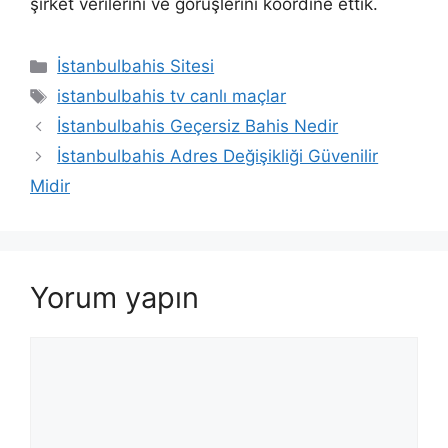
şirket verilerini ve görüşlerini koordine ettik.
Kategoriler
İstanbulbahis Sitesi
Etiketler
istanbulbahis tv canlı maçlar
İstanbulbahis Geçersiz Bahis Nedir
İstanbulbahis Adres Değişikliği Güvenilir
Midir
Yorum yapın
Yorum