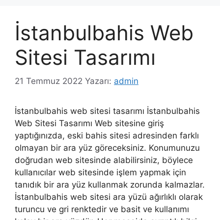
İstanbulbahis Web
Sitesi Tasarımı
21 Temmuz 2022
Yazarı:
admin
İstanbulbahis web sitesi tasarımı İstanbulbahis
Web Sitesi Tasarımı Web sitesine giriş
yaptığınızda, eski bahis sitesi adresinden farklı
olmayan bir ara yüz göreceksiniz. Konumunuzu
doğrudan web sitesinde alabilirsiniz, böylece
kullanıcılar web sitesinde işlem yapmak için
tanıdık bir ara yüz kullanmak zorunda kalmazlar.
İstanbulbahis web sitesi ara yüzü ağırlıklı olarak
turuncu ve gri renktedir ve basit ve kullanımı