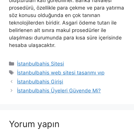
oluşturulan katı görebilirler. Banka havalesi
prosedürü, özellikle para çekme ve para yatırma
söz konusu olduğunda en çok tanınan
teknolojilerden biridir. Asgari ödeme tutarı ile
belirlenen alt sınıra makul prosedürler ile
ulaşılması durumunda para kısa süre içerisinde
hesaba ulaşacaktır.
Kategoriler
İstanbulbahis Sitesi
Etiketler
İstanbulbahis web sitesi tasarımı vıp
İstanbulbahis Girişi
İstanbulbahis Üyeleri Güvende Mi?
Yorum yapın