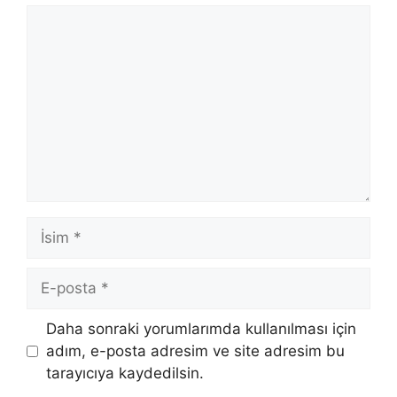
Yorum
İsim
E-
posta
İnternet
Daha sonraki yorumlarımda kullanılması için
sitesi
adım, e-posta adresim ve site adresim bu
tarayıcıya kaydedilsin.