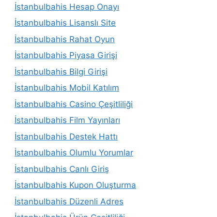
İstanbulbahis Hesap Onayı
İstanbulbahis Lisanslı Site
İstanbulbahis Rahat Oyun
İstanbulbahis Piyasa Girişi
İstanbulbahis Bilgi Girişi
İstanbulbahis Mobil Katılım
İstanbulbahis Casino Çeşitliliği
İstanbulbahis Film Yayınları
İstanbulbahis Destek Hattı
İstanbulbahis Olumlu Yorumlar
İstanbulbahis Canlı Giriş
İstanbulbahis Kupon Oluşturma
İstanbulbahis Düzenli Adres