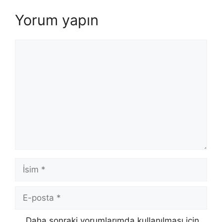
Yorum yapın
Yorum
İsim
E-
posta
İnternet
Daha sonraki yorumlarımda kullanılması için