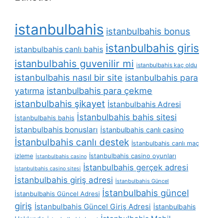
istanbulbahis
istanbulbahis bonus
istanbulbahis giris
istanbulbahis canlı bahis
istanbulbahis guvenilir mi
istanbulbahis kaç oldu
istanbulbahis nasıl bir site
istanbulbahis para
yatırma
istanbulbahis para çekme
istanbulbahis şikayet
İstanbulbahis Adresi
İstanbulbahis bahis sitesi
İstanbulbahis bahis
İstanbulbahis bonusları
İstanbulbahis canlı casino
İstanbulbahis canlı destek
İstanbulbahis canlı maç
İstanbulbahis casino oyunları
izleme
İstanbulbahis casino
İstanbulbahis gerçek adresi
İstanbulbahis casino sitesi
İstanbulbahis giriş adresi
İstanbulbahis Güncel
İstanbulbahis güncel
İstanbulbahis Güncel Adresi
giriş
İstanbulbahis Güncel Giriş Adresi
İstanbulbahis