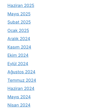
Haziran 2025
Mayıs 2025
Şubat 2025
Ocak 2025
Aralık 2024
Kasım 2024
Ekim 2024
Eylül 2024
Ağustos 2024
Temmuz 2024
Haziran 2024
Mayıs 2024
Nisan 2024