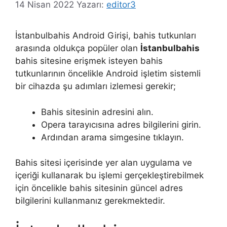
14 Nisan 2022
Yazarı:
editor3
İstanbulbahis Android Girişi, bahis tutkunları
arasında oldukça popüler olan
İstanbulbahis
bahis sitesine erişmek isteyen bahis
tutkunlarının öncelikle Android işletim sistemli
bir cihazda şu adımları izlemesi gerekir;
Bahis sitesinin adresini alın.
Opera tarayıcısına adres bilgilerini girin.
Ardından arama simgesine tıklayın.
Bahis sitesi içerisinde yer alan uygulama ve
içeriği kullanarak bu işlemi gerçekleştirebilmek
için öncelikle bahis sitesinin güncel adres
bilgilerini kullanmanız gerekmektedir.