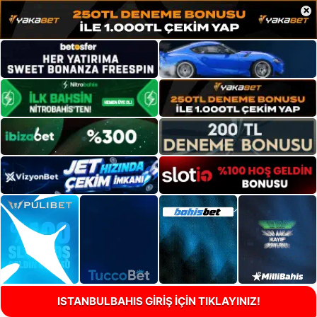
×
ISTANBULBAHIS GİRİŞ İÇİN TIKLAYINIZ!