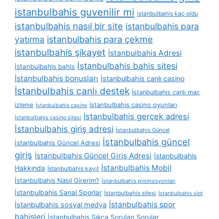
istanbulbahis guvenilir mi
istanbulbahis kaç oldu
istanbulbahis nasıl bir site
istanbulbahis para
yatırma
istanbulbahis para çekme
istanbulbahis şikayet
İstanbulbahis Adresi
İstanbulbahis bahis sitesi
İstanbulbahis bahis
İstanbulbahis bonusları
İstanbulbahis canlı casino
İstanbulbahis canlı destek
İstanbulbahis canlı maç
İstanbulbahis casino oyunları
izleme
İstanbulbahis casino
İstanbulbahis gerçek adresi
İstanbulbahis casino sitesi
İstanbulbahis giriş adresi
İstanbulbahis Güncel
İstanbulbahis güncel
İstanbulbahis Güncel Adresi
giriş
İstanbulbahis Güncel Giriş Adresi
İstanbulbahis
İstanbulbahis Mobil
Hakkında
İstanbulbahis kayıt
İstanbulbahis Nasıl Girerim?
İstanbulbahis promosyonları
İstanbulbahis Sanal Sporlar
İstanbulbahis sitesi
İstanbulbahis slot
İstanbulbahis spor
İstanbulbahis sosyal medya
bahisleri
İstanbulbahis Sıkça Sorulan Sorular