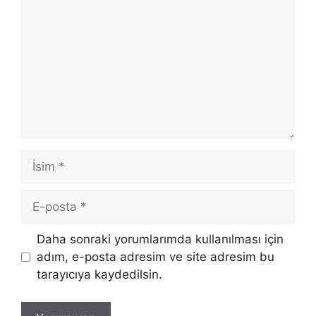
İsim
E-
posta
İnternet
Daha sonraki yorumlarımda kullanılması için
sitesi
adım, e-posta adresim ve site adresim bu
tarayıcıya kaydedilsin.