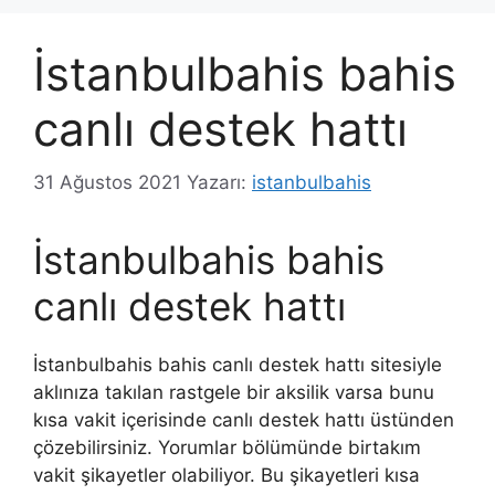
İstanbulbahis bahis
canlı destek hattı
31 Ağustos 2021
Yazarı:
istanbulbahis
İstanbulbahis bahis
canlı destek hattı
İstanbulbahis bahis canlı destek hattı sitesiyle
aklınıza takılan rastgele bir aksilik varsa bunu
kısa vakit içerisinde canlı destek hattı üstünden
çözebilirsiniz. Yorumlar bölümünde birtakım
vakit şikayetler olabiliyor. Bu şikayetleri kısa