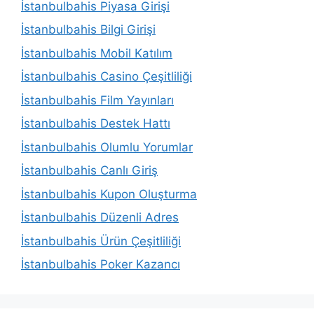
İstanbulbahis Piyasa Girişi
İstanbulbahis Bilgi Girişi
İstanbulbahis Mobil Katılım
İstanbulbahis Casino Çeşitliliği
İstanbulbahis Film Yayınları
İstanbulbahis Destek Hattı
İstanbulbahis Olumlu Yorumlar
İstanbulbahis Canlı Giriş
İstanbulbahis Kupon Oluşturma
İstanbulbahis Düzenli Adres
İstanbulbahis Ürün Çeşitliliği
İstanbulbahis Poker Kazancı