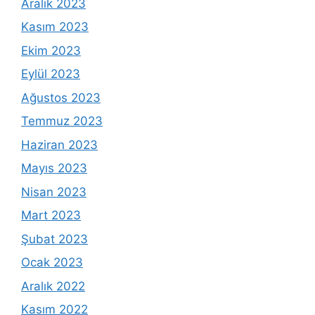
Aralık 2023
Kasım 2023
Ekim 2023
Eylül 2023
Ağustos 2023
Temmuz 2023
Haziran 2023
Mayıs 2023
Nisan 2023
Mart 2023
Şubat 2023
Ocak 2023
Aralık 2022
Kasım 2022