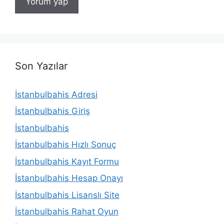
Son Yazılar
İstanbulbahis Adresi
İstanbulbahis Giriş
İstanbulbahis
İstanbulbahis Hızlı Sonuç
İstanbulbahis Kayıt Formu
İstanbulbahis Hesap Onayı
İstanbulbahis Lisanslı Site
İstanbulbahis Rahat Oyun