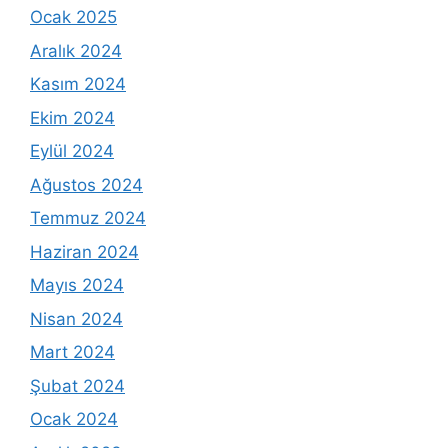
Ocak 2025
Aralık 2024
Kasım 2024
Ekim 2024
Eylül 2024
Ağustos 2024
Temmuz 2024
Haziran 2024
Mayıs 2024
Nisan 2024
Mart 2024
Şubat 2024
Ocak 2024