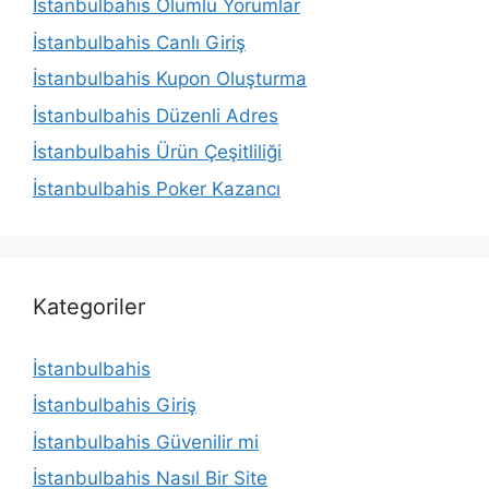
İstanbulbahis Olumlu Yorumlar
İstanbulbahis Canlı Giriş
İstanbulbahis Kupon Oluşturma
İstanbulbahis Düzenli Adres
İstanbulbahis Ürün Çeşitliliği
İstanbulbahis Poker Kazancı
Kategoriler
İstanbulbahis
İstanbulbahis Giriş
İstanbulbahis Güvenilir mi
İstanbulbahis Nasıl Bir Site