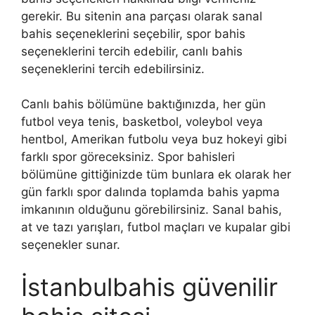
gerekir. Bu sitenin ana parçası olarak sanal
bahis seçeneklerini seçebilir, spor bahis
seçeneklerini tercih edebilir, canlı bahis
seçeneklerini tercih edebilirsiniz.
Canlı bahis bölümüne baktığınızda, her gün
futbol veya tenis, basketbol, ​​voleybol veya
hentbol, ​​Amerikan futbolu veya buz hokeyi gibi
farklı spor göreceksiniz. Spor bahisleri
bölümüne gittiğinizde tüm bunlara ek olarak her
gün farklı spor dalında toplamda bahis yapma
imkanının olduğunu görebilirsiniz. Sanal bahis,
at ve tazı yarışları, futbol maçları ve kupalar gibi
seçenekler sunar.
İstanbulbahis güvenilir