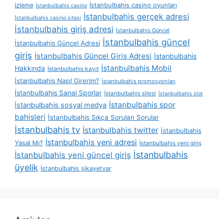
İstanbulbahis casino oyunları
izleme
İstanbulbahis casino
İstanbulbahis gerçek adresi
İstanbulbahis casino sitesi
İstanbulbahis giriş adresi
İstanbulbahis Güncel
İstanbulbahis güncel
İstanbulbahis Güncel Adresi
giriş
İstanbulbahis Güncel Giriş Adresi
İstanbulbahis
İstanbulbahis Mobil
Hakkında
İstanbulbahis kayıt
İstanbulbahis Nasıl Girerim?
İstanbulbahis promosyonları
İstanbulbahis Sanal Sporlar
İstanbulbahis sitesi
İstanbulbahis slot
İstanbulbahis spor
İstanbulbahis sosyal medya
bahisleri
İstanbulbahis Sıkça Sorulan Sorular
İstanbulbahis tv
İstanbulbahis twitter
İstanbulbahis
İstanbulbahis yeni adresi
Yasal Mı?
İstanbulbahis yeni giriş
İstanbulbahis
İstanbulbahis yeni güncel giriş
üyelik
İstanbulbahis şikayetvar