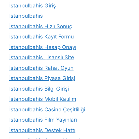
İstanbulbahis Giriş
İstanbulbahis
İstanbulbahis Hızlı Sonuç
İstanbulbahis Kayıt Formu
İstanbulbahis Hesap Onayı
İstanbulbahis Lisanslı Site
İstanbulbahis Rahat Oyun
İstanbulbahis Piyasa Girişi
İstanbulbahis Bilgi Girişi
İstanbulbahis Mobil Katılım
İstanbulbahis Casino Çeşitliliği
İstanbulbahis Film Yayınları
İstanbulbahis Destek Hattı