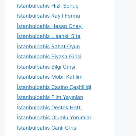
İstanbulbahis Hızlı Sonuç
İstanbulbahis Kayıt Formu
İstanbulbahis Hesap Onayı
İstanbulbahis Lisanslı Site
İstanbulbahis Rahat Oyun
İstanbulbahis Piyasa Girişi
İstanbulbahis Bilgi Girişi
İstanbulbahis Mobil Katılım
İstanbulbahis Casino Çeşitliliği
İstanbulbahis Film Yayınları
İstanbulbahis Destek Hattı
İstanbulbahis Olumlu Yorumlar
İstanbulbahis Canlı Giriş