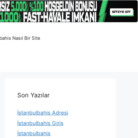
bahis Nasıl Bir Site
Son Yazılar
İstanbulbahis Adresi
İstanbulbahis Giriş
İstanbulbahis