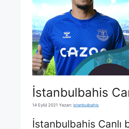
İstanbulbahis Can
14 Eylül 2021
Yazarı:
istanbulbahis
İstanbulbahis Canlı 