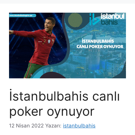
İstanbulbahis canlı
poker oynuyor
12 Nisan 2022
Yazarı:
istanbulbahis