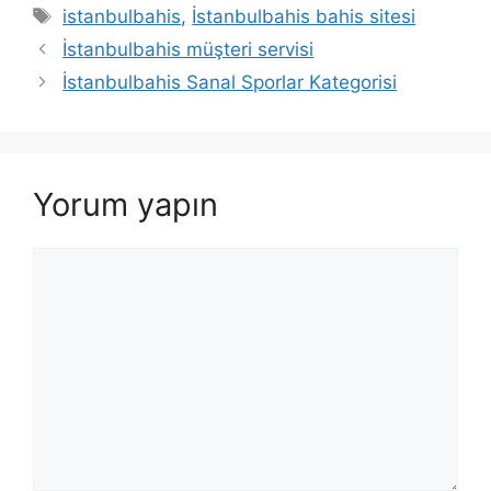
Etiketler
istanbulbahis
,
İstanbulbahis bahis sitesi
İstanbulbahis müşteri servisi
İstanbulbahis Sanal Sporlar Kategorisi
Yorum yapın
Yorum