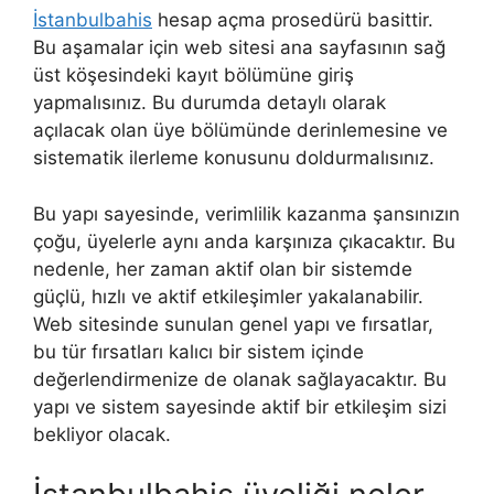
İstanbulbahis
hesap açma prosedürü basittir.
Bu aşamalar için web sitesi ana sayfasının sağ
üst köşesindeki kayıt bölümüne giriş
yapmalısınız. Bu durumda detaylı olarak
açılacak olan üye bölümünde derinlemesine ve
sistematik ilerleme konusunu doldurmalısınız.
Bu yapı sayesinde, verimlilik kazanma şansınızın
çoğu, üyelerle aynı anda karşınıza çıkacaktır. Bu
nedenle, her zaman aktif olan bir sistemde
güçlü, hızlı ve aktif etkileşimler yakalanabilir.
Web sitesinde sunulan genel yapı ve fırsatlar,
bu tür fırsatları kalıcı bir sistem içinde
değerlendirmenize de olanak sağlayacaktır. Bu
yapı ve sistem sayesinde aktif bir etkileşim sizi
bekliyor olacak.