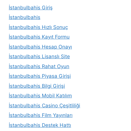
İstanbulbahis Giriş
İstanbulbahis
İstanbulbahis Hızlı Sonuç
İstanbulbahis Kayıt Formu
İstanbulbahis Hesap Onayı
İstanbulbahis Lisanslı Site
İstanbulbahis Rahat Oyun
İstanbulbahis Piyasa Girişi
İstanbulbahis Bilgi Girişi
İstanbulbahis Mobil Katılım
İstanbulbahis Casino Çeşitliliği
İstanbulbahis Film Yayınları
İstanbulbahis Destek Hattı