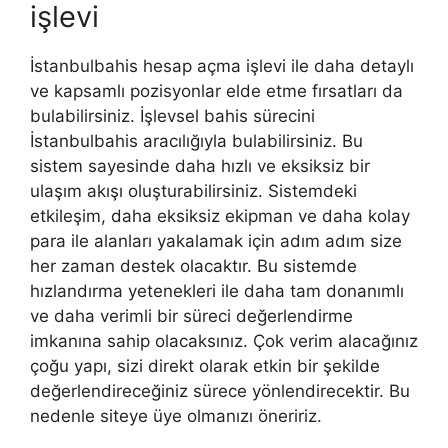
işlevi
İstanbulbahis hesap açma işlevi ile daha detaylı
ve kapsamlı pozisyonlar elde etme fırsatları da
bulabilirsiniz. İşlevsel bahis sürecini
İstanbulbahis aracılığıyla bulabilirsiniz. Bu
sistem sayesinde daha hızlı ve eksiksiz bir
ulaşım akışı oluşturabilirsiniz. Sistemdeki
etkileşim, daha eksiksiz ekipman ve daha kolay
para ile alanları yakalamak için adım adım size
her zaman destek olacaktır. Bu sistemde
hızlandırma yetenekleri ile daha tam donanımlı
ve daha verimli bir süreci değerlendirme
imkanına sahip olacaksınız. Çok verim alacağınız
çoğu yapı, sizi direkt olarak etkin bir şekilde
değerlendireceğiniz sürece yönlendirecektir. Bu
nedenle siteye üye olmanızı öneririz.