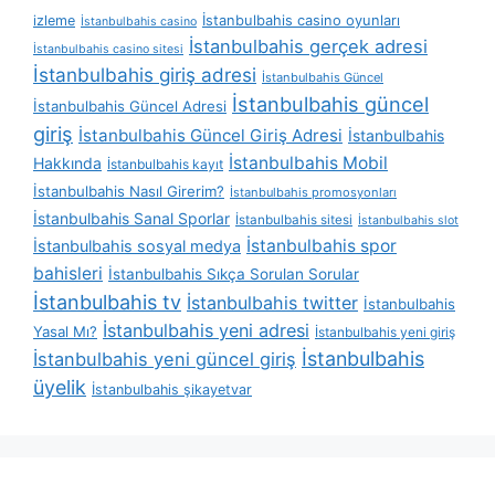
İstanbulbahis casino oyunları
izleme
İstanbulbahis casino
İstanbulbahis gerçek adresi
İstanbulbahis casino sitesi
İstanbulbahis giriş adresi
İstanbulbahis Güncel
İstanbulbahis güncel
İstanbulbahis Güncel Adresi
giriş
İstanbulbahis Güncel Giriş Adresi
İstanbulbahis
İstanbulbahis Mobil
Hakkında
İstanbulbahis kayıt
İstanbulbahis Nasıl Girerim?
İstanbulbahis promosyonları
İstanbulbahis Sanal Sporlar
İstanbulbahis sitesi
İstanbulbahis slot
İstanbulbahis spor
İstanbulbahis sosyal medya
bahisleri
İstanbulbahis Sıkça Sorulan Sorular
İstanbulbahis tv
İstanbulbahis twitter
İstanbulbahis
İstanbulbahis yeni adresi
Yasal Mı?
İstanbulbahis yeni giriş
İstanbulbahis
İstanbulbahis yeni güncel giriş
üyelik
İstanbulbahis şikayetvar