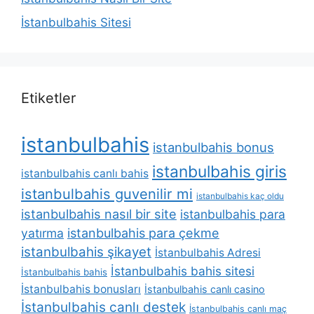
İstanbulbahis Sitesi
Etiketler
istanbulbahis
istanbulbahis bonus
istanbulbahis giris
istanbulbahis canlı bahis
istanbulbahis guvenilir mi
istanbulbahis kaç oldu
istanbulbahis nasıl bir site
istanbulbahis para
yatırma
istanbulbahis para çekme
istanbulbahis şikayet
İstanbulbahis Adresi
İstanbulbahis bahis sitesi
İstanbulbahis bahis
İstanbulbahis bonusları
İstanbulbahis canlı casino
İstanbulbahis canlı destek
İstanbulbahis canlı maç