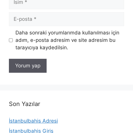
E-
posta
İnternet
Daha sonraki yorumlarımda kullanılması için
sitesi
adım, e-posta adresim ve site adresim bu
tarayıcıya kaydedilsin.
Son Yazılar
İstanbulbahis Adresi
İstanbulbahis Giriş