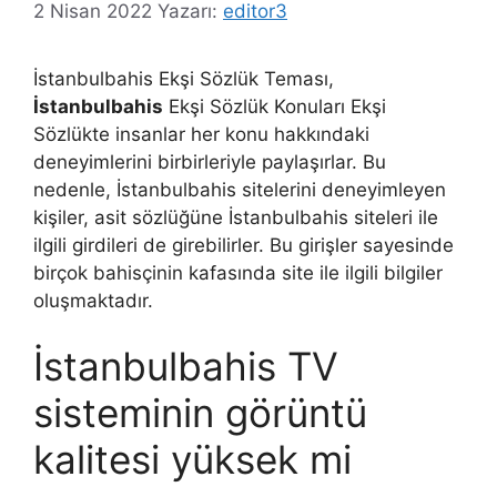
2 Nisan 2022
Yazarı:
editor3
İstanbulbahis Ekşi Sözlük Teması,
İstanbulbahis
Ekşi Sözlük Konuları Ekşi
Sözlükte insanlar her konu hakkındaki
deneyimlerini birbirleriyle paylaşırlar. Bu
nedenle, İstanbulbahis sitelerini deneyimleyen
kişiler, asit sözlüğüne İstanbulbahis siteleri ile
ilgili girdileri de girebilirler. Bu girişler sayesinde
birçok bahisçinin kafasında site ile ilgili bilgiler
oluşmaktadır.
İstanbulbahis TV
sisteminin görüntü
kalitesi yüksek mi