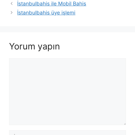
İstanbulbahis ile Mobil Bahis
İstanbulbahis üye işlemi
Yorum yapın
Yorum
İsim