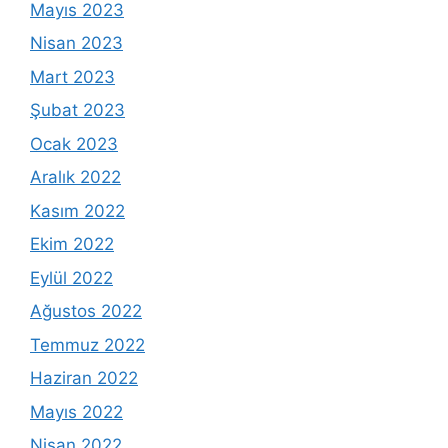
Mayıs 2023
Nisan 2023
Mart 2023
Şubat 2023
Ocak 2023
Aralık 2022
Kasım 2022
Ekim 2022
Eylül 2022
Ağustos 2022
Temmuz 2022
Haziran 2022
Mayıs 2022
Nisan 2022